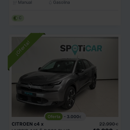
Manual
Gasolina
C
- 3.000
€
CITROEN
c4 x
22.990
€