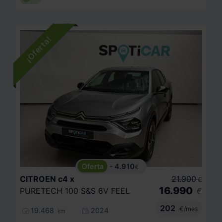
- 4.910
€
CITROEN
c4 x
21.900
€
16.990
PURETECH 100 S&S 6V FEEL
€
202
€/mes
19.468
2024
km