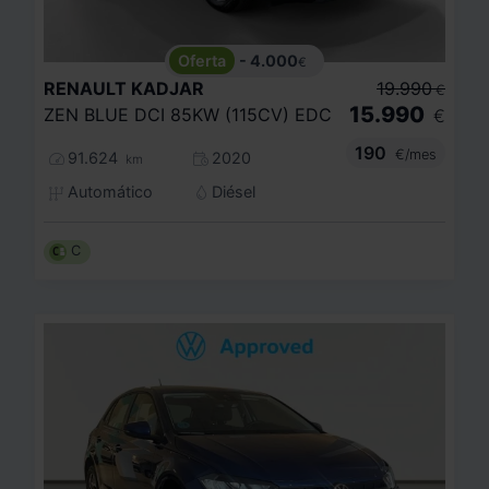
- 4.000
€
RENAULT
KADJAR
19.990
€
15.990
ZEN BLUE DCI 85KW (115CV) EDC
€
190
€/mes
91.624
2020
km
Automático
Diésel
C