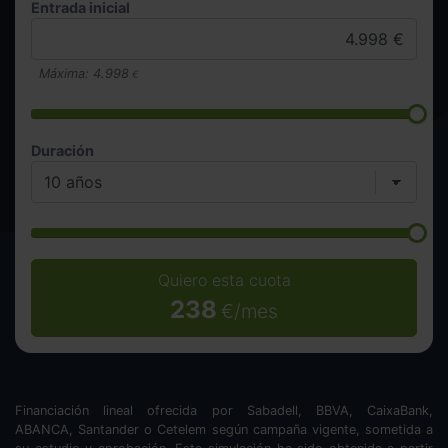
Entrada inicial
Máxima:
4.998
€
Duración
Quiero esta cuota
238
€/mes
Financiación lineal ofrecida por Sabadell, BBVA, CaixaBank,
ABANCA, Santander o Cetelem según campaña vigente, sometida a