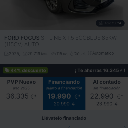
1
14
Foto
/
FORD
FOCUS
ST LINE X 1.5 ECOBLUE 85KW
(115CV) AUTO
Automático
2025
29.719
115
Diésel
kms
cv
44%
descuento
¡ Te ahorras 16.345
!
€
PVP Nuevo
Financiando
Al contado
año 2025
sujeto a financiación
sin financiación
36.335
19.990
22.990
€*
€*
€*
20.990
23.990
€
€
Llévatelo financiado