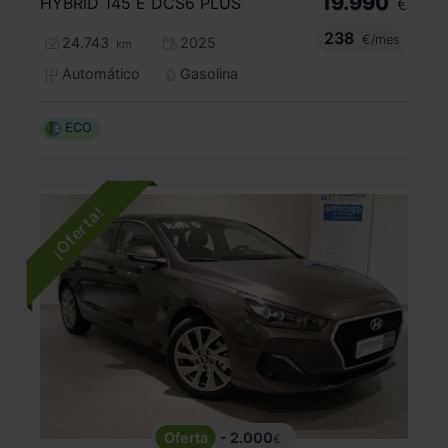
19.990
HYBRID 145 Ë DCS6 PLUS
€
238
€/mes
24.743
2025
km
Automático
Gasolina
ECO
- 2.000
€