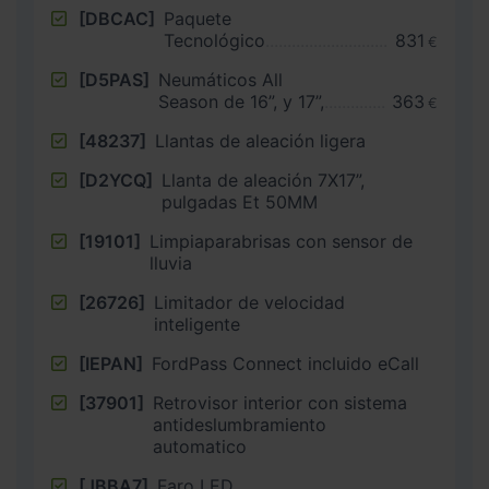
[DBCAC]
Paquete
Tecnológico
831
€
[D5PAS]
Neumáticos All
Season de 16”, y 17”,
363
€
[48237]
Llantas de aleación ligera
[D2YCQ]
Llanta de aleación 7X17”,
pulgadas Et 50MM
[19101]
Limpiaparabrisas con sensor de
lluvia
[26726]
Limitador de velocidad
inteligente
[IEPAN]
FordPass Connect incluido eCall
[37901]
Retrovisor interior con sistema
antideslumbramiento
automatico
[JBBA7]
Faro LED