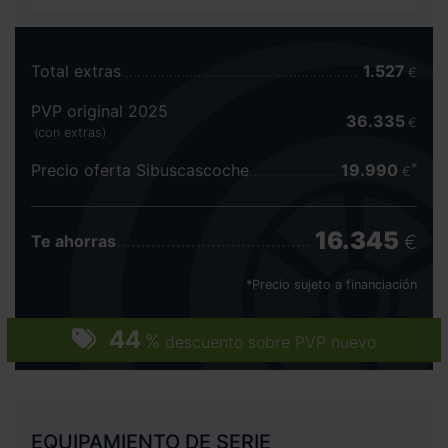
Total extras
1.527
€
PVP original 2025
36.335
€
(con extras)
Precio oferta Sibuscascoche
19.990
€
16.345
€
Te ahorras
*Precio sujeto a financiación
44
%
descuento sobre PVP nuevo
EQUIPAMIENTO DE SERIE