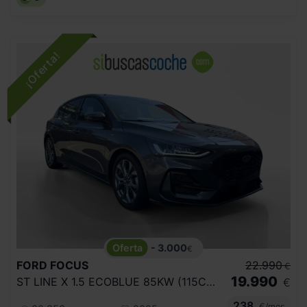
- 3.000
€
FORD
FOCUS
22.990
€
19.990
ST LINE X 1.5 ECOBLUE 85KW (115CV) AUTO
€
238
€/mes