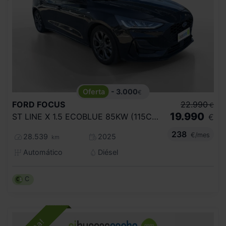
- 3.000
€
FORD
FOCUS
22.990
€
19.990
ST LINE X 1.5 ECOBLUE 85KW (115CV) AUTO
€
238
€/mes
28.539
2025
km
Automático
Diésel
C