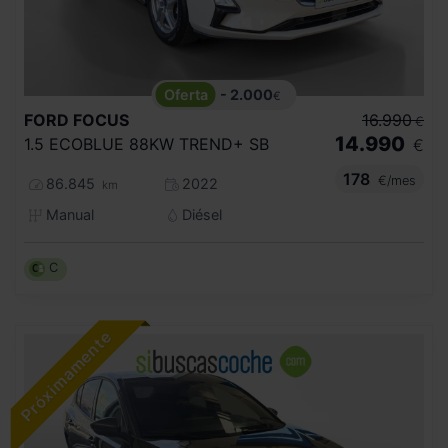
- 2.000
€
FORD
FOCUS
16.990
€
14.990
1.5 ECOBLUE 88KW TREND+ SB
€
178
€/mes
86.845
2022
km
Manual
Diésel
C