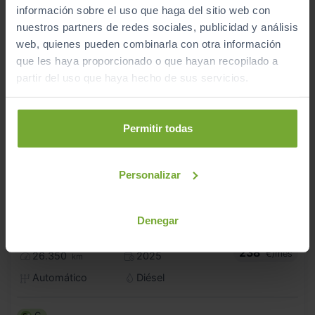
información sobre el uso que haga del sitio web con
nuestros partners de redes sociales, publicidad y análisis
web, quienes pueden combinarla con otra información
que les haya proporcionado o que hayan recopilado a
partir del uso que haya hecho de sus servicios.
Permitir todas
Personalizar
FORD
FOCUS
22.990
€
Denegar
19.990
ST LINE X 1.5 ECOBLUE 85KW (115CV) AUTO
€
238
€/mes
26.350
2025
km
Automático
Diésel