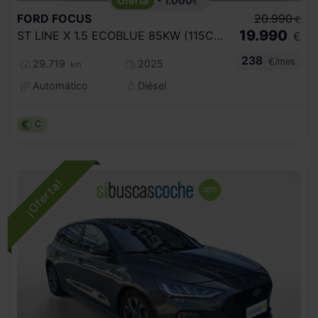
- 1.000
€
FORD
FOCUS
20.990
€
19.990
ST LINE X 1.5 ECOBLUE 85KW (115CV) AUTO
€
238
€/mes
29.719
2025
km
Automático
Diésel
C