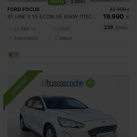
- 3.000
€
FORD
FOCUS
22.990
€
19.990
ST LINE X 1.5 ECOBLUE 85KW (115CV) AUTO
€
238
€/mes
22.398
2025
km
Automático
Diésel
C