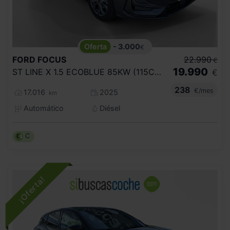
- 3.000
€
FORD
FOCUS
22.990
€
19.990
ST LINE X 1.5 ECOBLUE 85KW (115CV) AUTO
€
238
€/mes
17.016
2025
km
Automático
Diésel
C