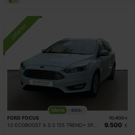
C
- 900
€
FORD
FOCUS
10.400
€
9.500
1.0 ECOBOOST A S S 125 TREND+ SPORTBREAK
€