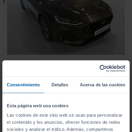
FORD
FOCUS
20.990
€
19.990
ST LINE X 1.5 ECOBLUE 85KW (115CV) AUTO
€
238
€/mes
28.158
2025
km
Consentimiento
Detalles
Acerca de las cookies
Automático
Diésel
Esta página web usa cookies
C
Las cookies de este sitio web se usan para personalizar
el contenido y los anuncios, ofrecer funciones de redes
sociales y analizar el tráfico. Además, compartimos