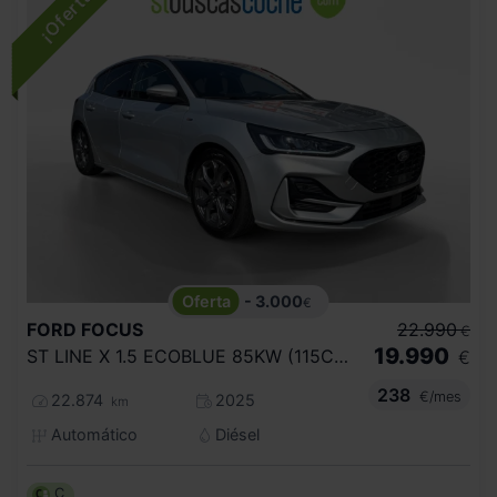
- 3.000
€
FORD
FOCUS
22.990
€
19.990
ST LINE X 1.5 ECOBLUE 85KW (115CV) AUTO
€
238
€/mes
22.874
2025
km
Automático
Diésel
C