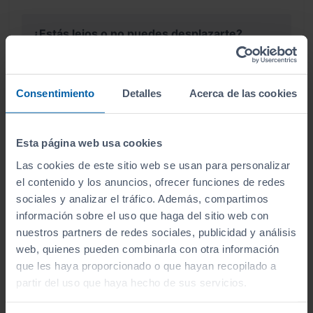
¿Estás lejos o no puedes desplazarte?
Pruébalo en cualquiera de nuestras
instalaciones (
Ver instalaciones
)
Consentimiento
Detalles
Acerca de las cookies
Te lo entregamos en tu casa, en cualquier
punto de la península. Consulta a nuestros
comerciales.
Esta página web usa cookies
Las cookies de este sitio web se usan para personalizar
el contenido y los anuncios, ofrecer funciones de redes
sociales y analizar el tráfico. Además, compartimos
información sobre el uso que haga del sitio web con
¿Por qué comprar en Sibuscascoche?
nuestros partners de redes sociales, publicidad y análisis
Compra tu coche con confianza
web, quienes pueden combinarla con otra información
que les haya proporcionado o que hayan recopilado a
partir del uso que haya hecho de sus servicios.