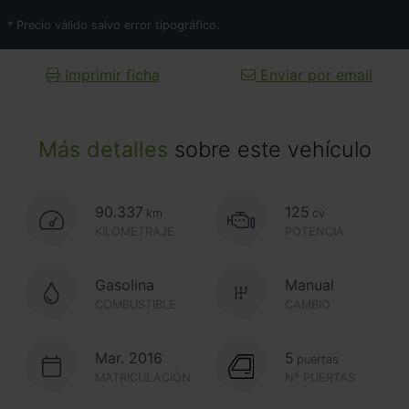
* Precio válido salvo error tipográfico.
Imprimir ficha
Enviar por email
Más detalles
sobre este vehículo
90.337
125
km
cv
KILOMETRAJE
POTENCIA
Gasolina
Manual
COMBUSTIBLE
CAMBIO
Mar. 2016
5
puertas
MATRICULACIÓN
Nº PUERTAS