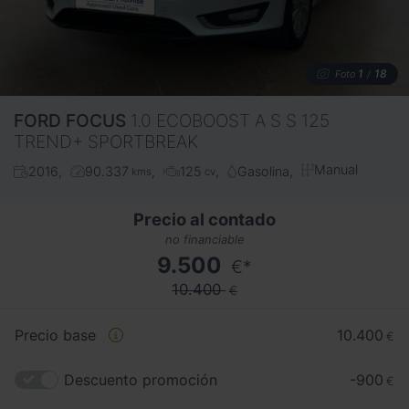
1
18
Foto
/
FORD
FOCUS
1.0 ECOBOOST A S S 125
TREND+ SPORTBREAK
Manual
2016
90.337
125
Gasolina
kms
cv
Precio al contado
no financiable
9.500
€*
10.400
€
Precio base
10.400
€
Descuento promoción
-900
€