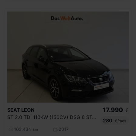
17.990
SEAT
LEON
€
ST 2.0 TDI 110KW (150CV) DSG 6 ST&SP FR
280
€/mes
103.434
2017
km