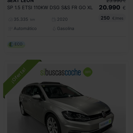
SEAT
LEON
23.990
€
20.990
SP 1.5 ETSI 110KW DSG S&S FR GO XL
€
250
€/mes
35.335
2020
km
Automático
Gasolina
ECO