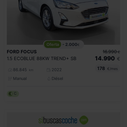
- 2.000
€
FORD
FOCUS
16.990
€
14.990
1.5 ECOBLUE 88KW TREND+ SB
€
178
€/mes
86.845
2022
km
Manual
Diésel
C