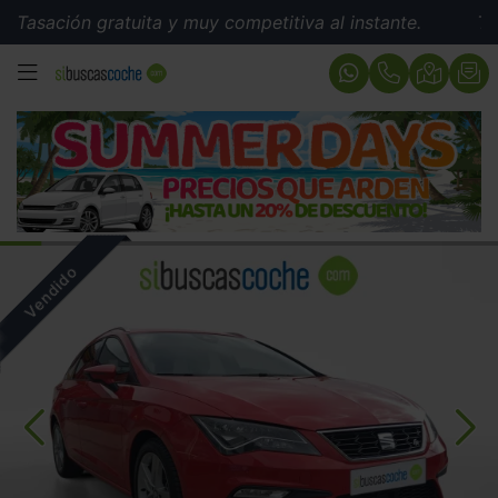
sación gratuita y muy competitiva al instante.
Tasaci
MENÚ