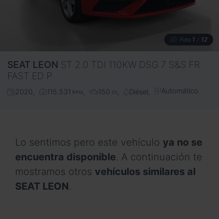
1
12
Foto
/
SEAT
LEON
ST 2.0 TDI 110KW DSG 7 S&S FR
FAST ED P
Automático
2020
115.531
150
Diésel
kms
cv
Lo sentimos pero este vehículo
ya no se
encuentra disponible
. A continuación te
mostramos otros
vehículos similares al
SEAT LEON
.