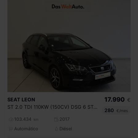
17.990
SEAT
LEON
€
ST 2.0 TDI 110KW (150CV) DSG 6 ST&SP FR
280
€/mes
103.434
2017
km
Automático
Diésel