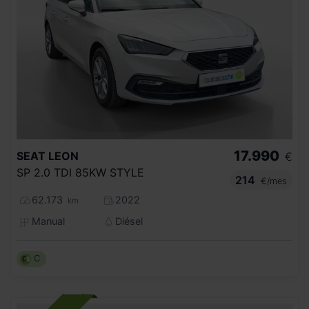
17.990
SEAT
LEON
€
SP 2.0 TDI 85KW STYLE
214
€/mes
62.173
2022
km
Manual
Diésel
C