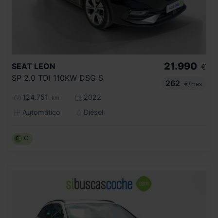
21.990
SEAT
LEON
€
SP 2.0 TDI 110KW DSG S
262
€/mes
124.751
2022
km
Automático
Diésel
C