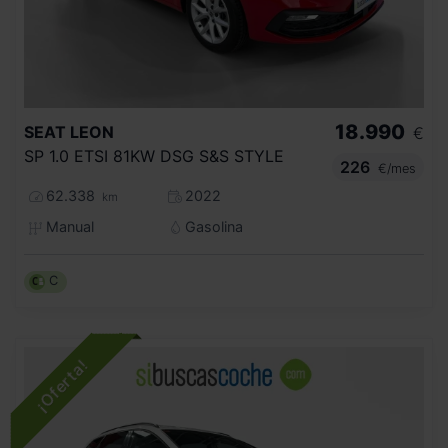
18.990
SEAT
LEON
€
SP 1.0 ETSI 81KW DSG S&S STYLE
226
€/mes
62.338
2022
km
Manual
Gasolina
C