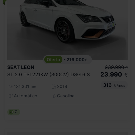
- 216.000
€
SEAT
LEON
239.990
€
23.990
ST 2.0 TSI 221KW (300CV) DSG 6 S
€
316
€/mes
131.301
2019
km
Automático
Gasolina
C