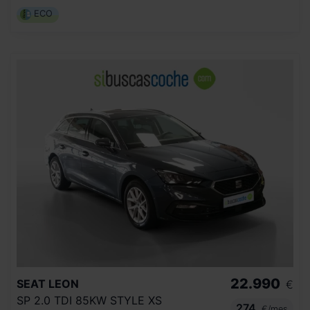
ECO
22.990
SEAT
LEON
€
SP 2.0 TDI 85KW STYLE XS
274
€/mes