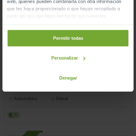
web, quienes pueden combinarla con otra información
que les haya proporcionado o que hayan recopilado a
partir del uso que haya hecho de sus servicios.
Permitir todas
Personalizar
- 3.000
€
SEAT
LEON
26.990
€
23.990
SP 2.0 TDI 110KW DSG S&S FR XS
€
Denegar
285
€/mes
30.500
2024
km
Automático
Diésel
C