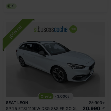
C
- 3.000
€
SEAT
LEON
23.990
€
20.990
SP 1.5 ETSI 110KW DSG S&S FR GO XL
€