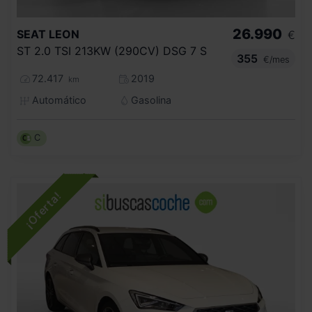
26.990
SEAT
LEON
€
ST 2.0 TSI 213KW (290CV) DSG 7 S
355
€/mes
72.417
2019
km
Automático
Gasolina
C