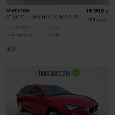
15.990
SEAT
LEON
€
ST 2.0 TDI 110KW (150CV) DSG 7 ST&SP FR
199
€/mes
143.900
2019
km
Automático
Diésel
C