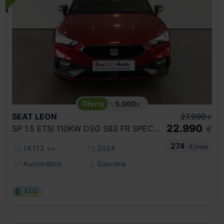
- 5.000
€
SEAT
LEON
27.990
€
22.990
SP 1.5 ETSI 110KW DSG S&S FR SPECIAL ED
€
274
€/mes
14.113
2024
km
Automático
Gasolina
ECO