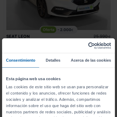
- 2.000
€
SEAT
LEON
25.990
€
23.990
SP 1.5 TSI 110KW FR SPECIAL EDITION
€
285
€/mes
9.125
2025
km
Consentimiento
Detalles
Acerca de las cookies
Manual
Gasolina
C
Esta página web usa cookies
Las cookies de este sitio web se usan para personalizar
el contenido y los anuncios, ofrecer funciones de redes
sociales y analizar el tráfico. Además, compartimos
información sobre el uso que haga del sitio web con
nuestros partners de redes sociales, publicidad y análisis