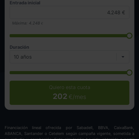
Entrada inicial
Máxima:
4.248
€
Duración
Quiero esta cuota
202
€/mes
Financiación lineal ofrecida por Sabadell, BBVA, CaixaBank,
ABANCA, Santander o Cetelem según campaña vigente, sometida a