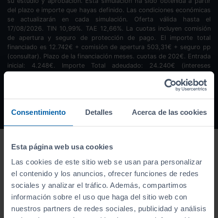
su estudio y aprobación. Esta simulación ha sido obtenida a partir
del plazo e importe que hayas definido. Las condiciones económicas
se actualizarán en cada simulación. Oferta válida hasta el
17/08/2026. TIN
10,99
%. TAE
12,66
%. La cuotas incluyen comisión
de apertura y seguro de protección de pago. El importe total
financiado es
12.742
€ + comisión de apertura
503,31
€ + seguro pp
(consultar). Plazo de la financiación
meses.
cuotas de
202
€. Entrada
inicial:
4.248
€. Importe Total adeudado:
24.240
€ (intereses
10.994,69
€). Los cálculos facilitados en cada simulación tienen una
finalidad informativa y no sustituye a las condiciones finales del
contrato de financiación si este fuera concedido.
Consentimiento
Detalles
Acerca de las cookies
Esta página web usa cookies
Las cookies de este sitio web se usan para personalizar
el contenido y los anuncios, ofrecer funciones de redes
sociales y analizar el tráfico. Además, compartimos
información sobre el uso que haga del sitio web con
nuestros partners de redes sociales, publicidad y análisis