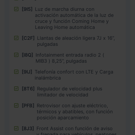
[9I5]
Luz de marcha diurna con
activación automática de la luz de
cruce y función Coming Home y
Leaving Home automática
[C2F]
Llantas de aleación ligera 7J x 16”,
pulgadas
[I8Q]
Infotainment entrada radio 2 (
MIB3 ) 8,25”, pulgadas
[9IJ]
Telefonía confort con LTE y Carga
inalámbrica
[8T6]
Regulador de velocidad plus
limitador de velocidad
[PFB]
Retrovisor con ajuste eléctrico,
térmicos y abatibles, con función
posición aparcamiento
[8J3]
Front Assist con función de aviso
y frenada para vehículos, peatones