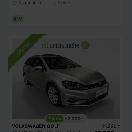
Automático
Diésel
C
- 2.000
€
VOLKSWAGEN
GOLF
21.990
€