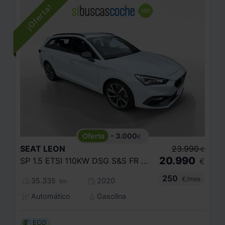
- 3.000
€
SEAT
LEON
23.990
€
20.990
SP 1.5 ETSI 110KW DSG S&S FR GO XL
€
250
€/mes
35.335
2020
km
Automático
Gasolina
ECO