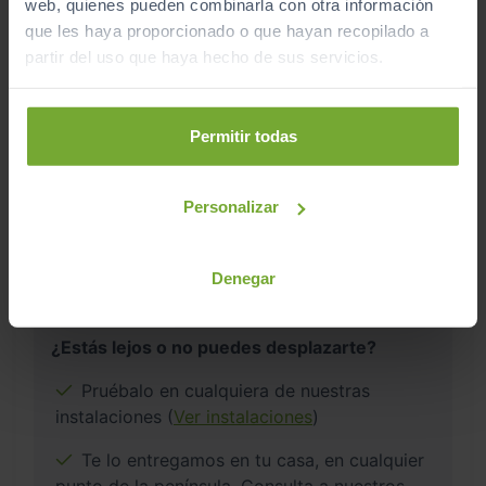
web, quienes pueden combinarla con otra información
que les haya proporcionado o que hayan recopilado a
partir del uso que haya hecho de sus servicios.
Este vehículo se encuentra en:
Permitir todas
Sibuscascoche Coruña
Personalizar
Ver localización y horarios
Ver vehículos del concesionario
Denegar
¿Estás lejos o no puedes desplazarte?
Pruébalo en cualquiera de nuestras
instalaciones (
Ver instalaciones
)
Te lo entregamos en tu casa, en cualquier