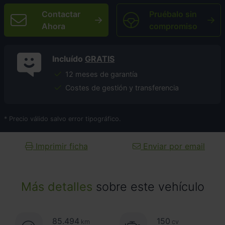
Contactar
Pruébalo sin
Ahora
compromiso
Incluído
GRATIS
12 meses de garantía
Costes de gestión y transferencia
* Precio válido salvo error tipográfico.
Imprimir ficha
Enviar por email
Más detalles
sobre este vehículo
85.494
150
km
cv