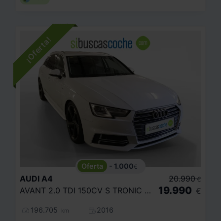
- 1.000
€
AUDI
A4
20.990
€
19.990
AVANT 2.0 TDI 150CV S TRONIC SPORT EDIT
€
196.705
2016
km