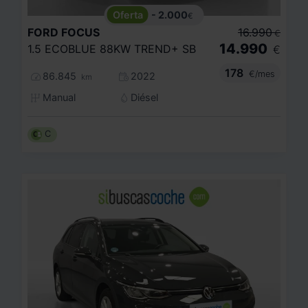
- 2.000
€
FORD
FOCUS
16.990
€
14.990
1.5 ECOBLUE 88KW TREND+ SB
€
178
€/mes
86.845
2022
km
Manual
Diésel
C