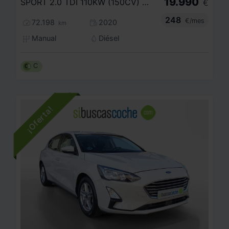
19.990
SPORT 2.0 TDI 110KW (150CV) DSG VARIANT
€
248
€/mes
72.198
2020
km
Manual
Diésel
C