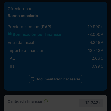
Ofrecido por:
Banco asociado
Precio del coche (
PVP
)
19.990
€
Bonificación por financiar
-
3.000
€
Entrada inicial
4.248
€
Importe a financiar
12.742
€
TAE
12.66
%
TIN
10.99
%
Documentación necesaria
Cantidad a financiar
12.742
€