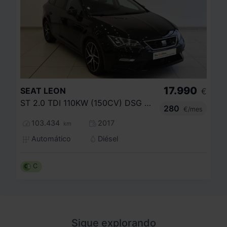
17.990
SEAT
LEON
€
ST 2.0 TDI 110KW (150CV) DSG 6 ST&SP FR
280
€/mes
103.434
2017
km
Automático
Diésel
C
Sigue explorando