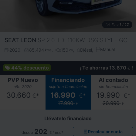
1
12
Foto
/
SEAT
LEON
SP 2.0 TDI 110KW DSG STYLE GO
Manual
2020
85.494
150
Diésel
kms
cv
44%
descuento
¡ Te ahorras 13.670
!
€
PVP Nuevo
Financiando
Al contado
año 2020
sujeto a financiación
sin financiación
30.660
16.990
19.990
€*
€*
€*
17.990
20.990
€
€
Llévatelo financiado
202
Recalcular cuota
desde
€/mes*