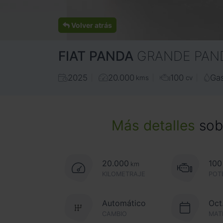
Volver atrás
FIAT
PANDA
GRANDE PAN
2025
20.000
100
Gas
kms
cv
Más detalles
sobr
20.000
100
km
KILOMETRAJE
POT
Automático
Oct
CAMBIO
MAT