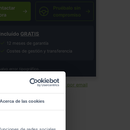
ntactar
Pruébalo sin
ora
compromiso
Incluído
GRATIS
12 meses de garantía
Costes de gestión y transferencia
salvo error tipográfico.
ir ficha
Enviar por email
Acerca de las cookies
 funciones de redes sociales