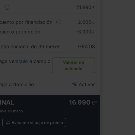
e
21.990
€
uento por financiación
-2.000
€
cuento promoción
-3.000
€
ntía nacional de 36 meses
GRATIS
ega vehículo a cambio
Valorar mi
vehículo
ega a domicilio
Activar
INAL
16.990
€
lave en mano.
Avísame si baja de precio