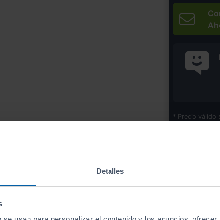
Co
Ah
* Precio válido 
Imprim
Detalles
Equipamiento
de este vehículo
s
b se usan para personalizar el contenido y los anuncios, ofrecer