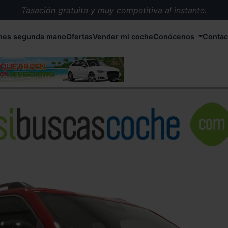
Tasación gratuita y muy competitiva al instante.
Entrega en 72 horas en cualquier punto de España.
hes segunda mano
Ofertas
Vender mi coche
Conócenos
Contac
Más de 1.000 coches en stock.
Más de 5.000 conductores satisfechos.
Buscamos el coche que tu quieras.
Nos ocupamos de todos los trámites.
Recogemos tu coche en cualquier parte de España.
Compramos tu coche. Pago inmediato.
Tasación gratuita y muy competitiva al instante.