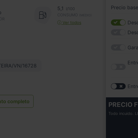
Precio bas
5,1
l/100
o
CONSUMO
(MEDIO)
OR
Desc
Ver todos
Des
Gara
Entr
TEIRA/VN/16728
Entr
nto completo
PRECIO F
Todo incuido. L