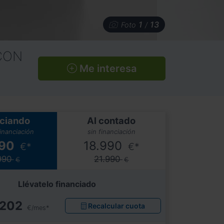
1
13
Foto
/
CON
Me interesa
ciando
Al contado
financiación
sin financiación
990
18.990
€*
€*
990
21.990
€
€
Llévatelo financiado
202
Recalcular cuota
€/mes*