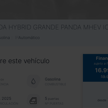
DA HYBRID GRANDE PANDA MHEV I
Automático
olina
Finan
e este vehículo
sujeto a 
16.
19.
Gasolina
cv
ENCIA
COMBUSTIBLE
. 2025
5
puertas
desde
RICULACIÓN
Nº PUERTAS