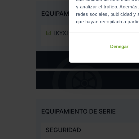
y analizar el tráfico. Ademá
EQUIPAMIENTO EXTRA
redes sociales, publicidad y
que hayan recopilado a parti
[KYX]
Pack Style
Denegar
EQUIPAMIENTO DE SERIE
SEGURIDAD