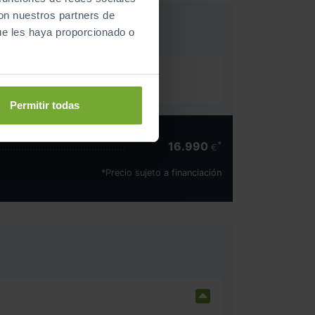
con nuestros partners de
ue les haya proporcionado o
Permitir todas
16.990
€
*Precio sujeto a financiación