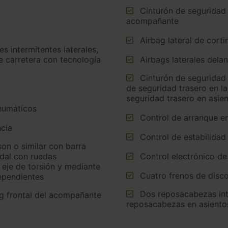
Cinturón de seguridad delantero en asiento conductor y
acompañante
Airbag lateral de corti
e carretera con tecnología
Airbags laterales dela
Cinturón de seguridad trasero en lado conductor, cinturón
de seguridad trasero en l
seguridad trasero en asie
neumáticos
Control de arranque e
cia
Control de estabilidad
idal con ruedas
Control electrónico de
 eje de torsión y mediante
Cuatro frenos de disco
ependientes
Dos reposacabezas integrados en asientos delanteros, tres
reposacabezas en asientos