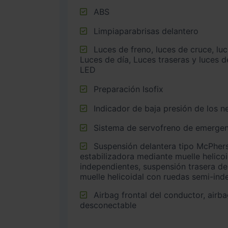
ABS
Limpiaparabrisas delantero
Luces de freno, luces de cruce, luces intermitentes laterales,
Luces de día, Luces traseras y luces d
LED
Preparación Isofix
Indicador de baja presión de los 
Sistema de servofreno de emergen
Suspensión delantera tipo McPherson o similar con barra
estabilizadora mediante muelle helico
independientes, suspensión trasera de
muelle helicoidal con ruedas semi-ind
Airbag frontal del conductor, airbag frontal del acompañante
desconectable