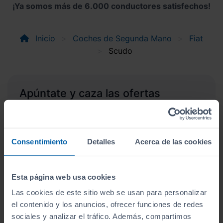
¡Ya somos más de 6.000 conductores satisfechos!
Inicio
Coches de Segunda Mano
Fiat
Scudo
Apúntate y caza las ofertas
Apúntate a nuestro boletín y serás el primero en
recibir las nuevas entradas y ofertas.
Correo electrónico
Consentimiento
Detalles
Acerca de las cookies
Suscríbete
Esta página web usa cookies
Las cookies de este sitio web se usan para personalizar
Acepto la
política de privacidad
.
el contenido y los anuncios, ofrecer funciones de redes
Acepto recibir información
sociales y analizar el tráfico. Además, compartimos