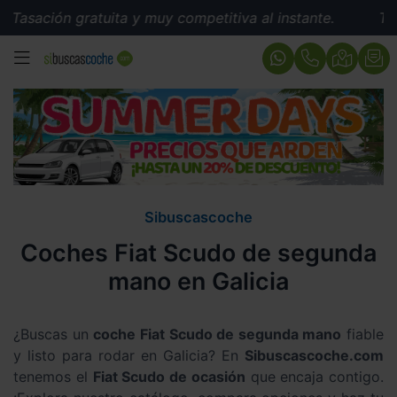
Tasación gratuita y muy competitiva al instante.
Tasa
MENÚ
Sibuscascoche
Coches Fiat Scudo de segunda
mano en Galicia
¿Buscas un
coche Fiat Scudo de segunda mano
fiable
y listo para rodar en Galicia? En
Sibuscascoche.com
tenemos el
Fiat Scudo de ocasión
que encaja contigo.