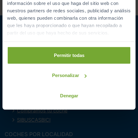
comercial sobre ofertas y
información sobre el uso que haga del sitio web con
promociones de Automóviles
nuestros partners de redes sociales, publicidad y análisis
PROVOS S.L.
web, quienes pueden combinarla con otra información
que les haya proporcionado o que hayan recopilado a
partir del uso que haya hecho de sus servicios.
Permitir todas
ENLACES INTERESANTES
Coches de segunda mano
Personalizar
Coches Km 0
Ofertas del mes
Denegar
Últimos coches
Compramos tu coche
SIBUSCASBICI
COCHES POR LOCALIDAD