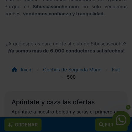
Porque en
Sibuscascoche.com
no solo vendemos
coches,
vendemos confianza y tranquilidad.
¿A qué esperas para unirte al club de Sibuscascoche?
¡Ya somos más de 6.000 conductores satisfechos!
Inicio
Coches de Segunda Mano
Fiat
500
Apúntate y caza las ofertas
Apúntate a nuestro boletín y serás el primero en
recibir las nuevas entradas y ofertas.
ORDENAR
FILTROS
Correo electrónico