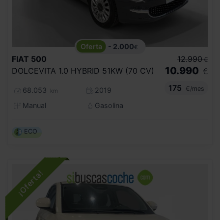
- 2.000
€
FIAT
500
12.990
€
10.990
DOLCEVITA 1.0 HYBRID 51KW (70 CV)
€
175
€/mes
68.053
2019
km
Manual
Gasolina
ECO