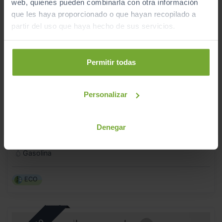
web, quienes pueden combinarla con otra información
que les haya proporcionado o que hayan recopilado a
partir del uso que haya hecho de sus servicios.
Permitir todas
Personalizar
FIAT
500
DOLCEVITA 1.0 HYBRID 51KW (70 CV)
Denegar
2023
Manual
Gasolina
ECO