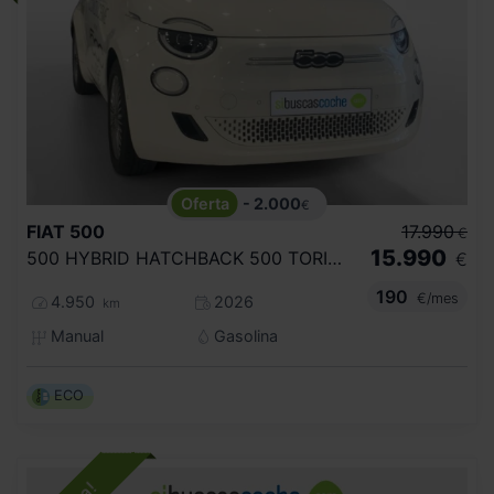
- 2.000
€
FIAT
500
17.990
€
15.990
500 HYBRID HATCHBACK 500 TORINO
€
190
€/mes
4.950
2026
km
Manual
Gasolina
ECO