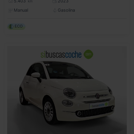
5.403
2023
km
Manual
Gasolina
ECO