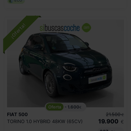
ECO
- 1.600
€
FIAT
500
21.500
€
19.900
TORINO 1.0 HYBRID 48KW (65CV)
€