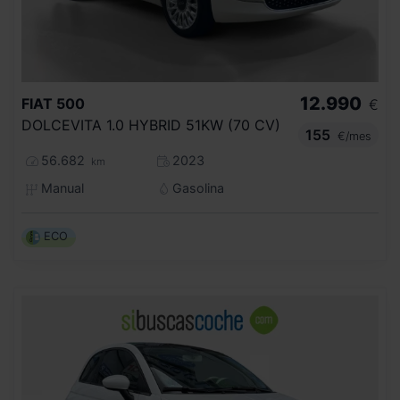
12.990
FIAT
500
€
DOLCEVITA 1.0 HYBRID 51KW (70 CV)
155
€/mes
56.682
2023
km
Manual
Gasolina
ECO