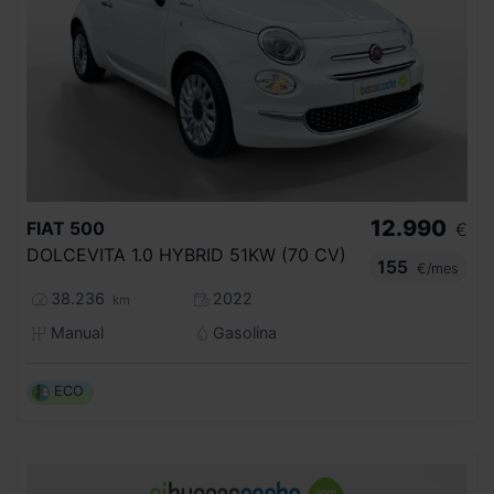
12.990
FIAT
500
€
DOLCEVITA 1.0 HYBRID 51KW (70 CV)
155
€/mes
38.236
2022
km
Manual
Gasolina
ECO