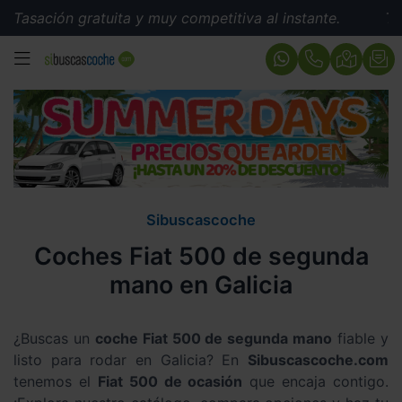
ón gratuita y muy competitiva al instante.
Tasación gr
MENÚ
Sibuscascoche
Coches Fiat 500 de segunda
mano en Galicia
¿Buscas un
coche Fiat 500 de segunda mano
fiable y
listo para rodar en Galicia? En
Sibuscascoche.com
tenemos el
Fiat 500 de ocasión
que encaja contigo.