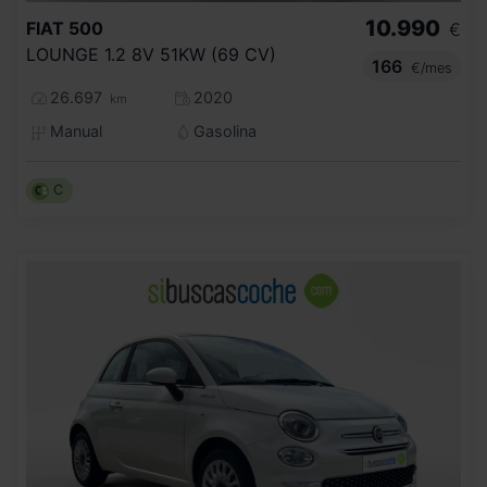
10.990
FIAT
500
€
LOUNGE 1.2 8V 51KW (69 CV)
166
€/mes
26.697
2020
km
Manual
Gasolina
C