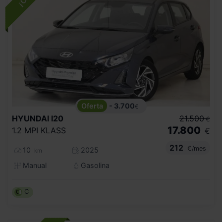
- 3.700
€
HYUNDAI
I20
21.500
€
17.800
1.2 MPI KLASS
€
212
€/mes
10
2025
km
Manual
Gasolina
C