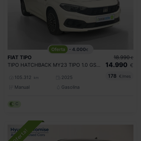
- 4.000
€
FIAT
TIPO
18.990
€
14.990
TIPO HATCHBACK MY23 TIPO 1.0 GSE 73KW (100CV)
€
178
€/mes
105.312
2025
km
Manual
Gasolina
C