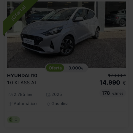
- 3.000
€
HYUNDAI
I10
17.990
€
14.990
1.0 KLASS AT
€
178
€/mes
2.785
2025
km
Automático
Gasolina
C