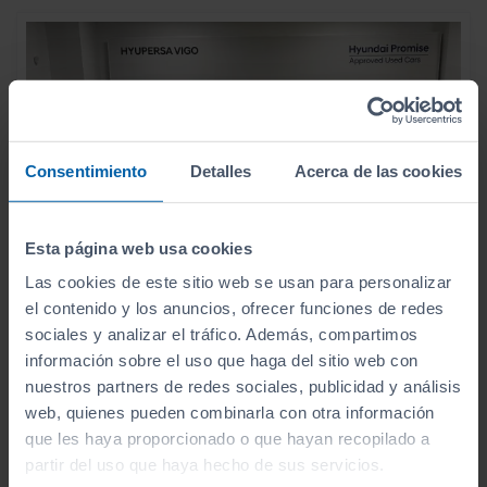
Consentimiento
Detalles
Acerca de las cookies
Esta página web usa cookies
Las cookies de este sitio web se usan para personalizar
el contenido y los anuncios, ofrecer funciones de redes
sociales y analizar el tráfico. Además, compartimos
información sobre el uso que haga del sitio web con
13.990
HYUNDAI
I10
€
nuestros partners de redes sociales, publicidad y análisis
1.0 KLASS
166
web, quienes pueden combinarla con otra información
€/mes
que les haya proporcionado o que hayan recopilado a
10.515
2025
km
partir del uso que haya hecho de sus servicios.
Manual
Gasolina