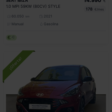
14.990
SEAT
IBIZA
€
1.0 MPI 59KW (80CV) STYLE
178
€/mes
60.050
2021
km
Manual
Gasolina
C