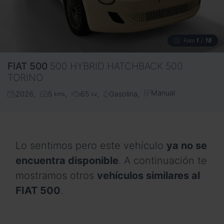
1
18
Foto
/
FIAT
500
500 HYBRID HATCHBACK 500
TORINO
Manual
2026
5
65
Gasolina
kms
cv
Lo sentimos pero este vehículo
ya no se
encuentra disponible
. A continuación te
mostramos otros
vehículos similares al
FIAT 500
.