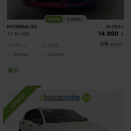
- 4.000
€
HYUNDAI
I10
18.990
€
14.990
1.2 N LINE
€
178
€/mes
113
2025
km
Manual
Gasolina
C