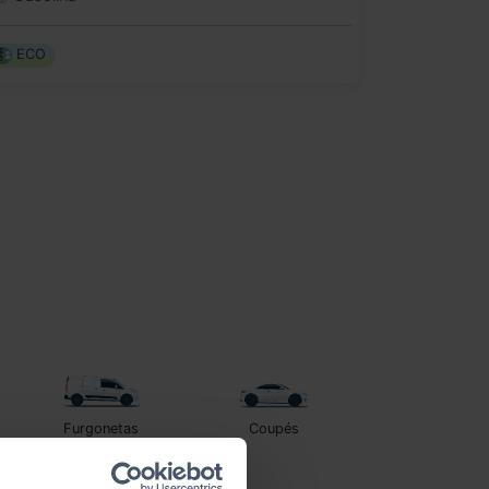
ECO
Furgonetas
Coupés