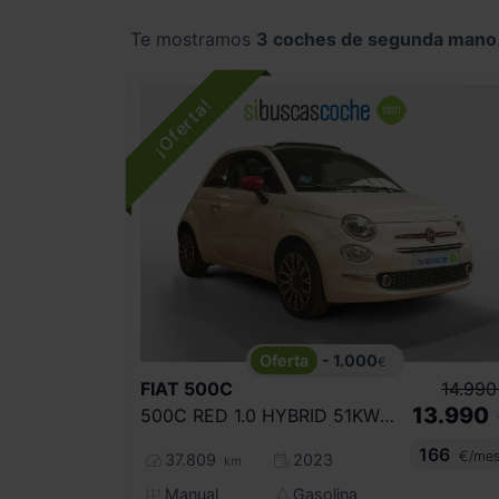
Te mostramos
3 coches de segunda mano
- 1.000
€
FIAT
500C
14.990
13.990
500C RED 1.0 HYBRID 51KW (70CV)
166
€/me
37.809
2023
km
Manual
Gasolina