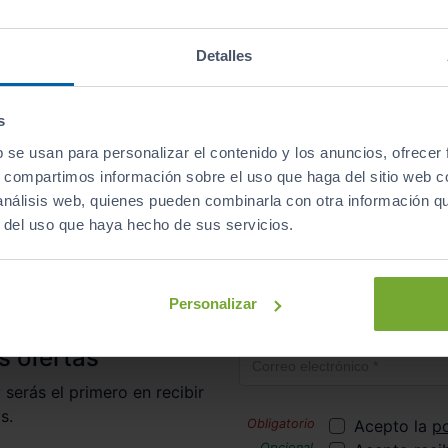
Descapotables
Eléctrico
automático
Detalles
s
b se usan para personalizar el contenido y los anuncios, ofrecer
irte al club de Sibuscascoche?
¡Ya somos más de 6.000 co
s, compartimos información sobre el uso que haga del sitio web 
 análisis web, quienes pueden combinarla con otra información q
r del uso que haya hecho de sus servicios.
Inicio
Coches de Segunda Mano
Fiat
500c
Personalizar
Correo electrónico
s ofertas
 serás el primero en recibir
s.
Acepto la
po