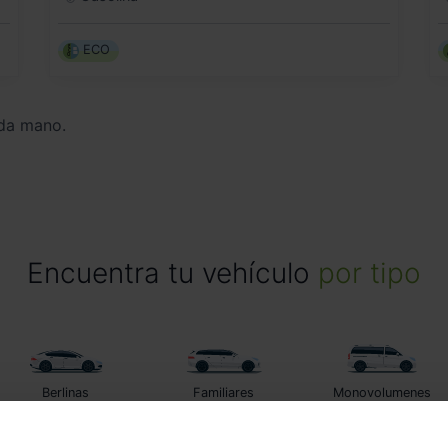
ECO
da mano.
Encuentra tu vehículo
por tipo
Berlinas
Familiares
Monovolumenes