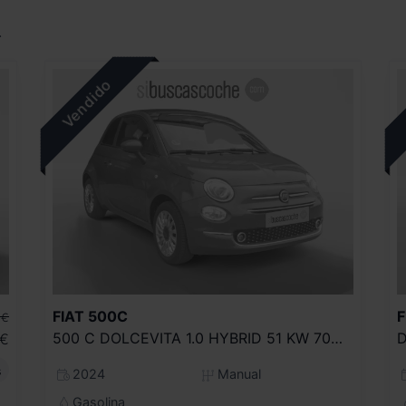
.
FIAT
500C
F
€
500 C DOLCEVITA 1.0 HYBRID 51 KW 70CV
D
€
s
2024
Manual
Gasolina