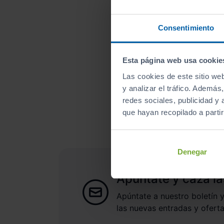
Consentimiento
Esta página web usa cookie
Las cookies de este sitio we
¿A qué esperas para un
y analizar el tráfico. Ademá
redes sociales, publicidad y
que hayan recopilado a parti
Denegar
Apúntate y caza la
Apúntate a nuestro boletín y
las nuevas entradas y oferta