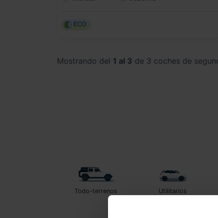
ECO
Mostrando del
1 al 3
de 3 coches de segun
Todo-terrenos
Utilitarios