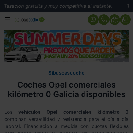
Tasación gratuita y muy competitiva al instante.
Tasac
MENÚ
Sibuscascoche
Coches Opel comerciales
kilómetro 0 Galicia disponibles
Los
vehículos Opel comerciales kilómetro 0
combinan versatilidad y resistencia para el día a día
laboral. Financiación a medida con cuotas flexibles