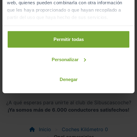
web, quienes pueden combinarla con otra información
que les haya proporcionado o que hayan recopilado a
Furgonetas
Familiares
Monovolumenes
partir del uso que haya hecho de sus servicios.
Permitir todas
Coupés
Descapotables
Eléctrico
Personalizar
automático
Denegar
¿A qué esperas para unirte al club de Sibuscascoche?
¡Ya somos más de 6.000 conductores satisfechos!
Inicio
Coches Kilómetro 0