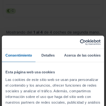
C
Mostrando del
1 al 4
de 4 coches de segunda mano.
Consentimiento
Detalles
Acerca de las cookies
Encuentra tu coche kilómetro 0
por
tipo
Esta página web usa cookies
Las cookies de este sitio web se usan para personalizar
el contenido y los anuncios, ofrecer funciones de redes
sociales y analizar el tráfico. Además, compartimos
información sobre el uso que haga del sitio web con
Todo-terrenos
Utilitarios
Berlinas
nuestros partners de redes sociales, publicidad y análisis