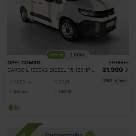
- 2.000
€
OPEL
COMBO
23.990
€
21.990
CARGO L 1000KG DIESEL 1.5 100HP S&S MT E
€
262
€/mes
1.990
2025
km
Manual
Diésel
C