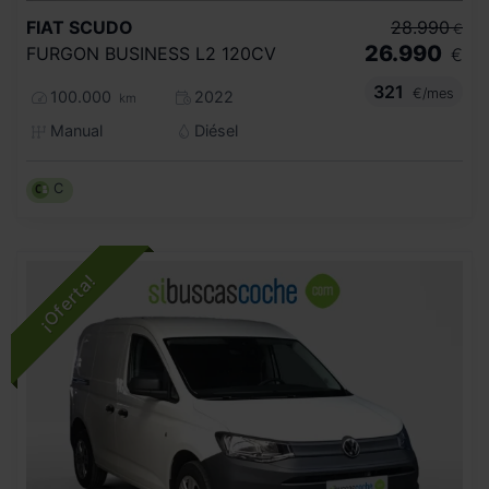
FIAT
SCUDO
28.990
€
26.990
FURGON BUSINESS L2 120CV
€
321
€/mes
100.000
2022
km
Manual
Diésel
C