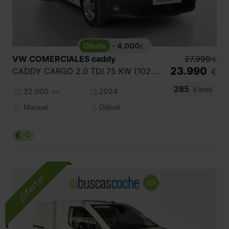
- 4.000
€
VW COMERCIALES
caddy
27.990
€
23.990
CADDY CARGO 2.0 TDI 75 KW (102 CV) 6 VEL. 2.220
€
285
€/mes
32.000
2024
km
Manual
Diésel
C