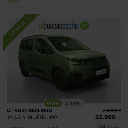
- 2.000
€
CITROEN
BERLINGO
24.990
€
22.990
TALLA M BLUEHDI 100
€
274
€/mes