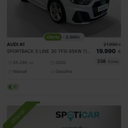
- 2.000
€
AUDI
A1
21.990
€
19.990
SPORTBACK S LINE 30 TFSI 85KW (116CV)
€
238
€/mes
55.296
2020
km
Manual
Gasolina
C