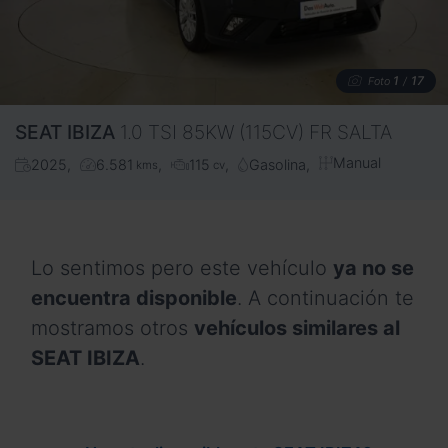
1
17
Foto
/
SEAT
IBIZA
1.0 TSI 85KW (115CV) FR SALTA
Manual
2025
6.581
115
Gasolina
kms
cv
Lo sentimos pero este vehículo
ya no se
encuentra disponible
. A continuación te
mostramos otros
vehículos similares al
SEAT IBIZA
.