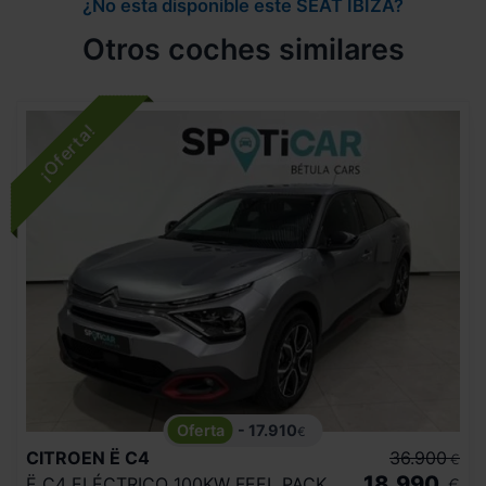
¿No esta disponible este SEAT IBIZA?
Otros coches similares
- 17.910
€
CITROEN
Ë C4
36.900
€
18.990
Ë C4 ELÉCTRICO 100KW FEEL PACK
€