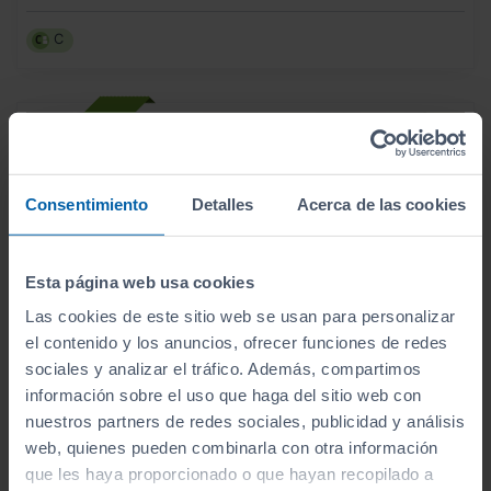
C
Consentimiento
Detalles
Acerca de las cookies
Esta página web usa cookies
Las cookies de este sitio web se usan para personalizar
el contenido y los anuncios, ofrecer funciones de redes
sociales y analizar el tráfico. Además, compartimos
información sobre el uso que haga del sitio web con
nuestros partners de redes sociales, publicidad y análisis
- 2.140
€
web, quienes pueden combinarla con otra información
RENAULT
MEGANE
15.990
€
que les haya proporcionado o que hayan recopilado a