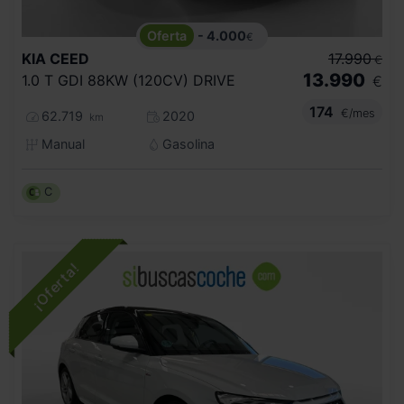
- 4.000
€
KIA
CEED
17.990
€
13.990
1.0 T GDI 88KW (120CV) DRIVE
€
174
€/mes
62.719
2020
km
Manual
Gasolina
C