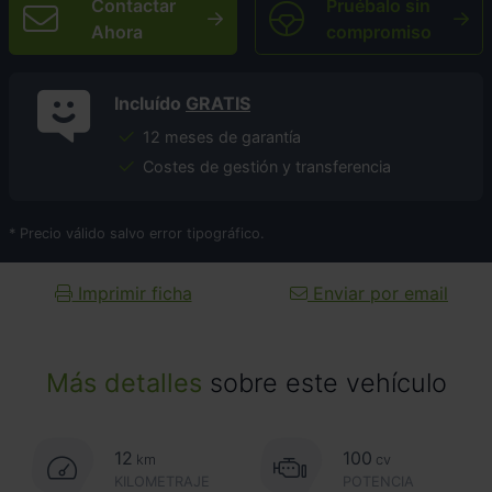
Contactar
Pruébalo sin
Ahora
compromiso
Incluído
GRATIS
12 meses de garantía
Costes de gestión y transferencia
* Precio válido salvo error tipográfico.
Imprimir ficha
Enviar por email
Más detalles
sobre este vehículo
12
100
km
cv
KILOMETRAJE
POTENCIA