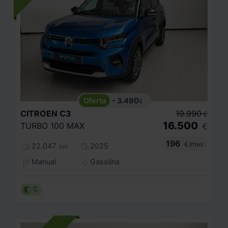
- 3.490
€
CITROEN
C3
19.990
€
16.500
TURBO 100 MAX
€
196
€/mes
22.047
2025
km
Manual
Gasolina
C