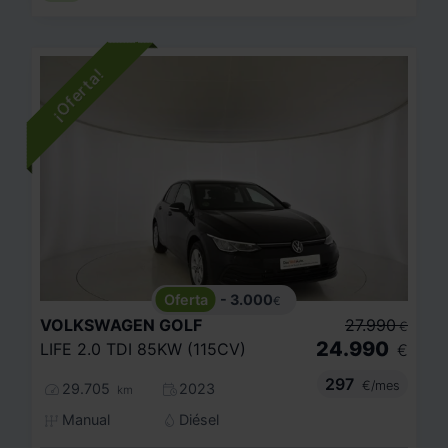
- 3.000
€
VOLKSWAGEN
GOLF
27.990
€
24.990
LIFE 2.0 TDI 85KW (115CV)
€
297
€/mes
29.705
2023
km
Manual
Diésel