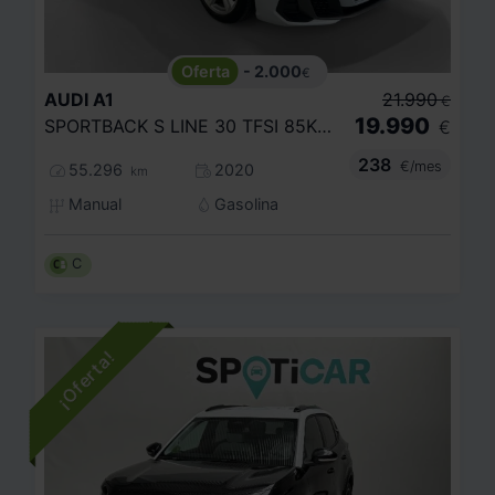
- 2.000
€
AUDI
A1
21.990
€
19.990
SPORTBACK S LINE 30 TFSI 85KW (116CV)
€
238
€/mes
55.296
2020
km
Manual
Gasolina
C