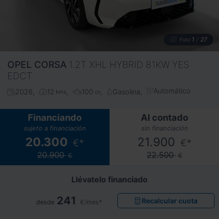
1
27
Foto
/
OPEL
CORSA
1.2T XHL HYBRID 81KW YES
EDCT
Automático
2026
12
100
Gasolina
kms
cv
Financiando
Al contado
sujeto a financiación
sin financiación
20.300
21.900
€*
€*
20.900
22.500
€
€
Llévatelo financiado
241
Recalcular cuota
desde
€/mes*