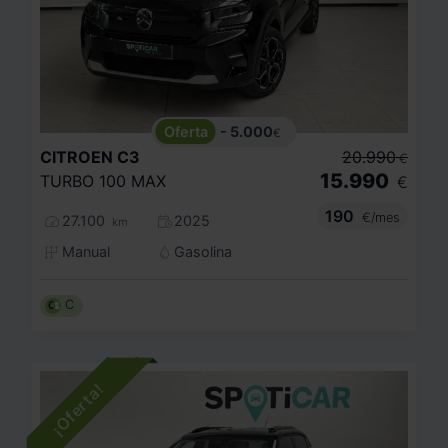
- 5.000
€
CITROEN
C3
20.990
€
15.990
TURBO 100 MAX
€
190
€/mes
27.100
2025
km
Manual
Gasolina
C