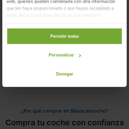
web, quienes pueden combinarla con otra información
que les haya proporcionado o que hayan recopilado a
Ver vehículos del concesionario
partir del uso que haya hecho de sus servicios.
¿Estás lejos o no puedes desplazarte?
Permitir todas
Pruébalo en cualquiera de nuestras
instalaciones (
Ver instalaciones
)
Personalizar
Te lo entregamos en tu casa, en cualquier
punto de la península. Consulta a nuestros
Denegar
comerciales.
¿Por qué comprar en Sibuscascoche?
Compra tu coche con confianza