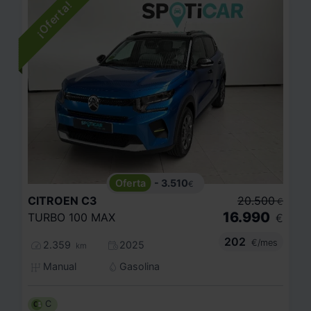
- 3.510
€
CITROEN
C3
20.500
€
16.990
TURBO 100 MAX
€
202
€/mes
2.359
2025
km
Manual
Gasolina
C