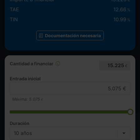
TAE
12.66
%
TIN
10.99
%
Documentación necesaria
Cantidad a financiar
15.225
€
Entrada inicial
Máxima:
5.075
€
Duración