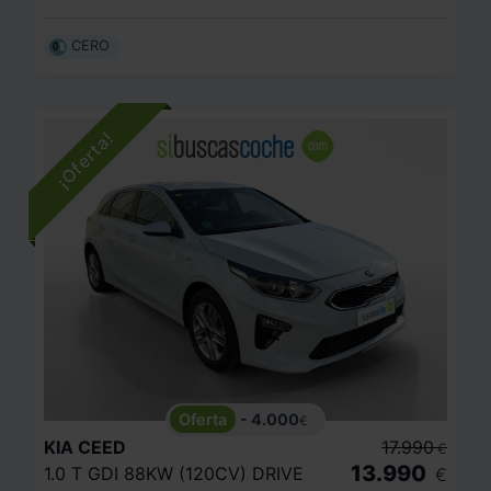
CERO
- 4.000
€
KIA
CEED
17.990
€
13.990
1.0 T GDI 88KW (120CV) DRIVE
€