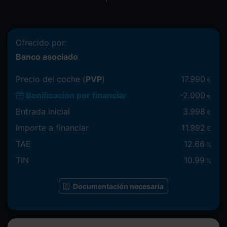
Ofrecido por:
Banco asociado
Precio del coche (
PVP
)
17.990
€
Bonificación por financiar
-
2.000
€
Entrada inicial
3.998
€
Importe a financiar
11.992
€
TAE
12.66
%
TIN
10.99
%
Documentación necesaria