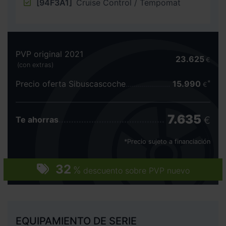
[94F3A1]
Cruise Control / Tempomat
PVP original 2021
23.625
€
(con extras)
Precio oferta Sibuscascoche
15.990
€
7.635
€
Te ahorras
*Precio sujeto a financiación
32
%
descuento sobre PVP nuevo
EQUIPAMIENTO DE SERIE