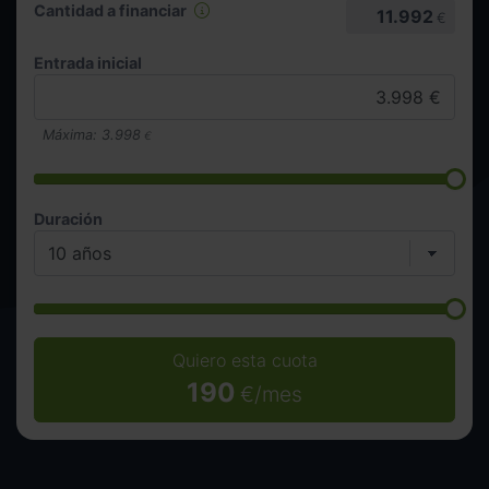
Cantidad a financiar
11.992
€
Entrada inicial
Máxima:
3.998
€
Duración
Quiero esta cuota
190
€/mes