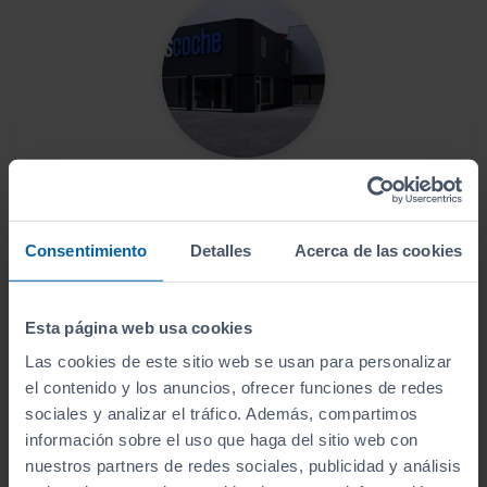
Este vehículo se encuentra en:
Sibuscascoche Coruña
Consentimiento
Detalles
Acerca de las cookies
Ver localización y horarios
Ver vehículos del concesionario
Esta página web usa cookies
Las cookies de este sitio web se usan para personalizar
el contenido y los anuncios, ofrecer funciones de redes
¿Estás lejos o no puedes desplazarte?
sociales y analizar el tráfico. Además, compartimos
información sobre el uso que haga del sitio web con
Pruébalo en cualquiera de nuestras
nuestros partners de redes sociales, publicidad y análisis
instalaciones (
Ver instalaciones
)