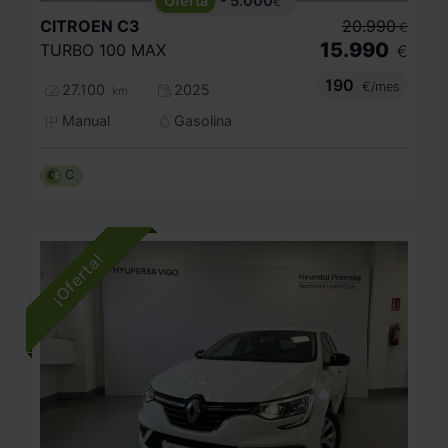
- 5.000
€
CITROEN
C3
20.990
€
15.990
TURBO 100 MAX
€
190
€/mes
27.100
2025
km
Manual
Gasolina
C