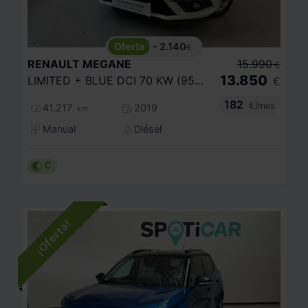
- 2.140
€
RENAULT
MEGANE
15.990
€
13.850
LIMITED + BLUE DCI 70 KW (95CV) SS
€
182
€/mes
41.217
2019
km
Manual
Diésel
C