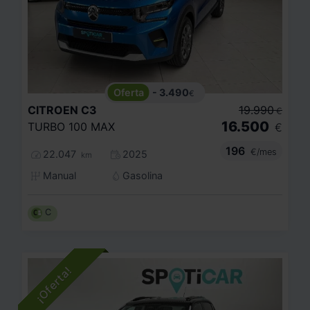
- 3.490
€
CITROEN
C3
19.990
€
16.500
TURBO 100 MAX
€
196
€/mes
22.047
2025
km
Manual
Gasolina
C