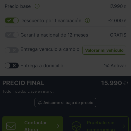
Precio base
17.990
€
Descuento por financiación
-2.000
€
Garantía nacional de 12 meses
GRATIS
Entrega vehículo a cambio
Valorar mi vehículo
Entrega a domicilio
Activar
PRECIO FINAL
15.990
€
Todo incuido. Llave en mano.
Avísame si baja de precio
Contactar
Pruébalo sin
Ahora
compromiso