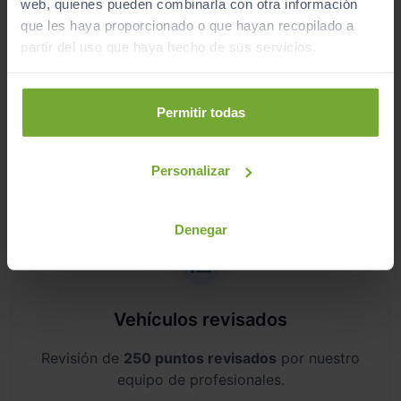
web, quienes pueden combinarla con otra información
Te lo entregamos en tu casa, en cualquier
que les haya proporcionado o que hayan recopilado a
punto de la península. Consulta a nuestros
partir del uso que haya hecho de sus servicios.
comerciales.
Permitir todas
Personalizar
¿Por qué comprar en Sibuscascoche?
Compra tu coche con confianza
Denegar
Vehículos revisados
Revisión de
250 puntos revisados
por nuestro
equipo de profesionales.