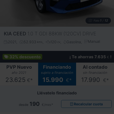
1
12
Foto
/
KIA
CEED
1.0 T GDI 88KW (120CV) DRIVE
Manual
2021
52.933
120
Gasolina
kms
cv
32%
descuento
¡ Te ahorras 7.635
!
€
PVP Nuevo
Financiando
Al contado
año 2021
sujeto a financiación
sin financiación
23.625
15.990
17.990
€*
€*
€*
Llévatelo financiado
190
Recalcular cuota
desde
€/mes*