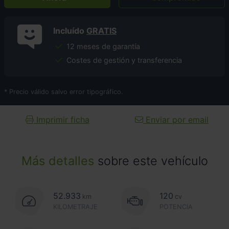
Incluído
GRATIS
12 meses de garantía
Costes de gestión y transferencia
* Precio válido salvo error tipográfico.
Imprimir ficha
Enviar por email
Más detalles
sobre este vehículo
52.933
120
km
cv
KILOMETRAJE
POTENCIA