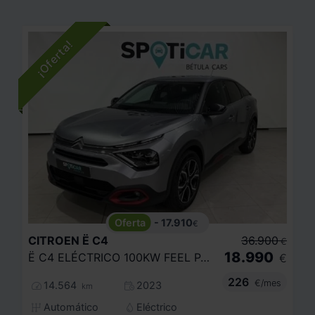
- 17.910
€
CITROEN
Ë C4
36.900
€
18.990
Ë C4 ELÉCTRICO 100KW FEEL PACK
€
226
€/mes
14.564
2023
km
Automático
Eléctrico