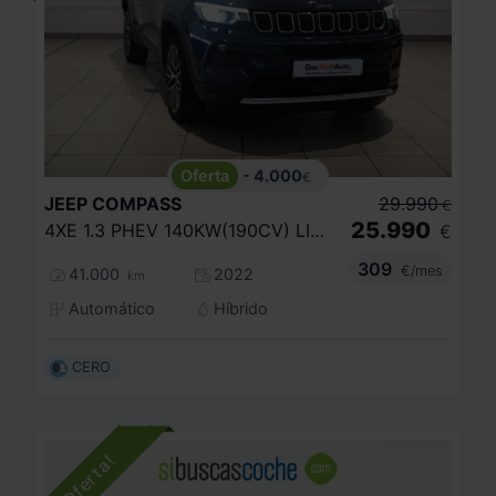
- 4.000
€
JEEP
COMPASS
29.990
€
25.990
4XE 1.3 PHEV 140KW(190CV) LIMITED AT AWD
€
309
€/mes
41.000
2022
km
Automático
Híbrido
CERO