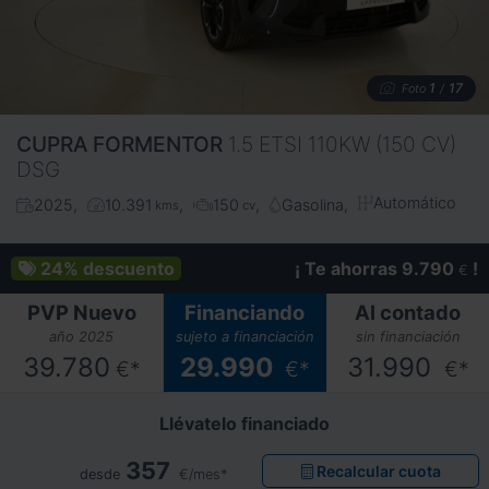
1
17
Foto
/
CUPRA
FORMENTOR
1.5 ETSI 110KW (150 CV)
DSG
Automático
2025
10.391
150
Gasolina
kms
cv
24%
descuento
¡ Te ahorras 9.790
!
€
PVP Nuevo
Financiando
Al contado
año 2025
sujeto a financiación
sin financiación
39.780
29.990
31.990
€*
€*
€*
Llévatelo financiado
357
Recalcular cuota
desde
€/mes*