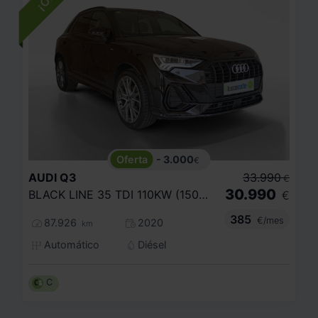
- 3.000
€
AUDI
Q3
33.990
€
30.990
BLACK LINE 35 TDI 110KW (150CV) S TRONIC
€
385
€/mes
87.926
2020
km
Automático
Diésel
C