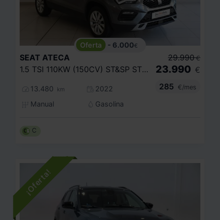
- 6.000
€
SEAT
ATECA
29.990
€
23.990
1.5 TSI 110KW (150CV) ST&SP STYLE
€
285
€/mes
13.480
2022
km
Manual
Gasolina
C