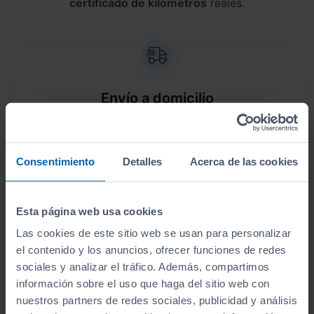
certificado de kilómetros
reales.
Envío a domicilio
Sin desplazamientos,
te lo llevamos a casa
. Antes
de lo que crees, lo tendrás en tus manos.
Consentimiento
Detalles
Acerca de las cookies
Esta página web usa cookies
Las cookies de este sitio web se usan para personalizar
Aceptamos tu coche como parte del
el contenido y los anuncios, ofrecer funciones de redes
pago
sociales y analizar el tráfico. Además, compartimos
información sobre el uso que haga del sitio web con
Te ofrecemos las
tasaciones más competitivas
nuestros partners de redes sociales, publicidad y análisis
del mercado
.