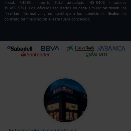
inicial:
7.498
€. Importe Total adeudado:
42.840
€ (intereses
19.459,57
€). Los cálculos facilitados en cada simulación tienen una
finalidad informativa y no sustituye a las condiciones finales del
contrato de financiación si este fuera concedido.
Este vehículo se encuentra en: