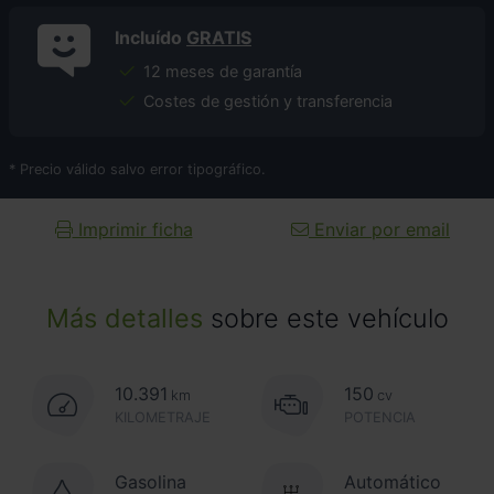
Incluído
GRATIS
12 meses de garantía
Costes de gestión y transferencia
* Precio válido salvo error tipográfico.
Imprimir ficha
Enviar por email
Más detalles
sobre este vehículo
10.391
150
km
cv
KILOMETRAJE
POTENCIA
Gasolina
Automático