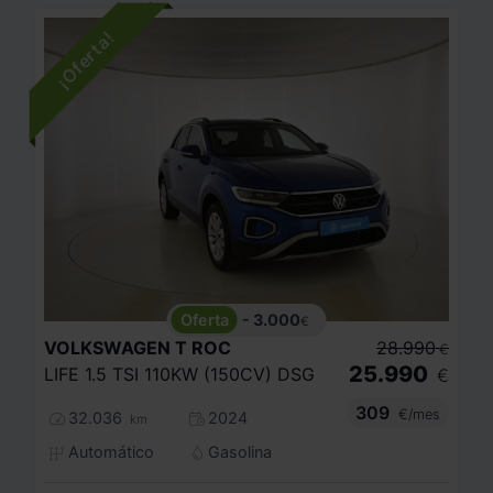
- 3.000
€
VOLKSWAGEN
T ROC
28.990
€
25.990
LIFE 1.5 TSI 110KW (150CV) DSG
€
309
€/mes
32.036
2024
km
Automático
Gasolina