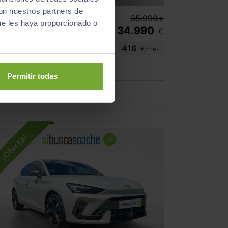
- 1.000
€
con nuestros partners de
CUPRA
LEON
35.990
€
ue les haya proporcionado o
34.990
1.5 TSI E HYBRID 200KW (272CV) VZ DSG
€
416
€/mes
12.519
2024
km
Automático
Híbrido
Permitir todas
CERO