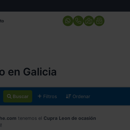
to
 en Galicia
Buscar
Filtros
Ordenar
che.com
tenemos el
Cupra Leon de ocasión
!