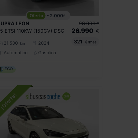
- 2.000
€
CUPRA
LEON
28.990
€
26.990
.5 ETSI 110KW (150CV) DSG
€
321
€/mes
21.500
2024
km
Automático
Gasolina
ECO