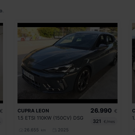
o
.
26.990
CUPRA
LEON
€
€
1.5 ETSI 110KW (150CV) DSG
1
321
s
€/mes
26.655
2025
km