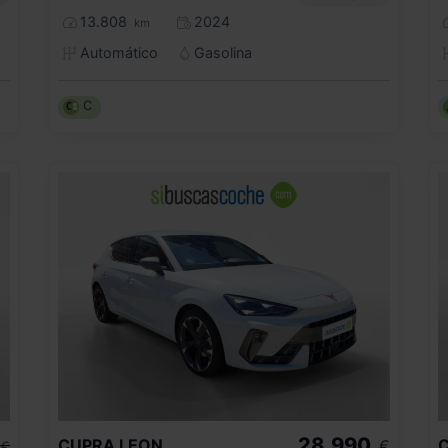
13.808
2024
km
Automático
Gasolina
C
28.990
CUPRA
LEON
€
€