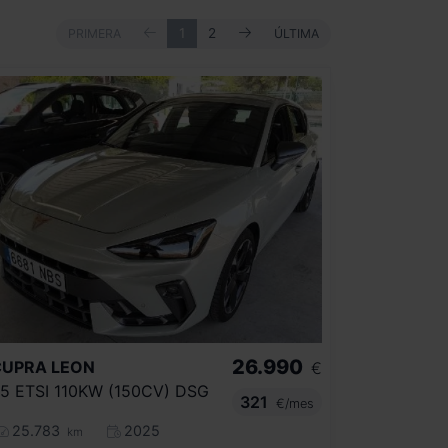
ANTERIOR
SIGUIENTE
PRIMERA
1
2
ÚLTIMA
PRIMERA
ÚLTIMA
26.990
CUPRA
LEON
€
.5 ETSI 110KW (150CV) DSG
321
€/mes
25.783
2025
km