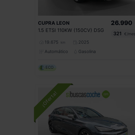
26.990
CUPRA
LEON
1.5 ETSI 110KW (150CV) DSG
321
€/me
19.675
2025
km
Automático
Gasolina
ECO