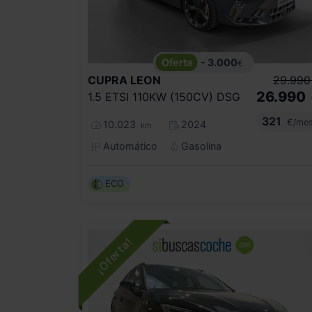
- 3.000
€
CUPRA
LEON
29.990
26.990
1.5 ETSI 110KW (150CV) DSG
321
€/me
10.023
2024
km
Automático
Gasolina
ECO