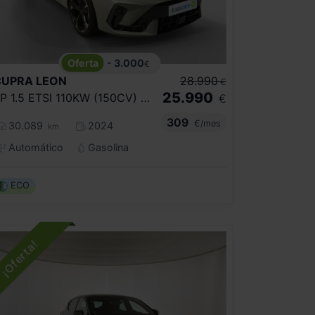
- 3.000
€
CUPRA
LEON
28.990
€
25.990
SP 1.5 ETSI 110KW (150CV) DSG
€
309
€/mes
30.089
2024
km
Automático
Gasolina
ECO