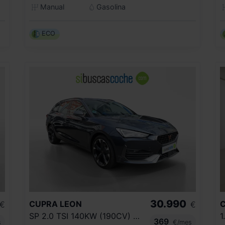
Manual
Gasolina
ECO
30.990
CUPRA
LEON
€
€
SP 2.0 TSI 140KW (190CV) DSG
1
369
s
€/mes