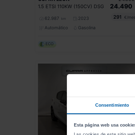
24.490
1.5 ETSI 110KW (150CV) DSG
291
€/me
62.987
2023
km
Automático
Gasolina
ECO
Consentimiento
Esta página web usa cookie
Las cookies de este sitio we