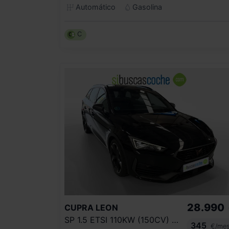
Automático
Gasolina
C
28.990
CUPRA
LEON
SP 1.5 ETSI 110KW (150CV) DSG
345
€/me