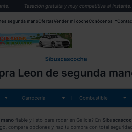
Tasación gratuita y muy competitiva al instante.
Entrega en 72 horas en cualquier punto de España.
hes segunda mano
Ofertas
Vender mi coche
Conócenos
Contac
Más de 1.000 coches en stock.
Más de 5.000 conductores satisfechos.
Buscamos el coche que tu quieras.
Nos ocupamos de todos los trámites.
Sibuscascoche
Recogemos tu coche en cualquier parte de España.
ra Leon de segunda mano
Compramos tu coche. Pago inmediato.
Tasación gratuita y muy competitiva al instante.
a mano
fiable y listo para rodar en Galicia? En
Sibuscasco
ogo, compara opciones y haz tu compra con total seguridad