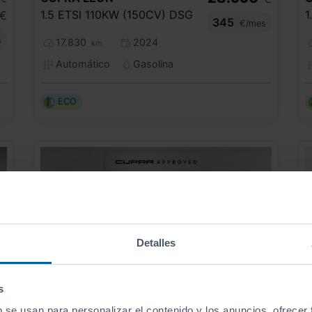
1.5 ETSI 110KW (150CV) DSG
1
€
345
€/mes
s
17.830
2024
km
Automático
Gasolina
ECO
Detalles
s
b se usan para personalizar el contenido y los anuncios, ofrecer