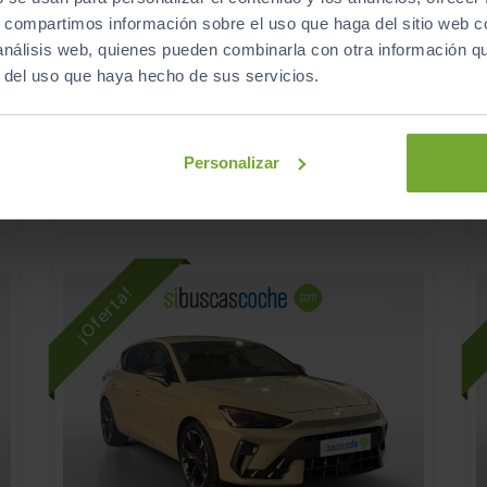
s, compartimos información sobre el uso que haga del sitio web 
30.990
CUPRA
LEON
€
€
 análisis web, quienes pueden combinarla con otra información q
1.5 ETSI 110KW (150CV) DSG
r del uso que haya hecho de sus servicios.
369
s
€/mes
12.539
2025
km
Automático
Gasolina
Personalizar
ECO