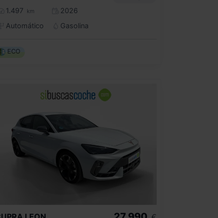
1.497
2026
km
Automático
Gasolina
ECO
27.990
CUPRA
LEON
€