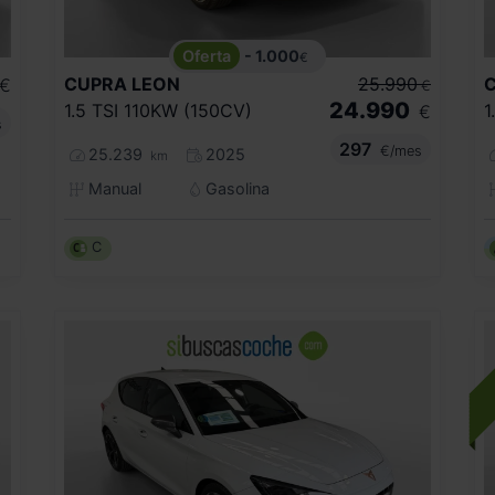
- 1.000
€
CUPRA
LEON
25.990
€
€
24.990
1.5 TSI 110KW (150CV)
1
€
s
297
€/mes
25.239
2025
km
Manual
Gasolina
C