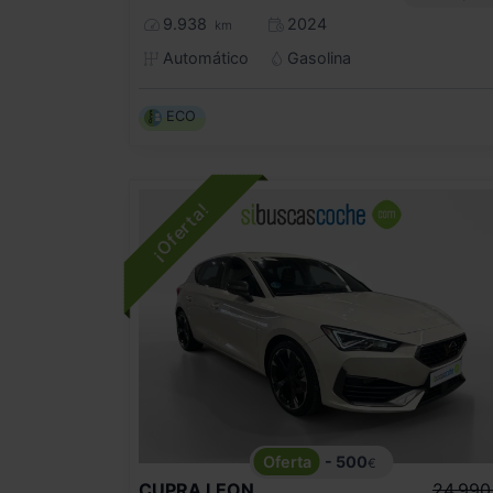
9.938
2024
km
Automático
Gasolina
ECO
- 500
€
CUPRA
LEON
24.990