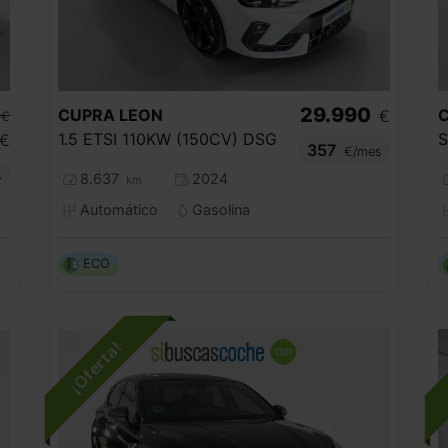
29.990
CUPRA
LEON
€
€
1.5 ETSI 110KW (150CV) DSG
€
357
€/mes
s
8.637
2024
km
Automático
Gasolina
ECO