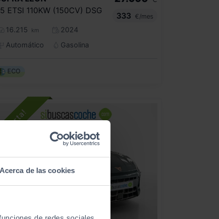
.5 ETSI 110KW (150CV) DSG
333
€/mes
16.215
2024
km
Automático
Gasolina
ECO
Acerca de las cookies
 funciones de redes sociales