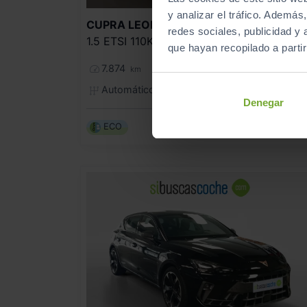
y analizar el tráfico. Ademá
30.990
CUPRA
LEON
redes sociales, publicidad y
1.5 ETSI 110KW (150CV) DSG
que hayan recopilado a parti
369
€/me
7.874
2025
km
Automático
Gasolina
Denegar
ECO