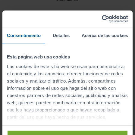
¿A qué esperas para unirte al club de Sibuscascoche?
Consentimiento
Detalles
Acerca de las cookies
¡Ya somos más de 6.000 conductores satisfechos!
Esta página web usa cookies
Inicio
Coches de Segunda Mano
Cupra
Tavascan
Las cookies de este sitio web se usan para personalizar
el contenido y los anuncios, ofrecer funciones de redes
sociales y analizar el tráfico. Además, compartimos
información sobre el uso que haga del sitio web con
Apúntate y caza las ofertas
nuestros partners de redes sociales, publicidad y análisis
Apúntate a nuestro boletín y serás el primero en
web, quienes pueden combinarla con otra información
recibir las nuevas entradas y ofertas.
que les haya proporcionado o que hayan recopilado a
Correo electrónico
partir del uso que haya hecho de sus servicios.