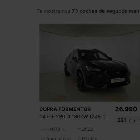
Te mostramos
73 coches de segunda man
26.990
CUPRA
FORMENTOR
1.4 E HYBRID 180KW (245 CV) VZ DSG
321
€/me
41.678
2022
km
Automático
Híbrido