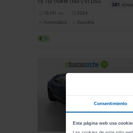
1.5 TSI 110KW (150 CV) DSG
381
€/me
15.151
2024
km
Automático
Gasolina
C
Consentimiento
Esta página web usa cookie
Las cookies de este sitio we