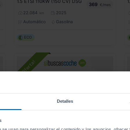
1.5 ETSI 110KW (150 CV) DSG
1
369
s
€/mes
22.084
2025
km
Automático
Gasolina
ECO
Detalles
s
- 2.000
€
b se usan para personalizar el contenido y los anuncios, ofrecer