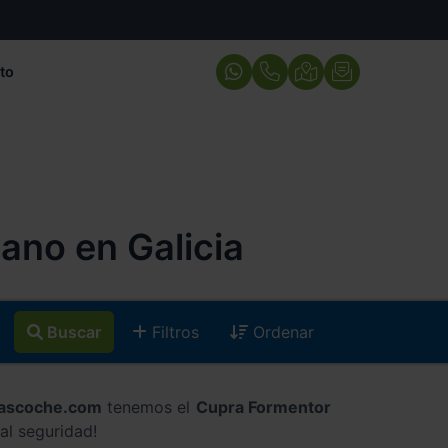
to
no en Galicia
Buscar
Filtros
Ordenar
cascoche.com
tenemos el
Cupra Formentor
al seguridad!