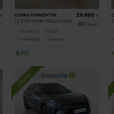
29.990
CUPRA
FORMENTOR
€
€
1.5 ETSI 110KW (150 CV) DSG
1
357
s
€/mes
26.344
2025
km
Automático
Gasolina
ECO