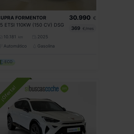
30.990
CUPRA
FORMENTOR
€
.5 ETSI 110KW (150 CV) DSG
369
€/mes
10.181
2025
km
Automático
Gasolina
ECO