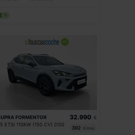
C
32.990
CUPRA
FORMENTOR
€
.5 ETSI 110KW (150 CV) DSG
392
€/mes