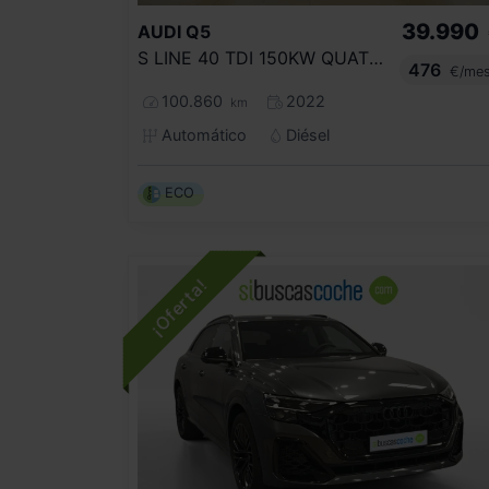
39.990
AUDI
Q5
S LINE 40 TDI 150KW QUATTRO ULTRA
476
€/me
100.860
2022
km
Automático
Diésel
ECO