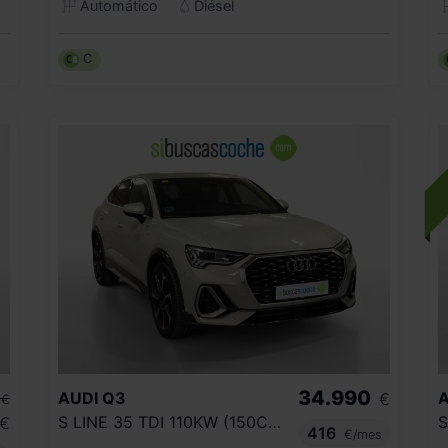
Automático
Diésel
C
34.990
AUDI
Q3
A
€
€
S LINE 35 TDI 110KW (150CV) S TRONIC
€
416
€/mes