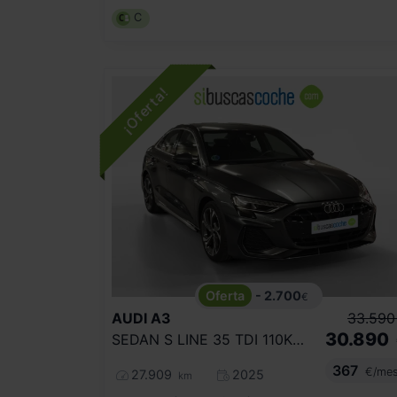
C
- 2.700
€
AUDI
A3
33.590
30.890
SEDAN S LINE 35 TDI 110KW S TRONIC
367
€/me
27.909
2025
km