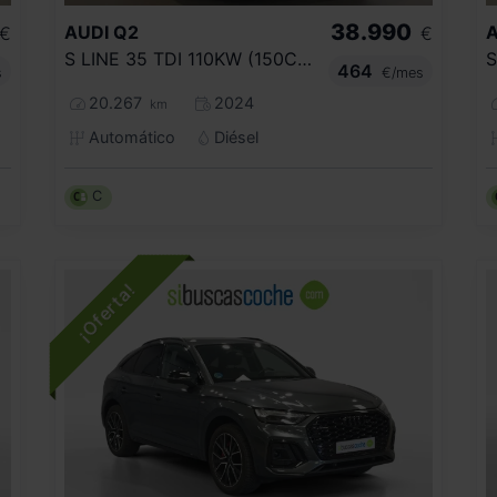
38.990
AUDI
Q2
A
€
€
S LINE 35 TDI 110KW (150CV) S TRONIC
464
s
€/mes
20.267
2024
km
Automático
Diésel
C