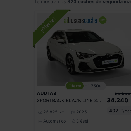
Te mostramos
823 coches de segunda m
- 1.750
€
AUDI
A3
35.990
34.240
SPORTBACK BLACK LINE 35 TDI 110KW S TRON
407
€/me
26.825
2025
km
Automático
Diésel