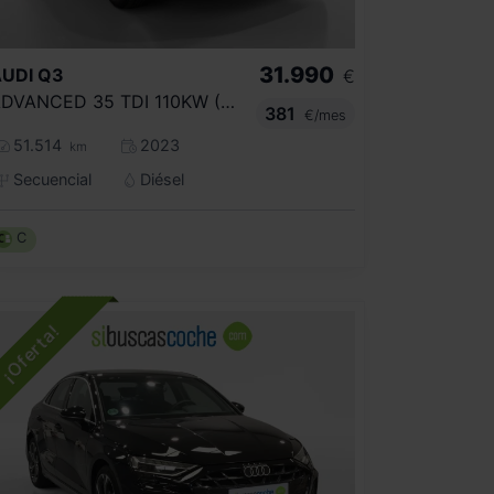
31.990
UDI
Q3
€
ADVANCED 35 TDI 110KW (150CV) S TRONIC
381
€/mes
51.514
2023
km
Secuencial
Diésel
C