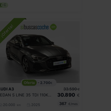
C
- 2.700
€
UDI
A3
33.590
€
30.890
SEDAN S LINE 35 TDI 110KW S TRONIC
€
367
€/mes
20.000
2025
km