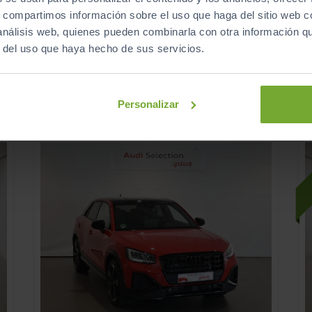
SPORTBACK GENUINE 35 TFSI 110KW S TRONIC
€
s, compartimos información sobre el uso que haga del sitio web 
428
€/mes
 análisis web, quienes pueden combinarla con otra información q
s
22.050
2025
km
r del uso que haya hecho de sus servicios.
Automático
Gasolina
ECO
Personalizar