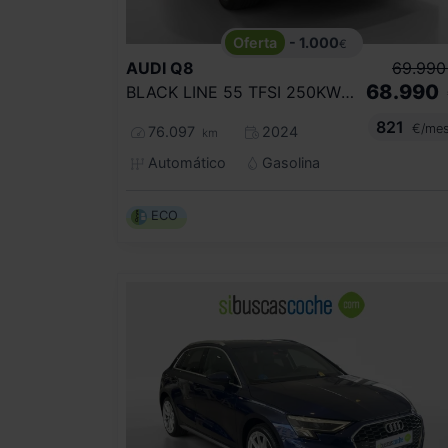
- 1.000
€
AUDI
Q8
69.990
68.990
BLACK LINE 55 TFSI 250KW QUATTRO TIPTRON
821
€/me
76.097
2024
km
Automático
Gasolina
ECO