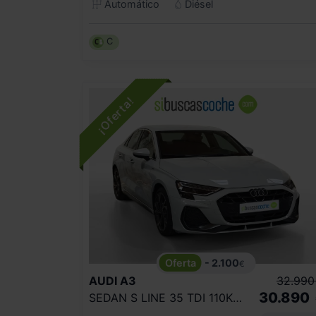
Automático
Diésel
C
- 2.100
€
AUDI
A3
32.990
30.890
SEDAN S LINE 35 TDI 110KW S TRONIC