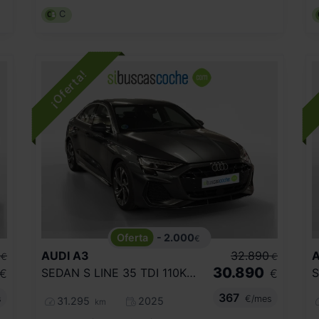
C
- 2.000
€
AUDI
A3
32.890
A
€
€
30.890
SEDAN S LINE 35 TDI 110KW S TRONIC
€
€
367
s
€/mes
31.295
2025
km