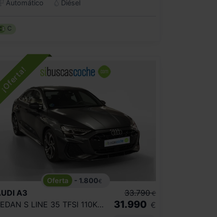
Automático
Diésel
C
- 1.800
€
UDI
A3
33.790
€
31.990
SEDAN S LINE 35 TFSI 110KW S TRONIC
€