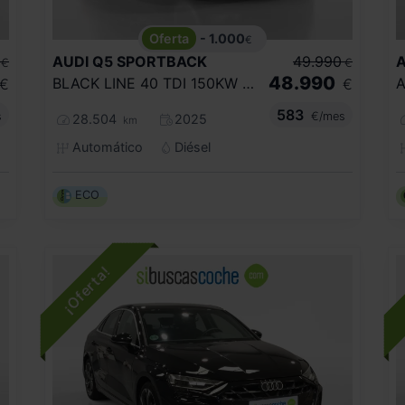
- 1.000
€
AUDI
Q5 SPORTBACK
49.990
A
€
€
48.990
BLACK LINE 40 TDI 150KW QUATTRO ULTRA
€
€
583
s
€/mes
28.504
2025
km
Automático
Diésel
ECO