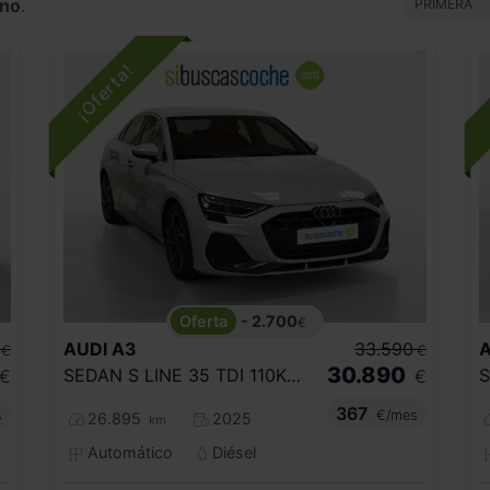
ano
.
PR
PRIMERA
- 2.700
€
AUDI
A3
33.590
A
€
€
30.890
SEDAN S LINE 35 TDI 110KW S TRONIC
€
€
367
s
€/mes
26.895
2025
km
Automático
Diésel