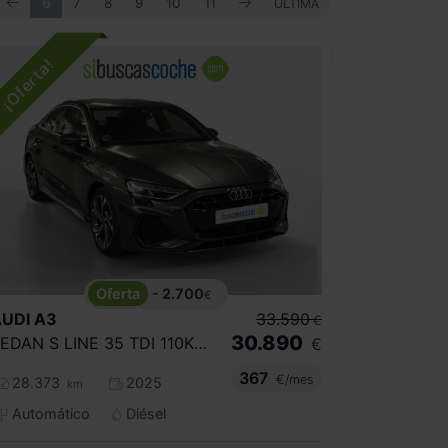
ANTERIOR
SIGUIENTE
IMERA
6
7
8
9
10
11
ÚLTIMA
ÚLTIMA
- 2.700
€
UDI
A3
33.590
€
30.890
SEDAN S LINE 35 TDI 110KW S TRONIC
€
367
€/mes
28.373
2025
km
Automático
Diésel