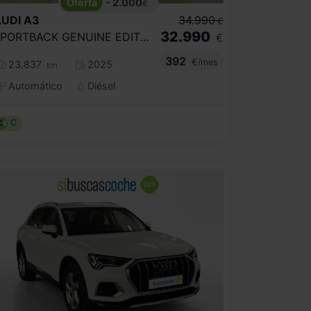
- 2.000
€
UDI
A3
34.990
€
32.990
SPORTBACK GENUINE EDITION TDI 110KW S TR
€
392
€/mes
23.837
2025
km
Automático
Diésel
C