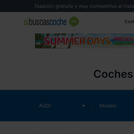
Tasación gratuita y muy competitiva al instante.
Coc
Coches 