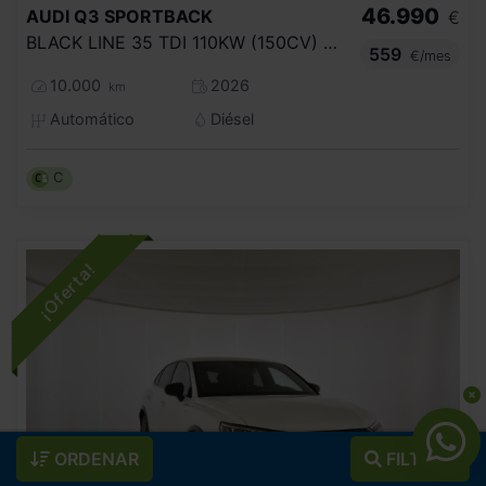
46.990
AUDI
Q3 SPORTBACK
€
BLACK LINE 35 TDI 110KW (150CV) S TRONIC
559
€/mes
10.000
2026
km
Automático
Diésel
C
ORDENAR
FILTROS