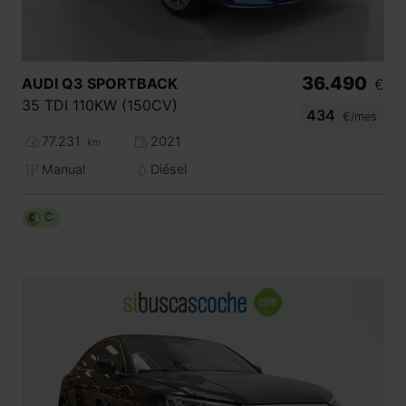
36.490
AUDI
Q3 SPORTBACK
€
35 TDI 110KW (150CV)
434
€/mes
77.231
2021
km
Manual
Diésel
C