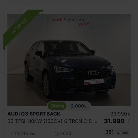
- 2.000
€
AUDI
Q3 SPORTBACK
33.990
€
31.990
35 TFSI 110KW (150CV) S TRONIC S LINE
€
381
€/mes
74.218
2020
km