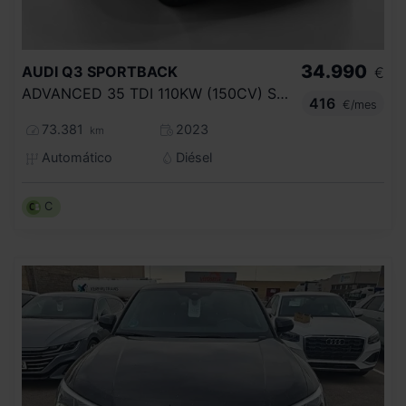
34.990
AUDI
Q3 SPORTBACK
€
ADVANCED 35 TDI 110KW (150CV) S TRONIC
416
€/mes
73.381
2023
km
Automático
Diésel
C