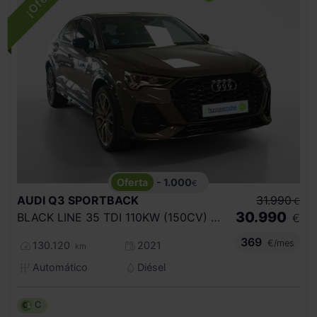
- 1.000
€
AUDI
Q3 SPORTBACK
31.990
€
30.990
BLACK LINE 35 TDI 110KW (150CV) S TRONIC
€
369
€/mes
130.120
2021
km
Automático
Diésel
C