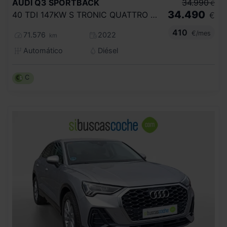
AUDI
Q3 SPORTBACK
34.990
€
34.490
40 TDI 147KW S TRONIC QUATTRO S LINE
€
410
€/mes
71.576
2022
km
Automático
Diésel
C