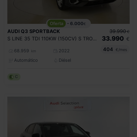
- 6.000
€
AUDI
Q3 SPORTBACK
39.990
€
33.990
S LINE 35 TDI 110KW (150CV) S TRONIC
€
404
€/mes
68.959
2022
km
Automático
Diésel
C