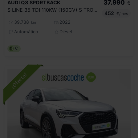
37.990
AUDI
Q3 SPORTBACK
€
S LINE 35 TDI 110KW (150CV) S TRONIC
452
€/mes
39.738
2022
km
Automático
Diésel
C