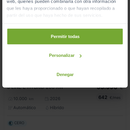
web, quienes pueden combinarla con otra información
que les haya proporcionado o que hayan recopilado a
partir del uso que haya hecho de sus servicios.
Permitir todas
Personalizar
- 4.000
€
Denegar
AUDI
Q3 SPORTBACK
57.990
€
53.990
S LINE E HYBRID 200 KW
€
642
€/mes
10.000
2026
km
Automático
Híbrido
CERO