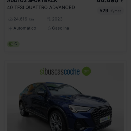
44.490
AUDI
Q3 SPORTBACK
€
40 TFSI QUATTRO ADVANCED
529
€/mes
24.616
2023
km
Automático
Gasolina
C