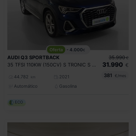
- 4.000
€
AUDI
Q3 SPORTBACK
35.990
€
31.990
35 TFSI 110KW (150CV) S TRONIC S LINE
€
381
€/mes
44.782
2021
km
Automático
Gasolina
ECO