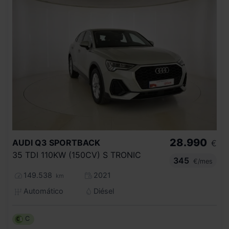
28.990
AUDI
Q3 SPORTBACK
€
35 TDI 110KW (150CV) S TRONIC
345
€/mes
149.538
2021
km
Automático
Diésel
C