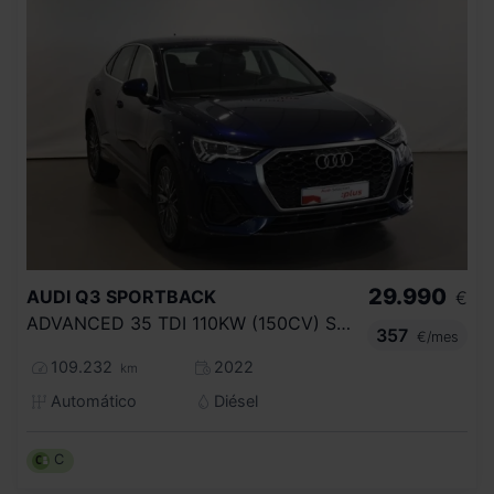
29.990
AUDI
Q3 SPORTBACK
€
ADVANCED 35 TDI 110KW (150CV) S TRONIC
357
€/mes
109.232
2022
km
Automático
Diésel
C