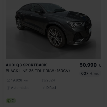
50.990
AUDI
Q3 SPORTBACK
€
BLACK LINE 35 TDI 110KW (150CV) S TRONIC
607
€/mes
19.828
2024
km
Automático
Diésel
C