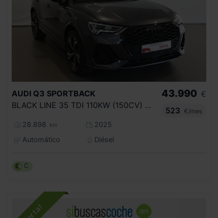
43.990
AUDI
Q3 SPORTBACK
€
BLACK LINE 35 TDI 110KW (150CV) S TRONIC
523
€/mes
28.898
2025
km
Automático
Diésel
C