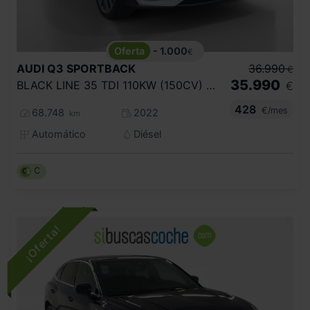
- 1.000
€
AUDI
Q3 SPORTBACK
36.990
€
35.990
BLACK LINE 35 TDI 110KW (150CV) S TRONIC
€
428
€/mes
68.748
2022
km
Automático
Diésel
C