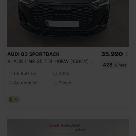
35.990
AUDI
Q3 SPORTBACK
€
BLACK LINE 35 TDI 110KW (150CV) S TRONIC
428
€/mes
65.850
2023
km
Automático
Diésel
C