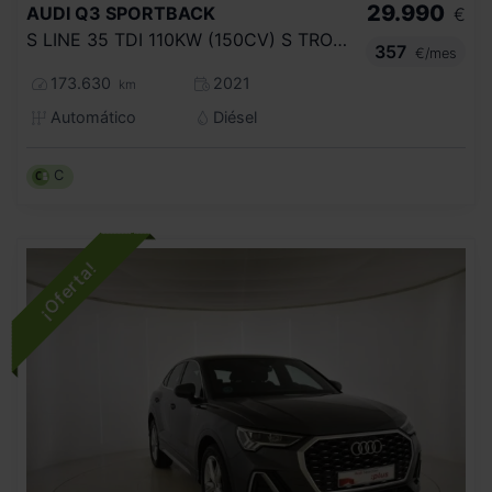
29.990
AUDI
Q3 SPORTBACK
€
S LINE 35 TDI 110KW (150CV) S TRONIC
357
€/mes
173.630
2021
km
Automático
Diésel
C