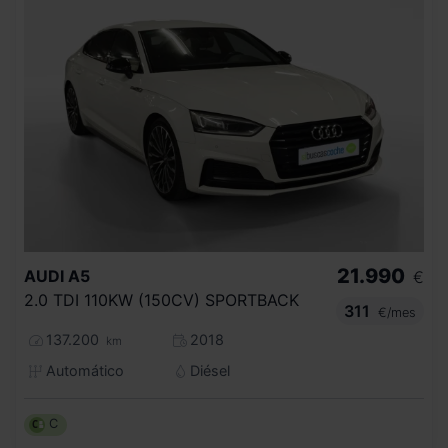
21.990
AUDI
A5
€
2.0 TDI 110KW (150CV) SPORTBACK
311
€/mes
137.200
2018
km
Automático
Diésel
C