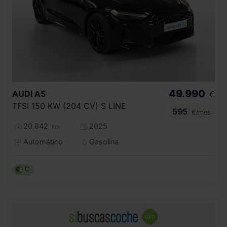
49.990
AUDI
A5
€
TFSI 150 KW (204 CV) S LINE
595
€/mes
20.842
2025
km
Automático
Gasolina
C