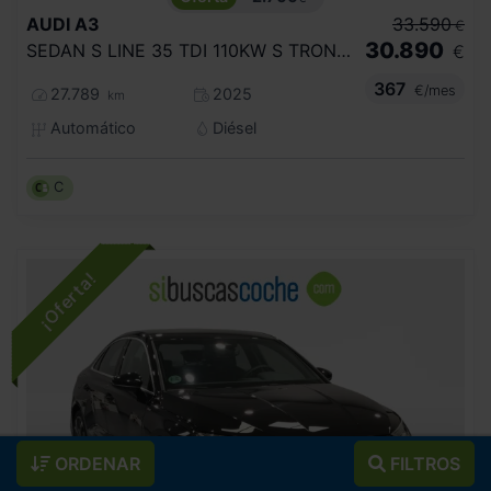
AUDI
A3
33.590
€
30.890
SEDAN S LINE 35 TDI 110KW S TRONIC
€
367
€/mes
27.789
2025
km
Automático
Diésel
C
ORDENAR
FILTROS