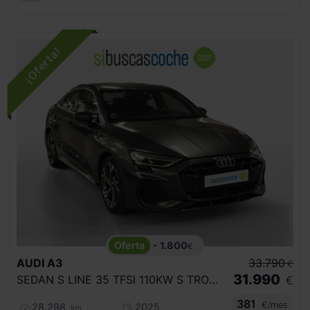
- 1.800
€
AUDI
A3
33.790
€
31.990
SEDAN S LINE 35 TFSI 110KW S TRONIC
€
381
€/mes
28.298
2025
km