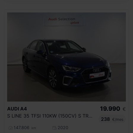
19.990
AUDI
A4
€
S LINE 35 TFSI 110KW (150CV) S TRONIC
238
€/mes
147.806
2020
km