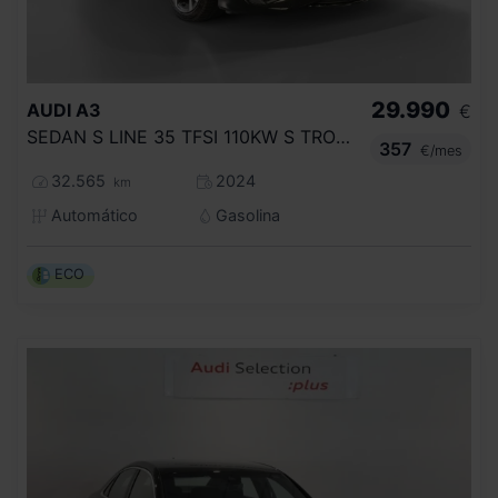
29.990
AUDI
A3
€
SEDAN S LINE 35 TFSI 110KW S TRONIC
357
€/mes
32.565
2024
km
Automático
Gasolina
ECO