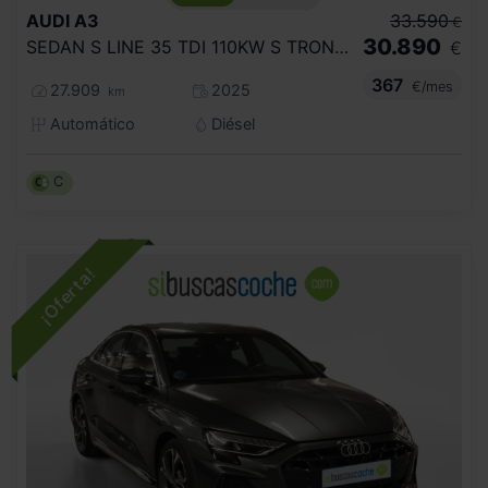
AUDI
A3
33.590
€
30.890
SEDAN S LINE 35 TDI 110KW S TRONIC
€
367
€/mes
27.909
2025
km
Automático
Diésel
C