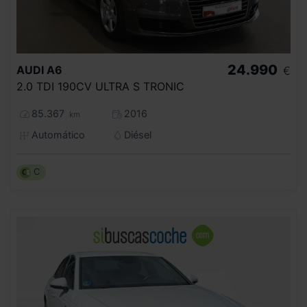
24.990
AUDI
A6
€
2.0 TDI 190CV ULTRA S TRONIC
85.367
2016
km
Automático
Diésel
C