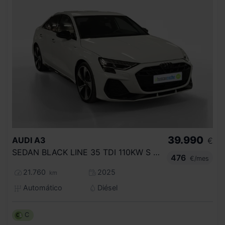
39.990
AUDI
A3
€
SEDAN BLACK LINE 35 TDI 110KW S TRONIC
476
€/mes
21.760
2025
km
Automático
Diésel
C