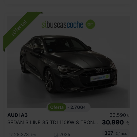
- 2.700
€
AUDI
A3
33.590
€
30.890
SEDAN S LINE 35 TDI 110KW S TRONIC
€
367
€/mes
28.373
2025
km