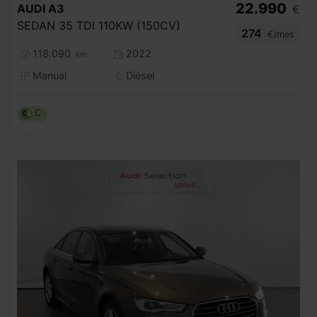
22.990
AUDI
A3
€
SEDAN 35 TDI 110KW (150CV)
274
€/mes
118.090
2022
km
Manual
Diésel
C