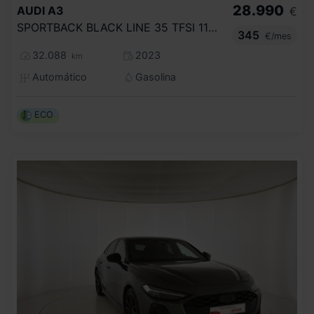
28.990
AUDI
A3
€
SPORTBACK BLACK LINE 35 TFSI 110KW S TRO
345
€/mes
32.088
2023
km
Automático
Gasolina
ECO