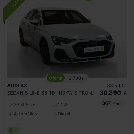
- 2.700
€
AUDI
A3
33.590
€
30.890
SEDAN S LINE 35 TDI 110KW S TRONIC
€
367
€/mes
26.895
2025
km
Automático
Diésel
C