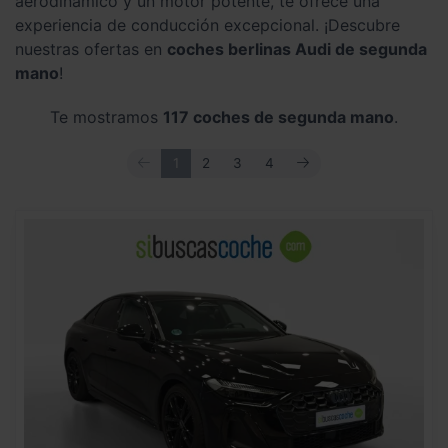
aerodinámico y un motor potente, te ofrece una
experiencia de conducción excepcional. ¡Descubre
nuestras ofertas en
coches berlinas Audi de segunda
mano
!
Te mostramos
117 coches de segunda mano
.
ANTERIOR
SIGUIENTE
1
2
3
4