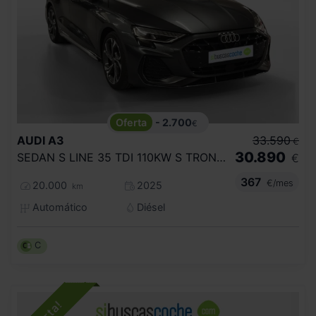
- 2.700
€
AUDI
A3
33.590
€
30.890
SEDAN S LINE 35 TDI 110KW S TRONIC
€
367
€/mes
20.000
2025
km
Automático
Diésel
C