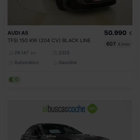
50.990
AUDI
A5
€
TFSI 150 KW (204 CV) BLACK LINE
607
€/mes
26.147
2025
km
Automático
Gasolina
C