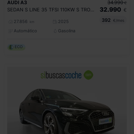
AUDI
A3
34.990
€
32.990
SEDAN S LINE 35 TFSI 110KW S TRONIC
€
392
€/mes
27.856
2025
km
Automático
Gasolina
ECO