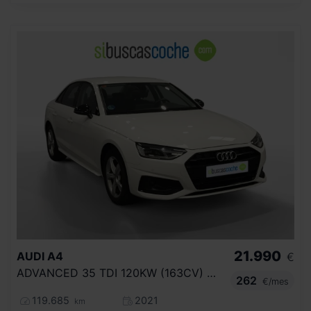
21.990
AUDI
A4
€
ADVANCED 35 TDI 120KW (163CV) S TRONIC
262
€/mes
119.685
2021
km