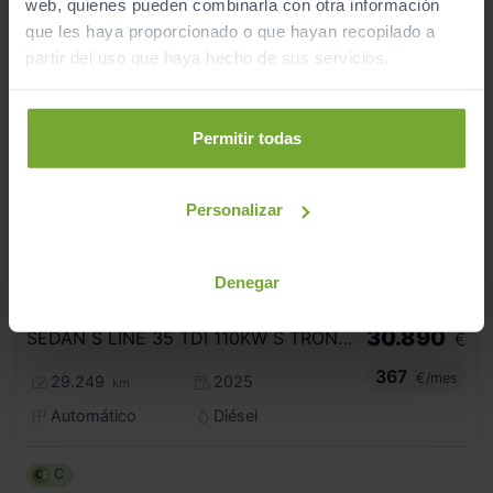
web, quienes pueden combinarla con otra información
que les haya proporcionado o que hayan recopilado a
partir del uso que haya hecho de sus servicios.
Permitir todas
Personalizar
Denegar
- 2.000
€
AUDI
A3
32.890
€
30.890
SEDAN S LINE 35 TDI 110KW S TRONIC
€
367
€/mes
29.249
2025
km
Automático
Diésel
C