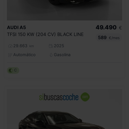
49.490
AUDI
A5
€
TFSI 150 KW (204 CV) BLACK LINE
589
€/mes
29.663
2025
km
Automático
Gasolina
C