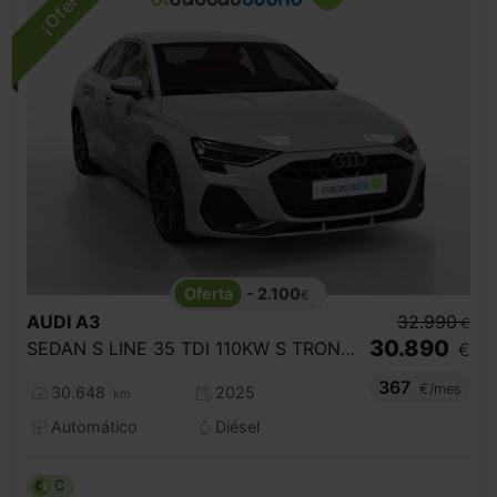
- 2.100
€
AUDI
A3
32.990
€
30.890
SEDAN S LINE 35 TDI 110KW S TRONIC
€
367
€/mes
30.648
2025
km
Automático
Diésel
C