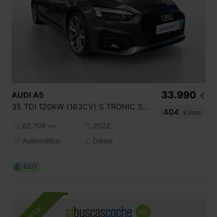
33.990
AUDI
A5
€
35 TDI 120KW (163CV) S TRONIC SPORTBACK
404
€/mes
82.709
2022
km
Automático
Diésel
ECO