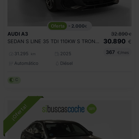
- 2.000
€
AUDI
A3
32.890
€
30.890
SEDAN S LINE 35 TDI 110KW S TRONIC
€
367
€/mes
31.295
2025
km
Automático
Diésel
C