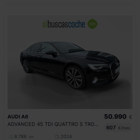
50.990
AUDI
A6
€
ADVANCED 45 TDI QUATTRO S TRONIC
607
€/mes
8.786
2024
km