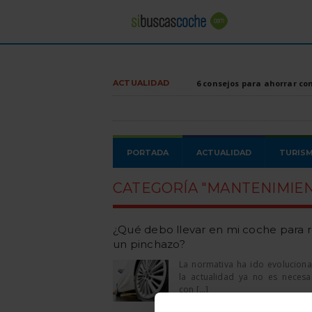
ACTUALIDAD
6 consejos para ahorrar co
PORTADA
ACTUALIDAD
TURIS
CATEGORÍA "MANTENIMIEN
¿Qué debo llevar en mi coche para 
un pinchazo?
La normativa ha ido evolucion
la actualidad ya no es necesar
con [...]