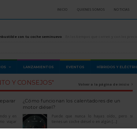
INICIO
QUIENES SOMOS
NOTICIAS
mbustible con tu coche seminuevo
En los tiempos que corren y con los precios de los combustibles, tanto diésel como gasolina, di
MOS
LANZAMIENTOS
EVENTOS
HÍBRIDOS Y ELÉCTRI
TO Y CONSEJOS"
Volver a la página de inicio

reparar
¿Cómo funcionan los calentadores de un
motor diésel?
ando y en
Puede que nunca lo hayas oído, pero si
io viajar
tienes un coche diésel o en algún [...]