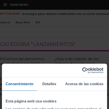
☰
MAIN MENU
ACTUALIDAD
6 consejos para ahorrar combustible con tu coche seminue
Galería
Mapa Web
RSS
CATEGORÍA "LANZAMIENTOS"
Próximos lanzamientos
¿Has oído hablar de los
de coches para 2023
radares de ruido para
coches y motos?
En el futuro podríamos
Consentimiento
Detalles
Acerca de las cookies
abrir nuestro coche a
Los coches más vendidos en
través de reconocimiento
2021, tu oportunidad para
facial
conseguir un SEAT ocasión a
buen precio
Esta página web usa cookies
Las cookies de este sitio web se usan para personalizar el