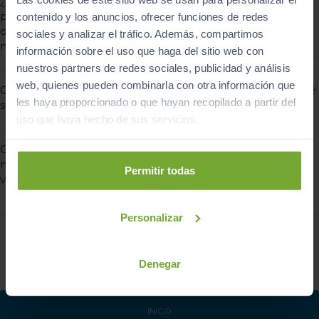
¿Sabías que hasta hace
poco los crash test
¿Qué novedades trae el
contenido y los anuncios, ofrecer funciones de redes
dummies eran todos
nuevo Mercedes Clase S?
sociales y analizar el tráfico. Además, compartimos
masculinos?
información sobre el uso que haga del sitio web con
nuestros partners de redes sociales, publicidad y análisis
Volkswagen Nivus: el nuevo
web, quienes pueden combinarla con otra información que
Coches seminuevos
SUV urbano de corte coupé
les haya proporcionado o que hayan recopilado a partir del
seguros y más baratos
uso que haya hecho de sus servicios.
Fiat 500 Ñ Edition, los
Conoce los detalles del
secretos de esta edición
nuevo limitador de
especial para España
Permitir todas
velocidad obligatorio
Personalizar
1
2
3
…
28

Denegar
INICIO