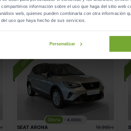
s
16.395
2025
km
s, compartimos información sobre el uso que haga del sitio web 
Automático
Gasolina
 análisis web, quienes pueden combinarla con otra información q
r del uso que haya hecho de sus servicios.
ECO
Personalizar
- 4.000
€
SEAT
ARONA
19.990
€
€