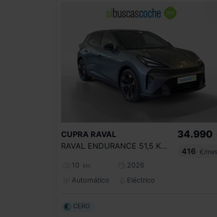
34.990
CUPRA
RAVAL
RAVAL ENDURANCE 51,5 KWH / 155KW 155 KW (211 CV) 51,5 KWH DYNAMIC PLUS LAUNCH EDITION
416
€/me
10
2026
km
Automático
Eléctrico
CERO