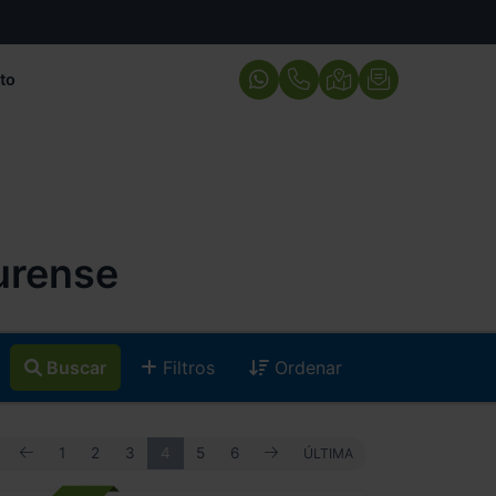
to
urense
Buscar
Filtros
Ordenar
ANTERIOR
SIGUIENTE
PRIMERA
1
2
3
4
5
6
ÚLTIMA
ÚLTIMA