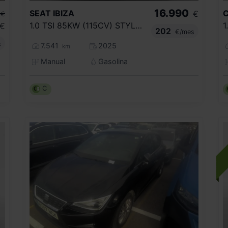
16.990
SEAT
IBIZA
€
€
1.0 TSI 85KW (115CV) STYLE XL
€
202
€/mes
s
7.541
2025
km
Manual
Gasolina
C