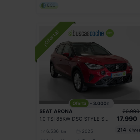
ECO
- 3.000
€
SEAT
ARONA
20.990
17.990
1.0 TSI 85KW DSG STYLE SPECIAL EDITION
214
€/me
6.536
2025
km