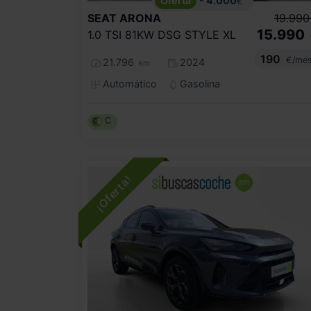
- 4.000
€
SEAT
ARONA
19.990
15.990
1.0 TSI 81KW DSG STYLE XL
190
€/me
21.796
2024
km
Automático
Gasolina
C