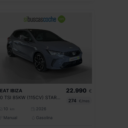
22.990
SEAT
IBIZA
€
1.0 TSI 85KW (115CV) START&STOP FR+
274
€/mes
10
2026
km
Manual
Gasolina