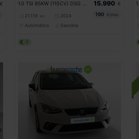
15.990
1.0 TSI 85KW (115CV) DSG STYLE XL
1
€
€
190
s
€/mes
21.119
2024
km
Automático
Gasolina
C