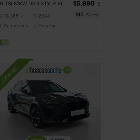
15.990
.0 TSI 81KW DSG STYLE XL
€
190
€/mes
18.368
2024
km
Automático
Gasolina
C