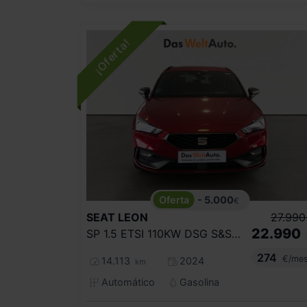
- 5.000
€
SEAT
LEON
27.990
22.990
SP 1.5 ETSI 110KW DSG S&S FR SPECIAL ED
274
€/me
14.113
2024
km
Automático
Gasolina