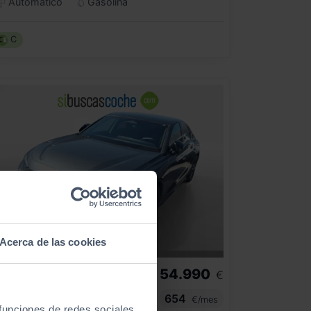
Automático
Gasolina
C
Acerca de las cookies
54.990
UDI
A5
€
A5 SEDAN BLANCK LINE E HUBRID QUATTRO 220KW STRONIC
654
€/mes
 funciones de redes sociales