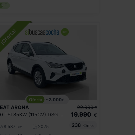
C
- 3.000
€
SEAT
ARONA
22.990
€
19.990
1.0 TSI 85KW (115CV) DSG STYLE XL
€
238
€/mes
8.587
2025
km