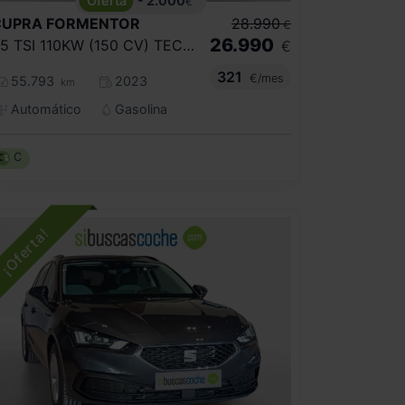
- 2.000
€
CUPRA
FORMENTOR
28.990
€
26.990
1.5 TSI 110KW (150 CV) TECH EDITION DSG
€
321
€/mes
55.793
2023
km
Automático
Gasolina
C