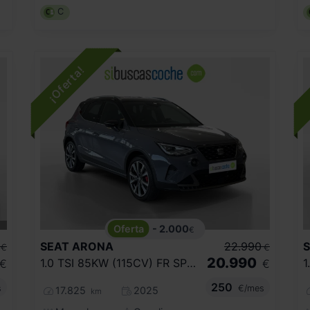
C
- 2.000
€
SEAT
ARONA
22.990
€
€
20.990
1.0 TSI 85KW (115CV) FR SPECIAL EDITION
€
€
250
s
€/mes
17.825
2025
km