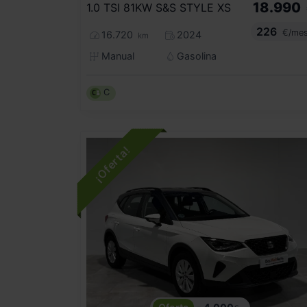
18.990
1.0 TSI 81KW S&S STYLE XS
226
€/me
16.720
2024
km
Manual
Gasolina
C