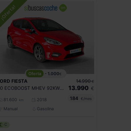
- 1.000
€
FORD
FIESTA
14.990
€
13.990
1.0 ECOBOOST MHEV 92KW(125CV) ACTIVE 5P
€
184
€/mes
81.600
2018
km
Manual
Gasolina
C