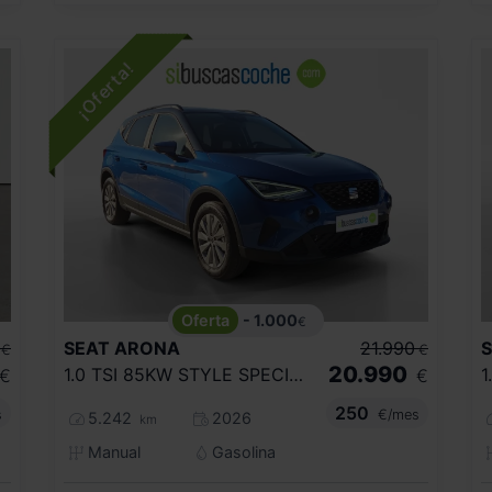
- 1.000
€
SEAT
ARONA
21.990
€
€
20.990
1.0 TSI 85KW STYLE SPECIAL EDITION
€
€
250
s
€/mes
5.242
2026
km
Manual
Gasolina