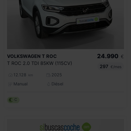
24.990
VOLKSWAGEN
T ROC
€
T ROC 2.0 TDI 85KW (115CV)
297
€/mes
12.128
2025
km
Manual
Diésel
C