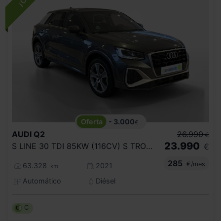
- 3.000
€
AUDI
Q2
26.990
€
23.990
S LINE 30 TDI 85KW (116CV) S TRONIC
€
285
€/mes
63.328
2021
km
Automático
Diésel
C