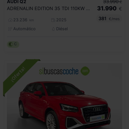
AUDI
Q2
33.990
€
31.990
ADRENALIN EDITION 35 TDI 110KW S TRONIC
€
381
€/mes
23.236
2025
km
Automático
Diésel
C