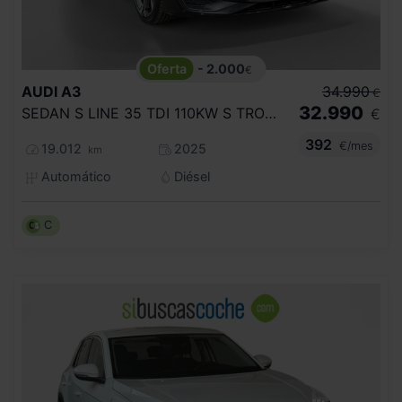
- 2.000
€
AUDI
A3
34.990
€
32.990
SEDAN S LINE 35 TDI 110KW S TRONIC
€
392
€/mes
19.012
2025
km
Automático
Diésel
C