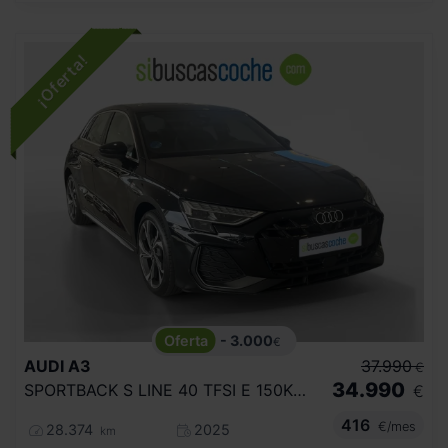
- 3.000
€
AUDI
A3
37.990
€
34.990
SPORTBACK S LINE 40 TFSI E 150KW S TRON
€
416
€/mes
28.374
2025
km