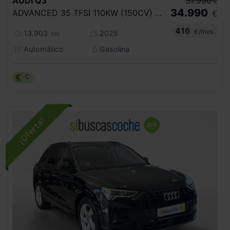
AUDI
Q3
37.990
€
34.990
ADVANCED 35 TFSI 110KW (150CV) S TRONIC
€
416
€/mes
13.903
2025
km
Automático
Gasolina
C