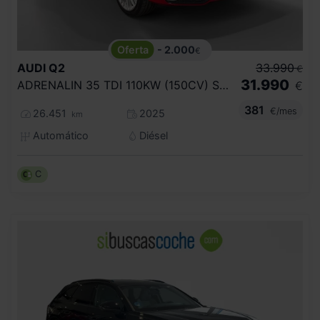
- 2.000
€
AUDI
Q2
33.990
€
31.990
ADRENALIN 35 TDI 110KW (150CV) S TRONIC
€
381
€/mes
26.451
2025
km
Automático
Diésel
C