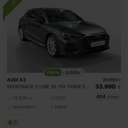
- 3.000
€
AUDI
A3
36.990
€
33.990
SPORTBACK S LINE 35 TDI 110KW S TRONIC
€
404
€/mes
15.629
2025
km
Automático
Diésel
C