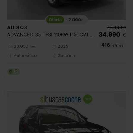
- 2.000
€
AUDI
Q3
36.990
€
34.990
ADVANCED 35 TFSI 110KW (150CV) S TRONIC
€
416
€/mes
30.000
2025
km
Automático
Gasolina
C