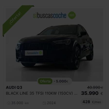
- 5.000
€
AUDI
Q3
40.990
€
35.990
BLACK LINE 35 TFSI 110KW (150CV) S TRON
€
428
€/mes
35.000
2024
km