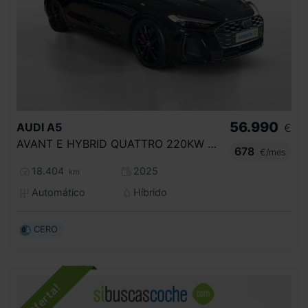
56.990
AUDI
A5
€
AVANT E HYBRID QUATTRO 220KW BLACK LINE
678
€/mes
18.404
2025
km
Automático
Híbrido
CERO