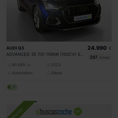
24.990
AUDI
Q3
€
ADVANCED 35 TDI 110KW (150CV) S TRONIC
297
€/mes
80.849
2023
km
Automático
Diésel
C