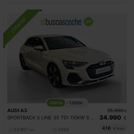
- 1.000
€
AUDI
A3
35.990
€
34.990
SPORTBACK S LINE 35 TDI 110KW S TRONIC
€
416
€/mes
23.917
2025
km