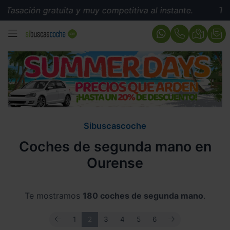
gratuita y muy competitiva al instante.
Tasación grat
MENÚ
Sibuscascoche
Coches de segunda mano en
Ourense
Te mostramos
180 coches de segunda mano
.
ANTERIOR
SIGUIENTE
1
2
3
4
5
6