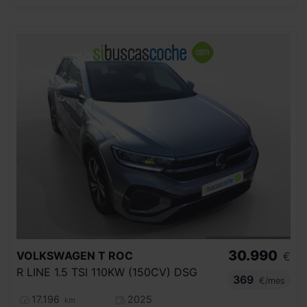
30.990
VOLKSWAGEN
T ROC
€
R LINE 1.5 TSI 110KW (150CV) DSG
369
€/mes
17.196
2025
km