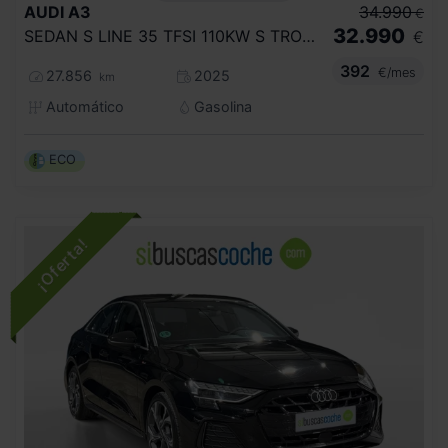
AUDI
A3
34.990
€
32.990
SEDAN S LINE 35 TFSI 110KW S TRONIC
€
392
€/mes
27.856
2025
km
Automático
Gasolina
ECO