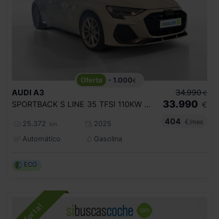
- 1.000
€
AUDI
A3
34.990
€
33.990
SPORTBACK S LINE 35 TFSI 110KW S TRONIC
€
404
€/mes
25.372
2025
km
Automático
Gasolina
ECO