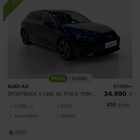
- 3.000
€
AUDI
A3
37.990
€
34.990
SPORTBACK S LINE 40 TFSI E 150KW S TRON
€
416
€/mes
9.069
2025
km
Automático
Híbrido
CERO