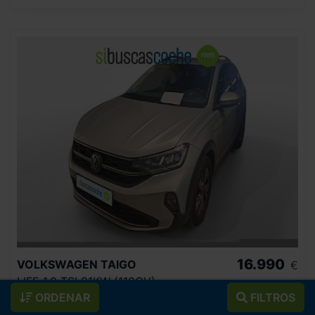
16.990
VOLKSWAGEN
TAIGO
€
LIFE 1.0 TSI 81KW (110CV)
202
€/mes
ORDENAR
FILTROS
81.335
2023
km