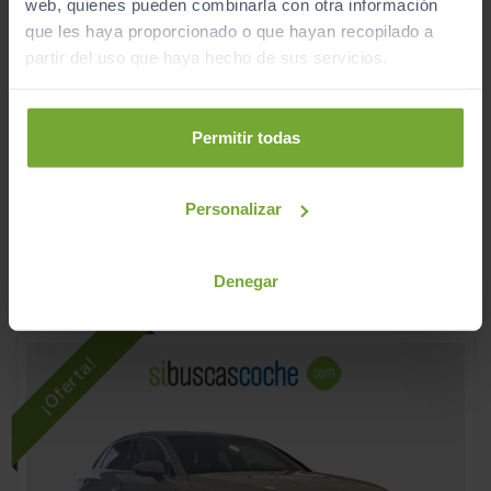
web, quienes pueden combinarla con otra información
que les haya proporcionado o que hayan recopilado a
partir del uso que haya hecho de sus servicios.
- 4.000
€
AUDI
A3
38.990
€
34.990
SPORTBACK S LINE 40 TFSI E 150KW S TRON
€
Permitir todas
416
€/mes
28.340
2025
km
Personalizar
Automático
Híbrido
CERO
Denegar