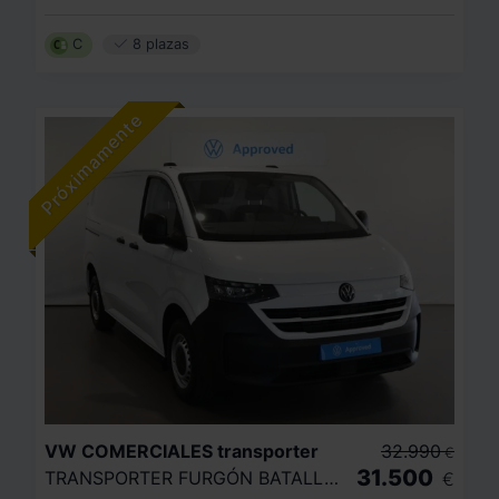
C
8 plazas
VW COMERCIALES
transporter
32.990
€
31.500
TRANSPORTER FURGÓN BATALLA CORTA 2.0 TDI 81 KW (110 CV) 6 VEL.
€