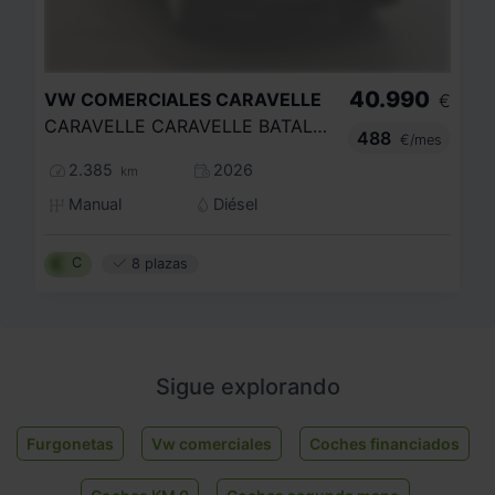
40.990
VW COMERCIALES
CARAVELLE
€
CARAVELLE CARAVELLE BATALLA CORTA 2.0 TDI 81 KW (110 CV) 6 VEL.
488
€/mes
2.385
2026
km
Manual
Diésel
C
8 plazas
Sigue explorando
Furgonetas
Vw comerciales
Coches financiados