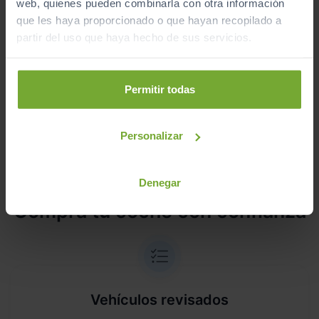
web, quienes pueden combinarla con otra información
Pruébalo en cualquiera de nuestras
que les haya proporcionado o que hayan recopilado a
instalaciones (
Ver instalaciones
)
partir del uso que haya hecho de sus servicios.
Te lo entregamos en tu casa, en cualquier
punto de la península. Consulta a nuestros
Permitir todas
comerciales.
Personalizar
¿Por qué comprar en Sibuscascoche?
Denegar
Compra tu coche con confianza
Vehículos revisados