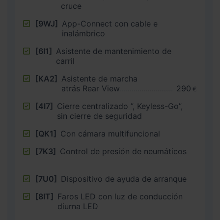
cruce
[9WJ]
App-Connect con cable e
inalámbrico
[6I1]
Asistente de mantenimiento de
carril
[KA2]
Asistente de marcha
atrás Rear View
290
€
[4I7]
Cierre centralizado ”, Keyless-Go”,
sin cierre de seguridad
[QK1]
Con cámara multifuncional
[7K3]
Control de presión de neumáticos
[7U0]
Dispositivo de ayuda de arranque
[8IT]
Faros LED con luz de conducción
diurna LED