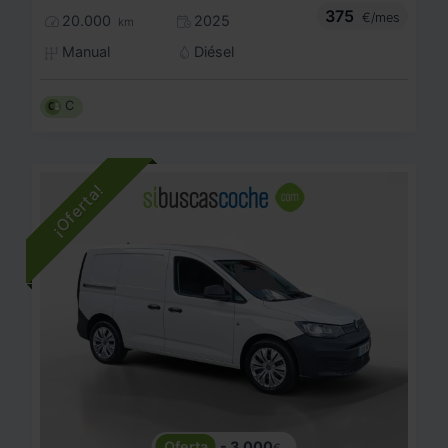
375
€/mes
20.000
2025
km
Manual
Diésel
C
- 3.000
€