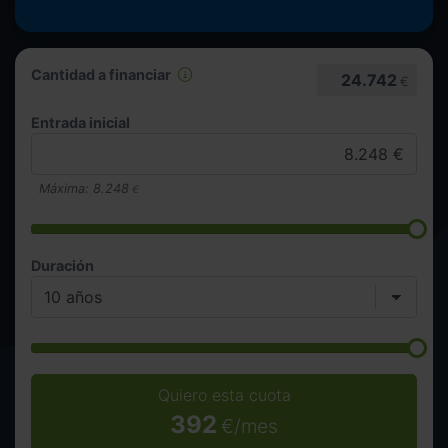
Cantidad a financiar
24.742
€
Entrada inicial
Máxima:
8.248
€
Duración
Quiero esta cuota
392
€/mes