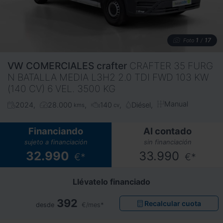
1
17
Foto
/
VW COMERCIALES
crafter
CRAFTER 35 FURG
N BATALLA MEDIA L3H2 2.0 TDI FWD 103 KW
(140 CV) 6 VEL. 3500 KG
Manual
2024
28.000
140
Diésel
kms
cv
Financiando
Al contado
sujeto a financiación
sin financiación
32.990
33.990
€*
€*
Llévatelo financiado
392
Recalcular cuota
desde
€/mes*