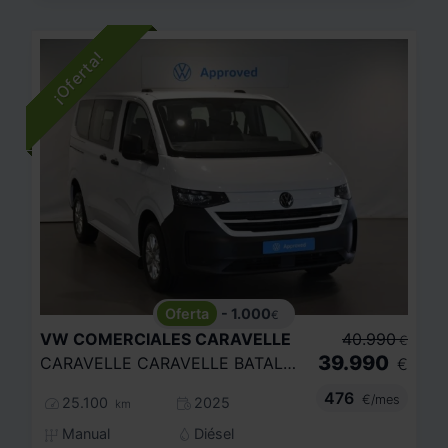
- 1.000
€
VW COMERCIALES
CARAVELLE
40.990
€
39.990
CARAVELLE CARAVELLE BATALLA CORTA 2.0 TDI 81 KW (110 CV) 6 VEL.
€
476
€/mes
25.100
2025
km
Manual
Diésel