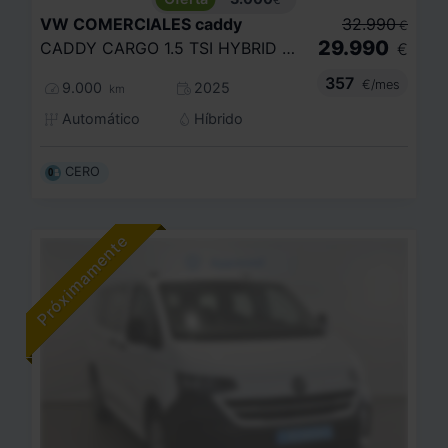
VW COMERCIALES
caddy
32.990
€
29.990
CADDY CARGO 1.5 TSI HYBRID 85 KW (116 CV) / 85 KW (116 CV) DSG 6 VEL.
€
357
€/mes
9.000
2025
km
Automático
Híbrido
CERO