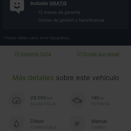
Incluído
GRATIS
12 meses de garantía
Costes de gestión y transferencia
* Precio válido salvo error tipográfico.
Imprimir ficha
Enviar por email
Más detalles
sobre este vehículo
28.000
140
km
cv
KILOMETRAJE
POTENCIA
Diésel
Manual
COMBUSTIBLE
CAMBIO