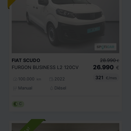
FIAT
SCUDO
28.990
€
26.990
FURGON BUSINESS L2 120CV
€
321
€/mes
100.000
2022
km
Manual
Diésel
C