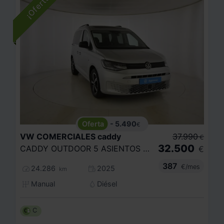
- 5.490
€
VW COMERCIALES
caddy
37.990
€
32.500
CADDY OUTDOOR 5 ASIENTOS 2.0 TDI 90 KW (122 CV) DSG 7 VEL.
€
387
€/mes
24.286
2025
km
Manual
Diésel
C