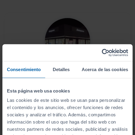
Consentimiento
Detalles
Acerca de las cookies
Este vehículo se encuentra en:
Asturpersa Lugones
Esta página web usa cookies
Ver localización y horarios
Las cookies de este sitio web se usan para personalizar
el contenido y los anuncios, ofrecer funciones de redes
Ver vehículos del concesionario
sociales y analizar el tráfico. Además, compartimos
información sobre el uso que haga del sitio web con
nuestros partners de redes sociales, publicidad y análisis
¿Estás lejos o no puedes desplazarte?