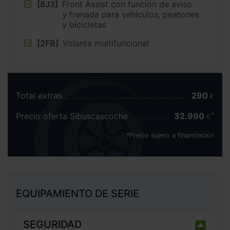
[8J3]
Front Assist con función de aviso
y frenada para vehículos, peatones
y bicicletas
[2FB]
Volante multifuncional
Total extras
290
€
Precio oferta Sibuscascoche
32.990
€
*Precio sujeto a financiación
EQUIPAMIENTO DE SERIE
SEGURIDAD