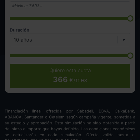
Máxima:
7.693
€
Duración
Quiero esta cuota
366
€/mes
Financiación lineal ofrecida por Sabadell, BBVA, CaixaBank,
ABANCA, Santander o Cetelem según campaña vigente, sometida a
su estudio y aprobación. Esta simulación ha sido obtenida a partir
del plazo e importe que hayas definido. Las condiciones económicas
se actualizarán en cada simulación. Oferta válida hasta el