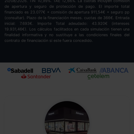
20/08/2026. TIN
10,99
%. TAE
12,66
%. La cuotas incluyen comisión
de apertura y seguro de protección de pago. El importe total
financiado es
23.077
€ + comisión de apertura
911,54
€ + seguro pp
(consultar). Plazo de la financiación
meses.
cuotas de
366
€. Entrada
inicial:
7.693
€. Importe Total adeudado:
43.920
€ (intereses
19.931,46
€). Los cálculos facilitados en cada simulación tienen una
finalidad informativa y no sustituye a las condiciones finales del
contrato de financiación si este fuera concedido.