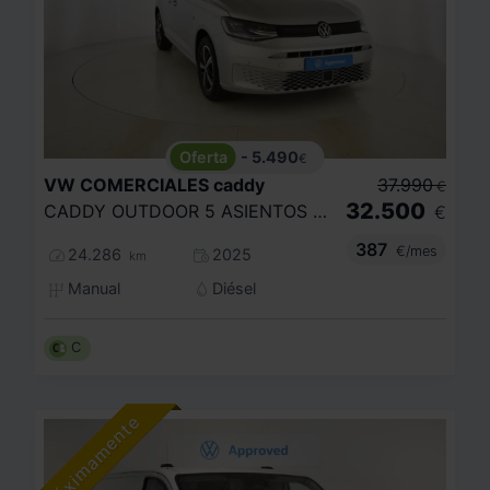
- 5.490
€
VW COMERCIALES
caddy
37.990
€
32.500
CADDY OUTDOOR 5 ASIENTOS 2.0 TDI 90 KW (122 CV) DSG 7 VEL.
€
387
€/mes
24.286
2025
km
Manual
Diésel
C