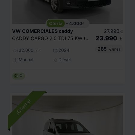
- 4.000
€
VW COMERCIALES
caddy
27.990
€
23.990
CADDY CARGO 2.0 TDI 75 KW (102 CV) 6 VEL. 2.220
€
285
€/mes
32.000
2024
km
Manual
Diésel
C