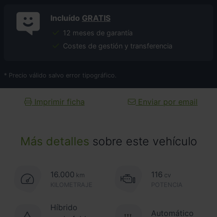
Incluído
GRATIS
12 meses de garantía
Costes de gestión y transferencia
* Precio válido salvo error tipográfico.
Imprimir ficha
Enviar por email
Más detalles
sobre este vehículo
16.000
116
km
cv
KILOMETRAJE
POTENCIA
Híbrido
Automático