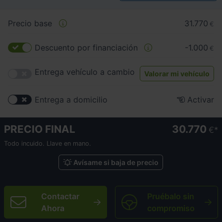
Precio base
31.770
€
Descuento por financiación
-1.000
€
Entrega vehículo a cambio
Valorar mi vehículo
Entrega a domicilio
Activar
PRECIO FINAL
30.770
€
Todo incuido. Llave en mano.
Avísame si baja de precio
Contactar
Pruébalo sin
Ahora
compromiso