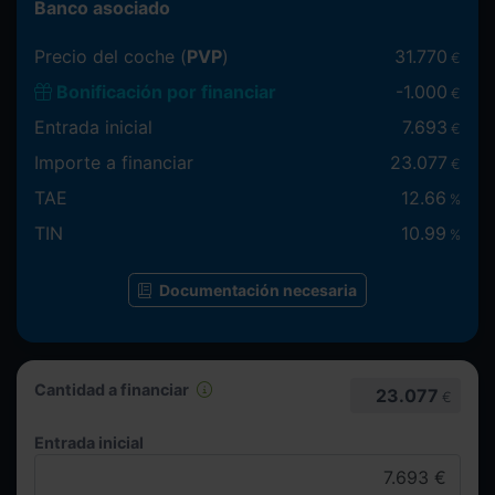
Banco asociado
Precio del coche (
PVP
)
31.770
€
Bonificación por financiar
-
1.000
€
Entrada inicial
7.693
€
Importe a financiar
23.077
€
TAE
12.66
%
TIN
10.99
%
Documentación necesaria
Cantidad a financiar
23.077
€
Entrada inicial