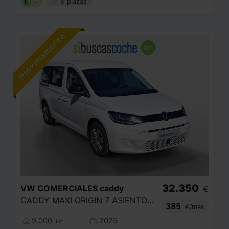
C
8 plazas
32.350
VW COMERCIALES
caddy
€
CADDY MAXI ORIGIN 7 ASIENTOS 2.0 TDI 90 KW (122 CV) DSG 7 VEL.
385
€/mes
9.000
2025
km