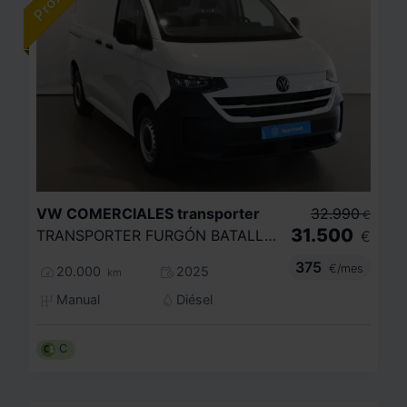
VW COMERCIALES
transporter
32.990
€
31.500
TRANSPORTER FURGÓN BATALLA CORTA 2.0 TDI 81 KW (110 CV) 6 VEL.
€
375
€/mes
20.000
2025
km
Manual
Diésel
C