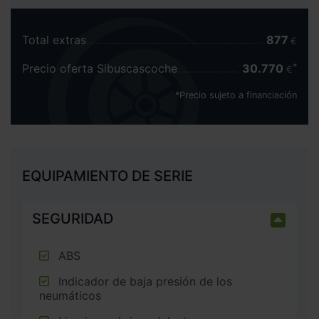
Total extras
877
€
Precio oferta Sibuscascoche
30.770
€
*Precio sujeto a financiación
EQUIPAMIENTO DE SERIE
SEGURIDAD
ABS
Indicador de baja presión de los
neumáticos