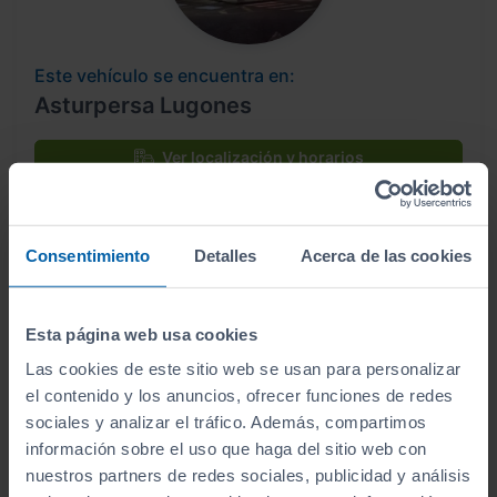
Este vehículo se encuentra en:
Asturpersa Lugones
Ver localización y horarios
Ver vehículos del concesionario
Consentimiento
Detalles
Acerca de las cookies
¿Estás lejos o no puedes desplazarte?
Esta página web usa cookies
Pruébalo en cualquiera de nuestras
instalaciones (
Ver instalaciones
)
Las cookies de este sitio web se usan para personalizar
el contenido y los anuncios, ofrecer funciones de redes
Te lo entregamos en tu casa, en cualquier
sociales y analizar el tráfico. Además, compartimos
punto de la península. Consulta a nuestros
información sobre el uso que haga del sitio web con
comerciales.
nuestros partners de redes sociales, publicidad y análisis