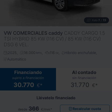
1
15
Foto
/
VW COMERCIALES
caddy
CADDY CARGO 1.5
TSI HYBRID 85 KW (116 CV) / 85 KW (116 CV)
DSG 6 VEL.
2025
16.000
116
Híbrido enchufable
kms
cv
Automático
Financiando
Al contado
sujeto a financiación
sin financiación
30.770
31.770
€*
€*
Llévatelo financiado
366
Recalcular cuota
desde
€/mes*