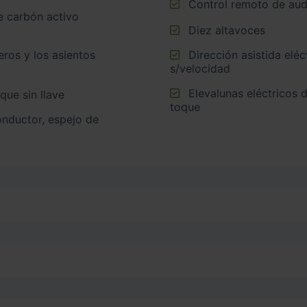
Control remoto de audi
Diez altavoces
Dirección asistida eléctrica con endurecimiento progresivo
s/velocidad
Elevalunas eléctricos delanteros con dos de ellos de un solo
nque sin llave
toque