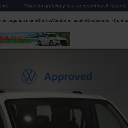
.
Tasación gratuita y muy competitiva al instante.
Entrega en 72 horas en cualquier punto de España.
hes segunda mano
Ofertas
Vender mi coche
Conócenos
Contac
Más de 1.000 coches en stock.
Más de 5.000 conductores satisfechos.
Buscamos el coche que tu quieras.
Nos ocupamos de todos los trámites.
Recogemos tu coche en cualquier parte de España.
Compramos tu coche. Pago inmediato.
Tasación gratuita y muy competitiva al instante.