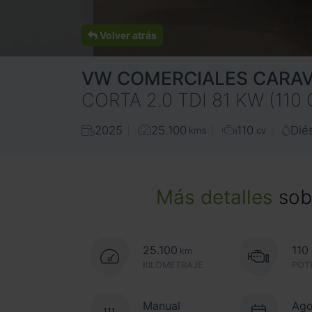
Volver atrás
VW COMERCIALES
CARAV
CORTA 2.0 TDI 81 KW (110 
2025
25.100
110
Dié
kms
cv
Más detalles
sobr
25.100
110
km
KILOMETRAJE
POT
Manual
Ago