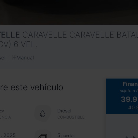
ELLE
CARAVELLE CARAVELLE BATA
CV) 6 VEL.
Manual
sel
Finan
e este vehículo
sujeto a 
39.
40.
Diésel
cv
ENCIA
COMBUSTIBLE
. 2025
5
puertas
desde