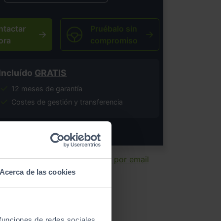
ntactar
Pruébalo sin
ora
compromiso
Incluído
GRATIS
12 meses de garantía
Costes de gestión y transferencia
salvo error tipográfico.
ir ficha
Enviar por email
Acerca de las cookies
 funciones de redes sociales