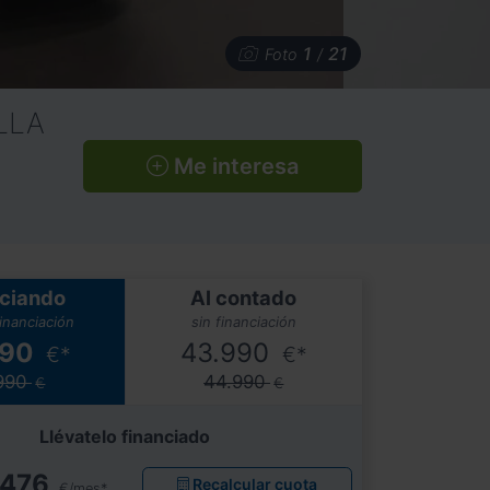
1
21
Foto
/
LLA
Me interesa
ciando
Al contado
financiación
sin financiación
990
43.990
€*
€*
990
44.990
€
€
Llévatelo financiado
476
Recalcular cuota
€/mes*