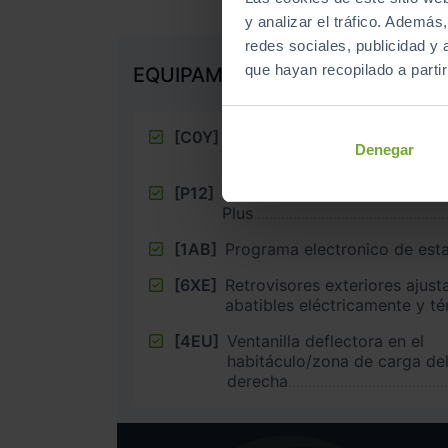
y analizar el tráfico. Ademá
redes sociales, publicidad y
que hayan recopilado a parti
EQUIPAMIENTO EXTRA
[C0Y]
4 llantas de aleación ligera ”,
Denegar
6,5J x 16 en Plata
[P12]
Paquete de asistencia al con
Plus
[1AB]
Programa electronico de esta
[6XE]
Retrovisores exteriores ajust
abatibles eléctricamente y t
[4EU]
Ventanilla deflectora en el
habitáculo/zona de carga del
derecha