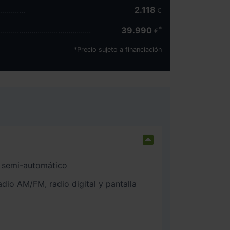
2.118
€
39.990
€
*Precio sujeto a financiación
 semi-automático