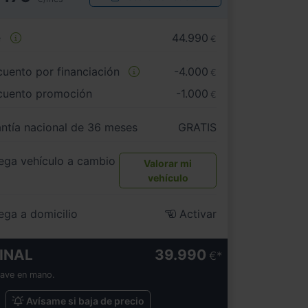
e
44.990
€
uento por financiación
-4.000
€
cuento promoción
-1.000
€
ntía nacional de 36 meses
GRATIS
ega vehículo a cambio
Valorar mi
vehículo
ega a domicilio
Activar
INAL
39.990
€
lave en mano.
Avísame si baja de precio