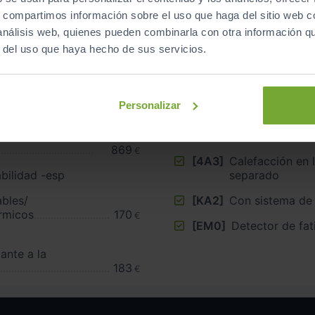
s, compartimos información sobre el uso que haga del sitio web 
 análisis web, quienes pueden combinarla con otra información q
r del uso que haya hecho de sus servicios.
 Montreal”,
[4DU]
Ventanilla defl
Personalizar
713
carga/habitáculo
€
ductor
[6CB]
Calefacción eléc
869
€
[4A3]
Calefacción en 
bilidad -esp
separado
ables/
[KA2]
Con sistema de 
érmicos
170
€
[EM0]
Detector de fat
ante a la
183
€