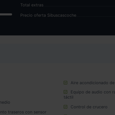
Total extras
Precio oferta Sibuscascoche
Aire acondicionado de
Equipo de audio con radio AM/FM, radio digital y pantalla
táctil
medio
Control de crucero
nto traseros con sensor