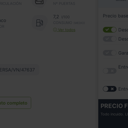
RICULACIÓN
Nº PUERTAS
Precio bas
7,2
l/100
nco
CONSUMO
(MEDIO)
OR
Desc
Ver todos
Des
Gara
Entr
ERSA/VN/47637
Entr
nto completo
PRECIO F
Todo incuido. L