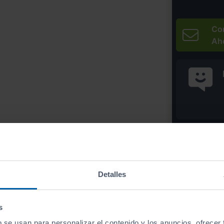
Co
Ah
* Precio válido 
Imprim
Detalles
s
Equipamiento
de este vehículo
b se usan para personalizar el contenido y los anuncios, ofrecer