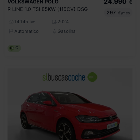
24.990
VOLKSWAGEN
POLO
€
R LINE 1.0 TSI 85KW (115CV) DSG
297
€/mes
14.145
2024
km
Automático
Gasolina
C