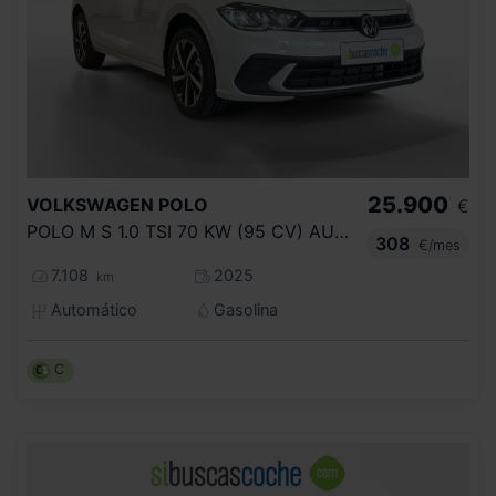
25.900
VOLKSWAGEN
POLO
€
POLO M S 1.0 TSI 70 KW (95 CV) AUTOM TICO DSG 7 VEL.
308
€/mes
7.108
2025
km
Automático
Gasolina
C