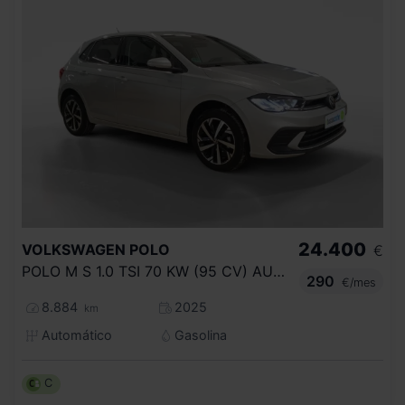
24.400
VOLKSWAGEN
POLO
€
POLO M S 1.0 TSI 70 KW (95 CV) AUTOM TICO DSG 7 VEL.
290
€/mes
8.884
2025
km
Automático
Gasolina
C