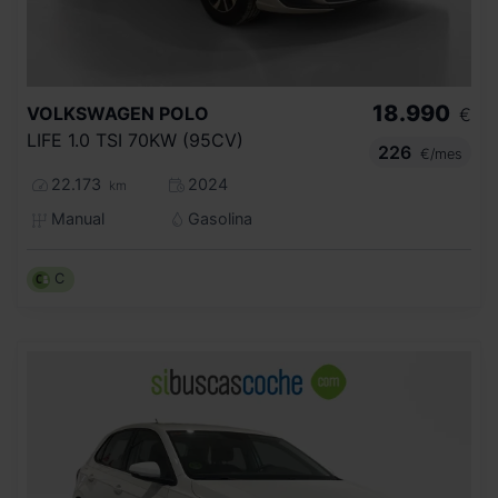
18.990
VOLKSWAGEN
POLO
€
LIFE 1.0 TSI 70KW (95CV)
226
€/mes
22.173
2024
km
Manual
Gasolina
C