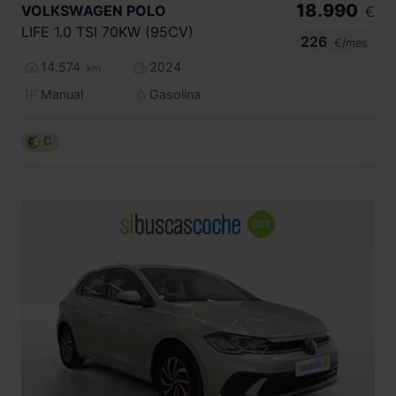
18.990
VOLKSWAGEN
POLO
€
LIFE 1.0 TSI 70KW (95CV)
226
€/mes
14.574
2024
km
Manual
Gasolina
C