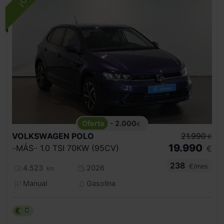
- 2.000
€
VOLKSWAGEN
POLO
21.990
€
19.990
··MÁS·· 1.0 TSI 70KW (95CV)
€
238
€/mes
4.523
2026
km
Manual
Gasolina
C