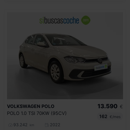
13.590
VOLKSWAGEN
POLO
€
POLO 1.0 TSI 70KW (95CV)
162
€/mes
93.242
2022
km