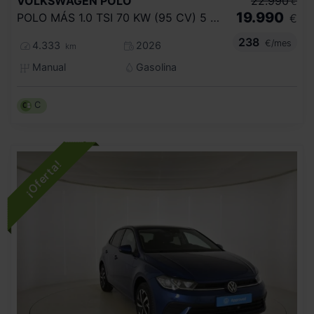
VOLKSWAGEN
POLO
22.990
€
19.990
POLO MÁS 1.0 TSI 70 KW (95 CV) 5 VEL.
€
238
€/mes
4.333
2026
km
Manual
Gasolina
C