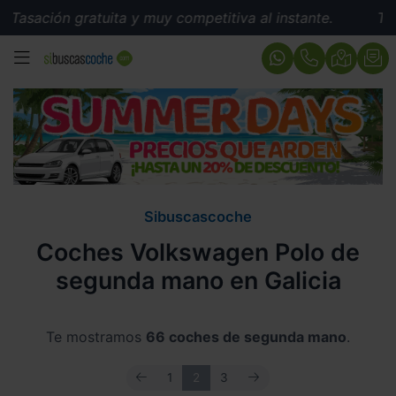
 gratuita y muy competitiva al instante.
Tasación grat
MENÚ
Sibuscascoche
Coches Volkswagen Polo de
segunda mano en Galicia
Te mostramos
66 coches de segunda mano
.
ANTERIOR
SIGUIENTE
1
2
3