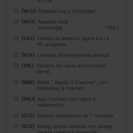
R-Line
[WLD]
Paquete Luz y Visibilidad
[W47]
Paquete Hola
Tecnología
760
€
[V42]
Llantas de aleación ligera 6,5J x
16”, pulgadas
[NZ4]
Llamada de emergencia privada
[1PE]
Tornillos de rueda antirrobo(sin
cierre)
[RBB]
Radio ”, Ready 2 Discover”, con ”,
Streaming & Internet”,
[9WJ]
App-Connect con cable e
inalámbrico
[G1C]
Cambio automático de 7 marchas
[6C2]
Airbag lateral delante, con airbag
para la cabeza y airbag de