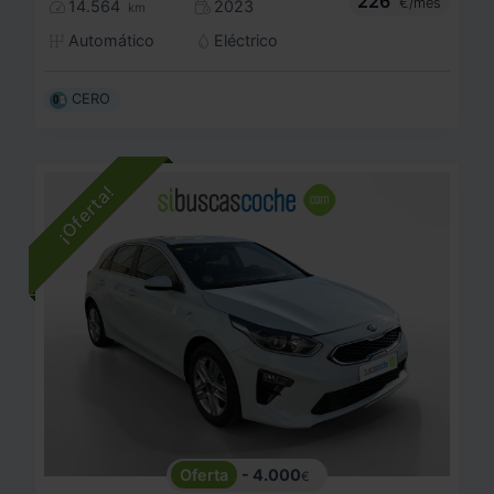
226
€/mes
14.564
2023
km
Automático
Eléctrico
CERO
- 4.000
€