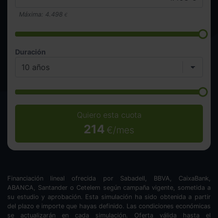
Máxima:
4.498
€
Duración
Quiero esta cuota
214
€/mes
Financiación lineal ofrecida por Sabadell, BBVA, CaixaBank,
ABANCA, Santander o Cetelem según campaña vigente, sometida a
su estudio y aprobación. Esta simulación ha sido obtenida a partir
del plazo e importe que hayas definido. Las condiciones económicas
se actualizarán en cada simulación. Oferta válida hasta el