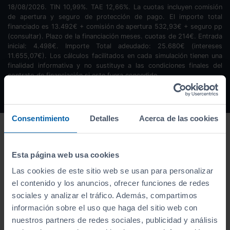
18/08/2026. TIN
10,99
%. TAE
12,66
%. La cuotas incluyen comisión
de apertura y seguro de protección de pago. El importe total
financiado es
13.492
€ + comisión de apertura
532,93
€ + seguro pp
(consultar). Plazo de la financiación
meses.
cuotas de
214
€. Entrada
inicial:
4.498
€. Importe Total adeudado:
25.680
€ (intereses
11.655,07
€). Los cálculos facilitados en cada simulación tienen una
finalidad informativa y no sustituye a las condiciones finales del
contrato de financiación si este fuera concedido.
Consentimiento
Detalles
Acerca de las cookies
Esta página web usa cookies
Las cookies de este sitio web se usan para personalizar
el contenido y los anuncios, ofrecer funciones de redes
sociales y analizar el tráfico. Además, compartimos
información sobre el uso que haga del sitio web con
nuestros partners de redes sociales, publicidad y análisis