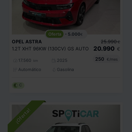
- 5.000
€
OPEL
ASTRA
25.990
€
20.990
1.2T XHT 96KW (130CV) GS AUTO
€
250
€/mes
17.560
2025
km
Automático
Gasolina
C