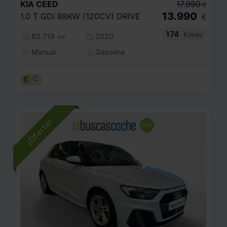
KIA
CEED
17.990
€
13.990
1.0 T GDI 88KW (120CV) DRIVE
€
174
€/mes
62.719
2020
km
Manual
Gasolina
C