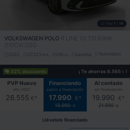
1
14
Foto
/
VOLKSWAGEN
POLO
R LINE 1.0 TSI 81KW
(110CV) DSG
Automático
2022
27.223
110
Gasolina
kms
cv
32%
descuento
¡ Te ahorras 8.565
!
€
PVP Nuevo
Financiando
Al contado
año 2022
sujeto a financiación
sin financiación
26.555
17.990
19.990
€*
€*
€*
19.990
21.990
€
€
Llévatelo financiado