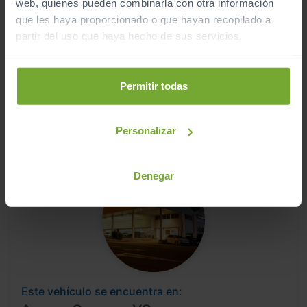
web, quienes pueden combinarla con otra información
que les haya proporcionado o que hayan recopilado a
partir del uso que haya hecho de sus servicios.
Este vehículo se encuentra en:
Apersa Lugo
Permitir todas
Ver localización y horarios
Personalizar
Ver vehículos del concesionario
Denegar
Este vehículo se encuentra en: