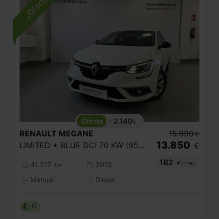
- 2.140
€
RENAULT
MEGANE
15.990
€
13.850
LIMITED + BLUE DCI 70 KW (95CV) SS
€
182
€/mes
41.217
2019
km
Manual
Diésel
C