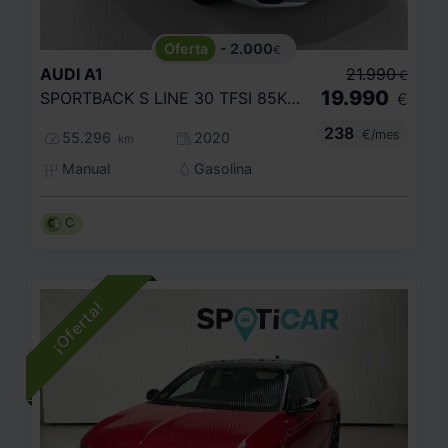
- 2.000
€
AUDI
A1
21.990
€
19.990
SPORTBACK S LINE 30 TFSI 85KW (116CV)
€
238
€/mes
55.296
2020
km
Manual
Gasolina
C