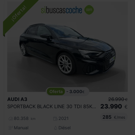
- 3.000
€
AUDI
A3
26.990
€
23.990
SPORTBACK BLACK LINE 30 TDI 85KW (116CV)
€
285
€/mes
80.358
2021
km
Manual
Diésel