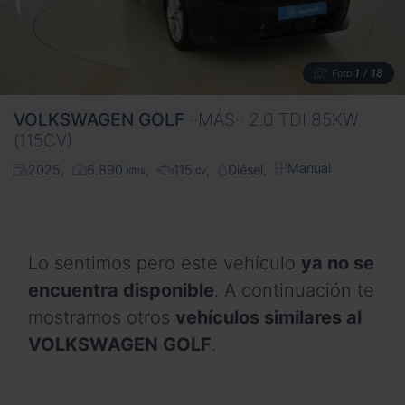
1
18
Foto
/
VOLKSWAGEN
GOLF
··MÁS·· 2.0 TDI 85KW
(115CV)
Manual
2025
6.890
115
Diésel
kms
cv
Lo sentimos pero este vehículo
ya no se
encuentra disponible
. A continuación te
mostramos otros
vehículos similares al
VOLKSWAGEN GOLF
.