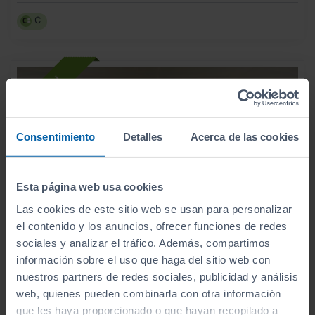
C
Consentimiento
Detalles
Acerca de las cookies
Esta página web usa cookies
Las cookies de este sitio web se usan para personalizar
el contenido y los anuncios, ofrecer funciones de redes
sociales y analizar el tráfico. Además, compartimos
información sobre el uso que haga del sitio web con
nuestros partners de redes sociales, publicidad y análisis
- 2.000
€
web, quienes pueden combinarla con otra información
AUDI
A1
26.990
€
24.990
que les haya proporcionado o que hayan recopilado a
SPORTBACK ADRENALIN BLACK ED 25TFSI 70KW
€