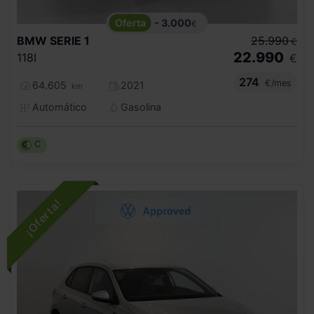
- 3.000
€
BMW
SERIE 1
25.990
€
22.990
118I
€
274
€/mes
64.605
2021
km
Automático
Gasolina
C