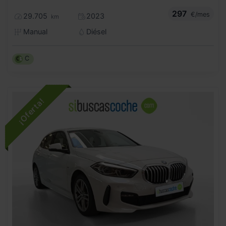
297
€/mes
29.705
2023
km
Manual
Diésel
C