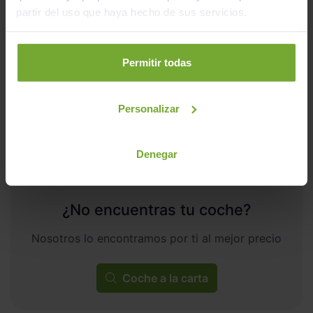
partir del uso que haya hecho de sus servicios.
297
€/mes
20.500
2024
km
Manual
Gasolina
Permitir todas
C
Personalizar
Denegar
¿No encuentras tu coche?
Nosotros lo encontramos por ti al mejor precio
Coche a la carta