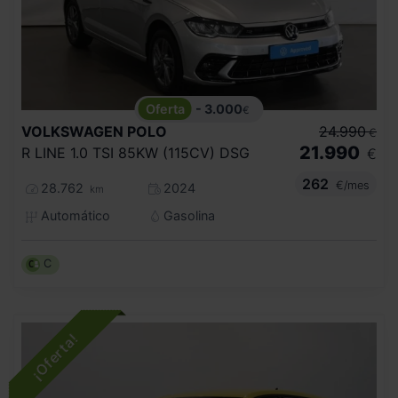
- 3.000
€
VOLKSWAGEN
POLO
24.990
€
21.990
R LINE 1.0 TSI 85KW (115CV) DSG
€
262
€/mes
28.762
2024
km
Automático
Gasolina
C