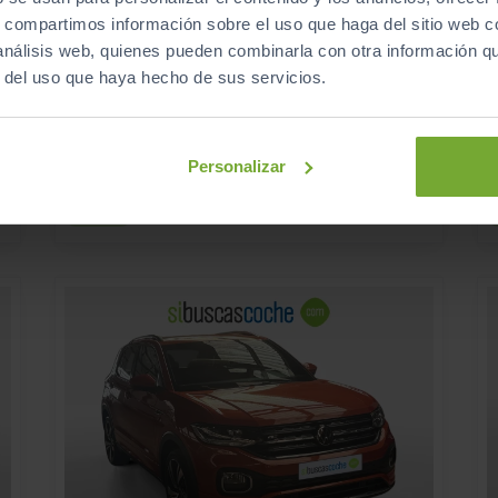
s, compartimos información sobre el uso que haga del sitio web 
21.490
VOLKSWAGEN
GOLF
€
€
 análisis web, quienes pueden combinarla con otra información q
LIFE 1.0 ETSI 81KW (110CV) DSG
r del uso que haya hecho de sus servicios.
256
s
€/mes
108.469
2022
km
Automático
Gasolina
Personalizar
ECO