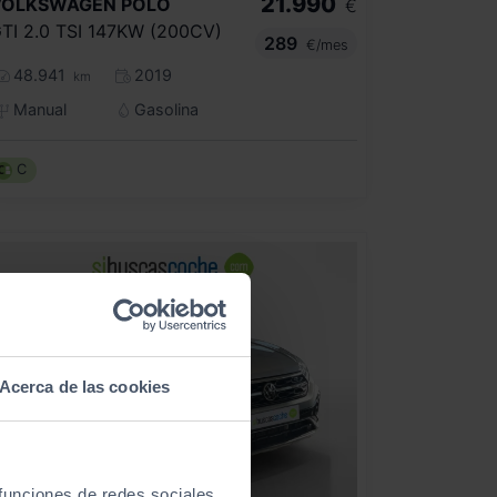
21.990
VOLKSWAGEN
POLO
€
TI 2.0 TSI 147KW (200CV)
289
€/mes
48.941
2019
km
Manual
Gasolina
C
Acerca de las cookies
 funciones de redes sociales