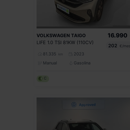
16.990
VOLKSWAGEN
TAIGO
LIFE 1.0 TSI 81KW (110CV)
202
€/me
81.335
2023
km
Manual
Gasolina
C