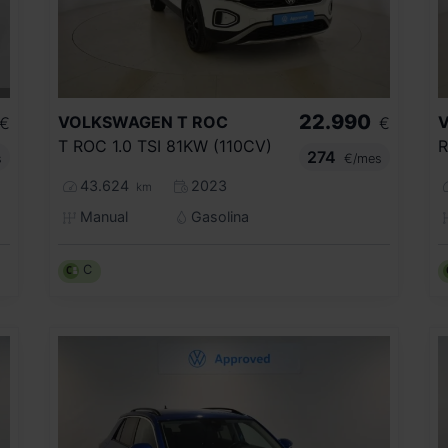
22.990
VOLKSWAGEN
T ROC
€
€
T ROC 1.0 TSI 81KW (110CV)
274
s
€/mes
43.624
2023
km
Manual
Gasolina
C