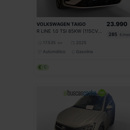
23.990
VOLKSWAGEN
TAIGO
R LINE 1.0 TSI 85KW (115CV) DSG
285
€/me
17.535
2025
km
Automático
Gasolina
C