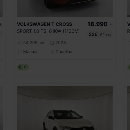
18.990
VOLKSWAGEN
T CROSS
€
€
SPORT 1.0 TSI 81KW (110CV)
226
s
€/mes
54.299
2023
km
Manual
Gasolina
C