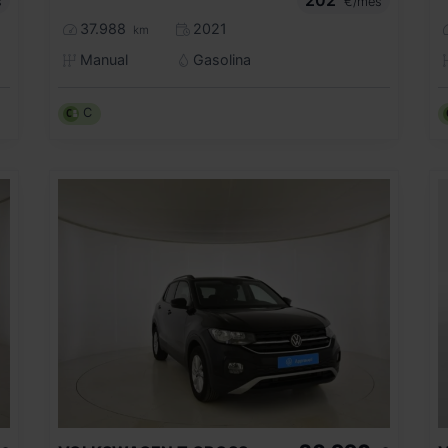
s
€/mes
37.988
2021
km
Manual
Gasolina
C