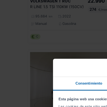
22.990
VOLKSWAGEN
T ROC
R LINE 1.5 TSI 110KW (150CV)
274
€/me
95.684
2022
km
Manual
Gasolina
C
Consentimiento
Esta página web usa cookie
Las cookies de este sitio we