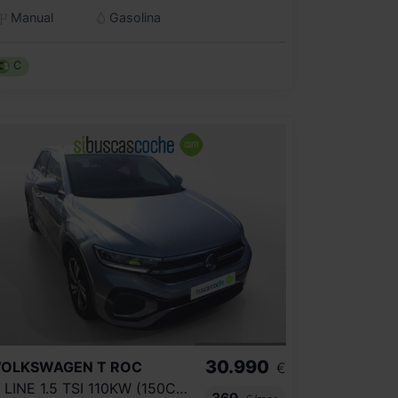
Manual
Gasolina
C
30.990
VOLKSWAGEN
T ROC
€
R LINE 1.5 TSI 110KW (150CV) DSG
369