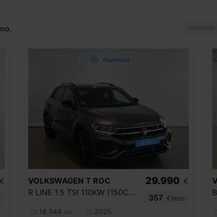
ano
.
PRIMERA
29.990
VOLKSWAGEN
T ROC
€
€
R LINE 1.5 TSI 110KW (150CV) DSG
B
357
s
€/mes
18.344
2025
km