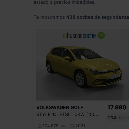
estado a precios imbatibles.
Te mostramos
438 coches de segunda m
17.990
VOLKSWAGEN
GOLF
STYLE 1.5 ETSI 110KW (150CV) DSG
214
€/me
104.678
2021
km