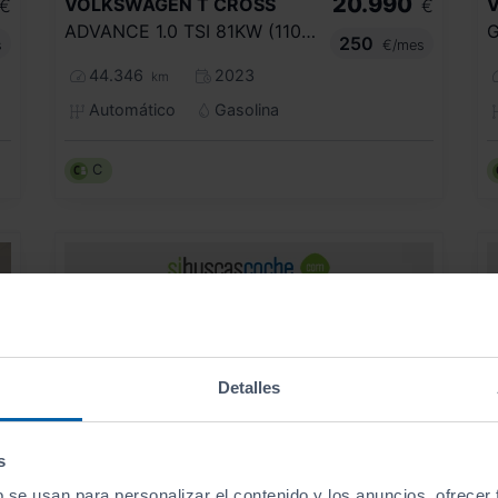
20.990
VOLKSWAGEN
T CROSS
€
€
ADVANCE 1.0 TSI 81KW (110CV) DSG
G
250
s
€/mes
44.346
2023
km
Automático
Gasolina
C
Detalles
s
b se usan para personalizar el contenido y los anuncios, ofrecer