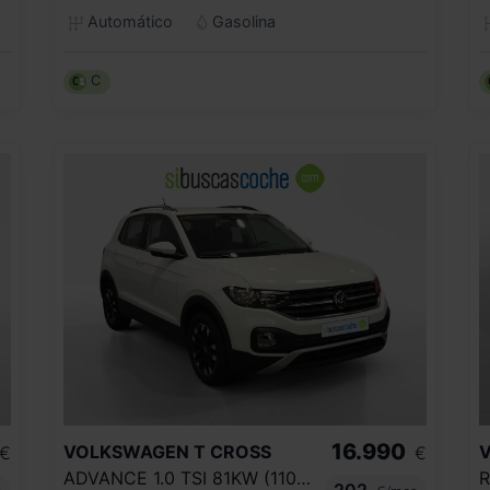
Automático
Gasolina
C
16.990
VOLKSWAGEN
T CROSS
€
€
ADVANCE 1.0 TSI 81KW (110CV)
202