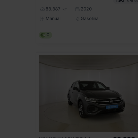
€/me
88.887
2020
km
Manual
Gasolina
C