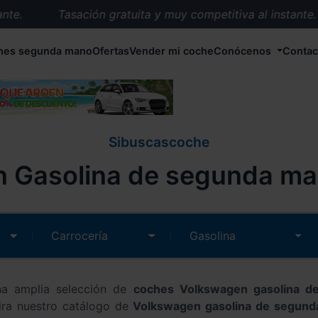
Tasación gratuita y muy competitiva al instante.
Entrega en 72 horas en cualquier punto de España.
hes segunda mano
Ofertas
Vender mi coche
Conócenos
Contac
Más de 1.000 coches en stock.
Más de 5.000 conductores satisfechos.
Buscamos el coche que tu quieras.
Nos ocupamos de todos los trámites.
Sibuscascoche
Recogemos tu coche en cualquier parte de España.
 Gasolina de segunda ma
Compramos tu coche. Pago inmediato.
Tasación gratuita y muy competitiva al instante.
a amplia selección de
coches Volkswagen gasolina de
Mira nuestro catálogo de
Volkswagen gasolina de segun