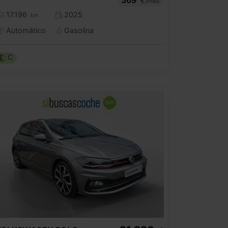
€/mes
17.196
2025
km
Automático
Gasolina
C