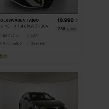
19.990
VOLKSWAGEN
TAIGO
€
R LINE 1.0 TSI 81KW (110CV) DSG
238
€/mes
88.047
2022
km
Automático
Gasolina
C