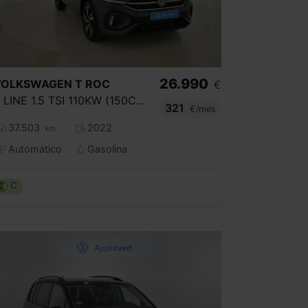
26.990
VOLKSWAGEN
T ROC
€
R LINE 1.5 TSI 110KW (150CV) DSG
321
€/mes
37.503
2022
km
Automático
Gasolina
C