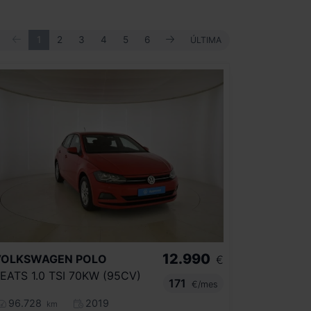
ANTERIOR
SIGUIENTE
PRIMERA
1
2
3
4
5
6
ÚLTIMA
ÚLTIMA
12.990
VOLKSWAGEN
POLO
€
EATS 1.0 TSI 70KW (95CV)
171
€/mes
96.728
2019
km