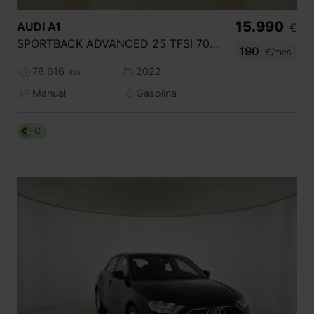
15.990
AUDI
A1
€
SPORTBACK ADVANCED 25 TFSI 70KW (95CV)
190
€/mes
78.616
2022
km
Manual
Gasolina
C