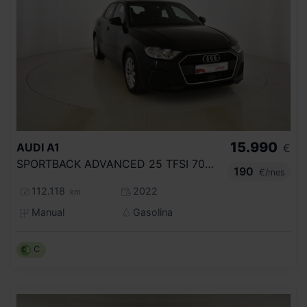
15.990
AUDI
A1
€
SPORTBACK ADVANCED 25 TFSI 70KW (95CV)
190
€/mes
112.118
2022
km
Manual
Gasolina
C