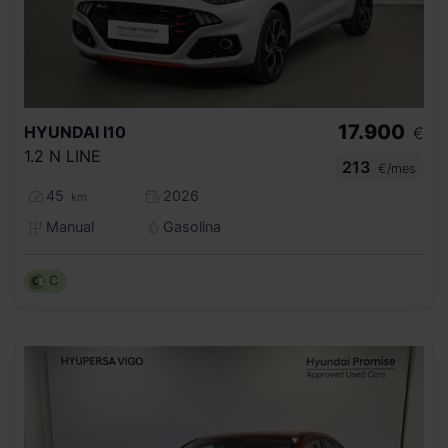
17.900
HYUNDAI
I10
€
1.2 N LINE
213
€/mes
45
2026
km
Manual
Gasolina
C