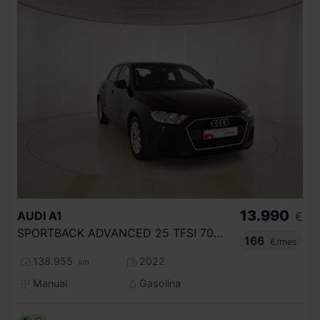
13.990
AUDI
A1
€
SPORTBACK ADVANCED 25 TFSI 70KW (95CV)
166
€/mes
138.955
2022
km
Manual
Gasolina