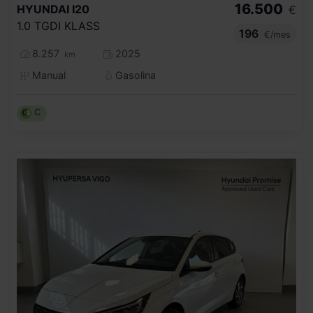
16.500
HYUNDAI
I20
€
1.0 TGDI KLASS
196
€/mes
8.257
2025
km
Manual
Gasolina
C