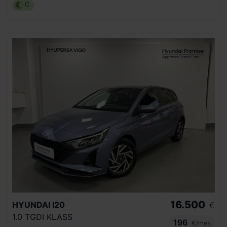
C
16.500
HYUNDAI
I20
€
1.0 TGDI KLASS
196
€/mes