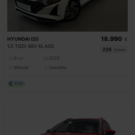
18.990
HYUNDAI
I20
€
1.0 TGDI 48V KLASS
226
€/mes
0
2025
km
Manual
Gasolina
ECO