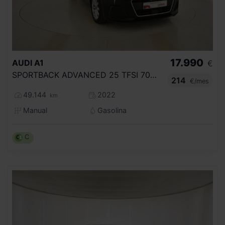
17.990
AUDI
A1
€
SPORTBACK ADVANCED 25 TFSI 70KW (95CV)
214
€/mes
49.144
2022
km
Manual
Gasolina
C