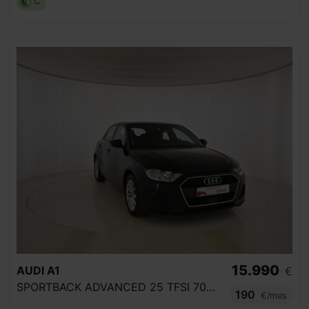
C
15.990
AUDI
A1
€
SPORTBACK ADVANCED 25 TFSI 70KW (95CV)
190
€/mes