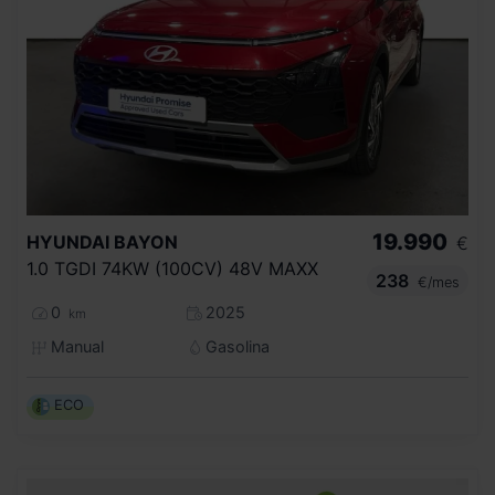
19.990
HYUNDAI
BAYON
€
1.0 TGDI 74KW (100CV) 48V MAXX
238
€/mes
0
2025
km
Manual
Gasolina
ECO