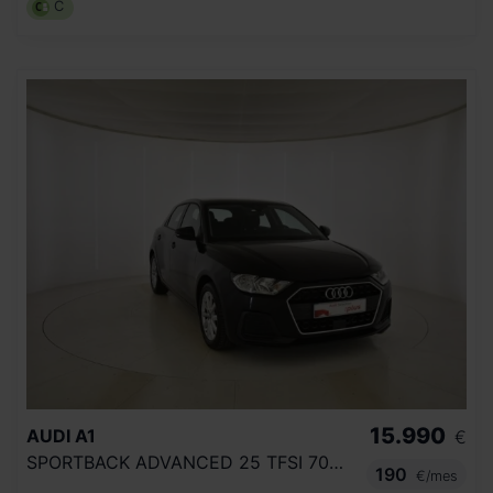
C
15.990
AUDI
A1
€
SPORTBACK ADVANCED 25 TFSI 70KW (95CV)
190
€/mes