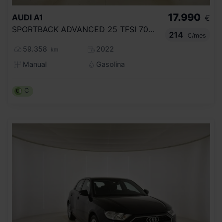
17.990
AUDI
A1
€
SPORTBACK ADVANCED 25 TFSI 70KW (95CV)
214
€/mes
59.358
2022
km
Manual
Gasolina
C