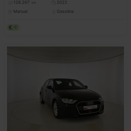
128.267
2022
km
Manual
Gasolina
C