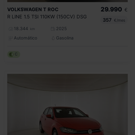
29.990
VOLKSWAGEN
T ROC
€
R LINE 1.5 TSI 110KW (150CV) DSG
357
€/mes
18.344
2025
km
Automático
Gasolina
C