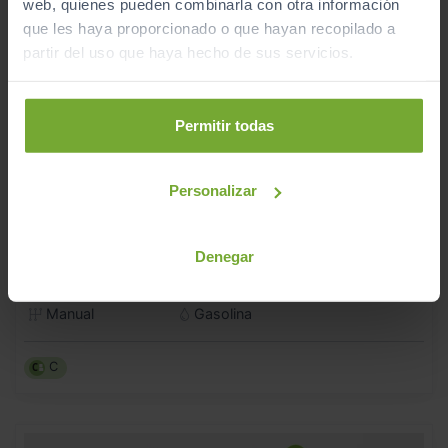
web, quienes pueden combinarla con otra información
que les haya proporcionado o que hayan recopilado a
partir del uso que haya hecho de sus servicios.
Permitir todas
Personalizar
17.990
AUDI
A1
€
SPORTBACK ADRENALIN 30 TFSI 81KW (110CV)
214
Denegar
€/mes
116.355
2022
km
Manual
Gasolina
C