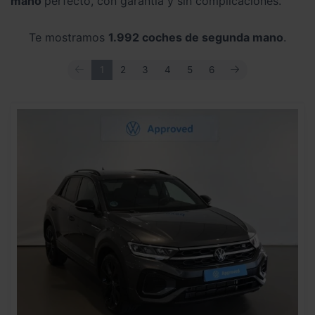
mano
perfecto, con garantía y sin complicaciones.
Te mostramos
1.992 coches de segunda mano
.
ANTERIOR
SIGUIENTE
1
2
3
4
5
6