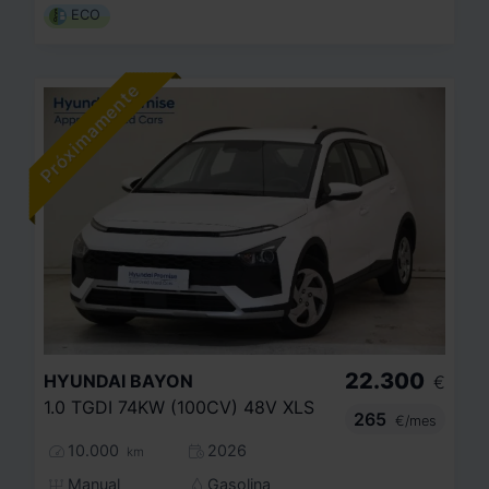
ECO
22.300
HYUNDAI
BAYON
€
1.0 TGDI 74KW (100CV) 48V XLS
265
€/mes
10.000
2026
km
Manual
Gasolina