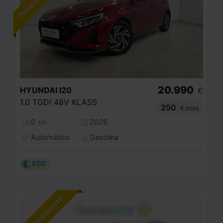
20.990
HYUNDAI
I20
€
1.0 TGDI 48V KLASS
250
€/mes
0
2026
km
Automático
Gasolina
ECO