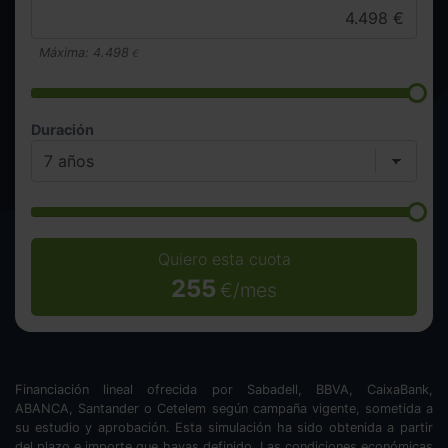
Máxima:
4.498
€
Duración
Quiero esta cuota
255
€/mes
Financiación lineal ofrecida por Sabadell, BBVA, CaixaBank,
ABANCA, Santander o Cetelem según campaña vigente, sometida a
su estudio y aprobación. Esta simulación ha sido obtenida a partir
del plazo e importe que hayas definido. Las condiciones económicas