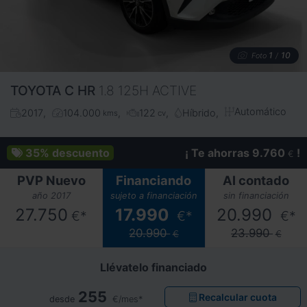
1
10
Foto
/
TOYOTA
C HR
1.8 125H ACTIVE
Automático
2017
104.000
122
Híbrido
kms
cv
35%
descuento
¡ Te ahorras 9.760
!
€
PVP Nuevo
Financiando
Al contado
año 2017
sujeto a financiación
sin financiación
27.750
17.990
20.990
€*
€*
€*
20.990
23.990
€
€
Llévatelo financiado
255
Recalcular cuota
desde
€/mes*