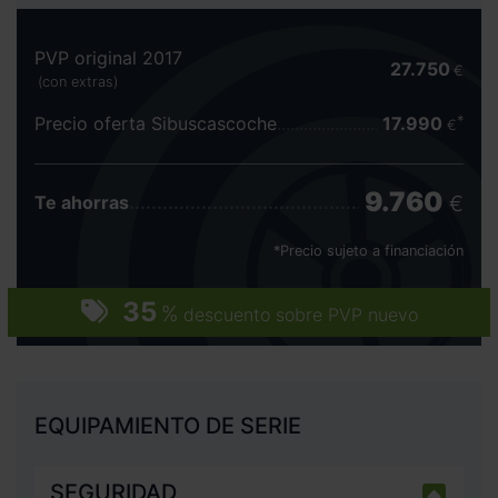
PVP original 2017
27.750
€
(con extras)
Precio oferta Sibuscascoche
17.990
€
9.760
€
Te ahorras
*Precio sujeto a financiación
35
%
descuento sobre PVP nuevo
EQUIPAMIENTO DE SERIE
SEGURIDAD