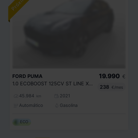
19.990
FORD
PUMA
€
1.0 ECOBOOST 125CV ST LINE X MHEV
238
€/mes
45.984
2021
km
Automático
Gasolina
ECO