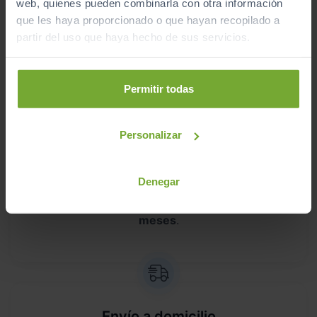
web, quienes pueden combinarla con otra información
que les haya proporcionado o que hayan recopilado a
Kilometraje garantizado
partir del uso que haya hecho de sus servicios.
Somos transparentes. Compra tu coche con
certificado de kilómetros
reales.
Permitir todas
Personalizar
Garantía de 12 meses
Denegar
Este vehículo dispone de una garantía de
12
meses
.
Envío a domicilio