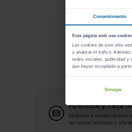
Consentimiento
Esta página web usa cookie
Las cookies de este sitio we
¿A qué esperas para un
y analizar el tráfico. Ademá
redes sociales, publicidad y
que hayan recopilado a parti
Denegar
Apúntate y caza la
Apúntate a nuestro boletín y
las nuevas entradas y oferta