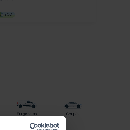
ECO
Furgonetas
Coupés