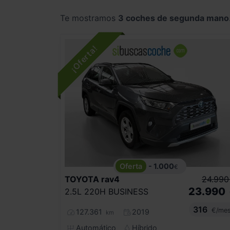
Te mostramos
3 coches de segunda mano
- 1.000
€
TOYOTA
rav4
24.990
23.990
2.5L 220H BUSINESS
316
€/me
127.361
2019
km
Automático
Híbrido