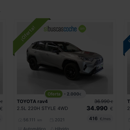
.
- 2.000
€
TOYOTA
rav4
36.990
€
€
34.990
2.5L 220H STYLE 4WD
2
€
€
416
s
€/mes
56.111
2021
km
Automático
Híbrido