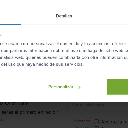
Descapotables
Eléctrico
automático
Detalles
s
b se usan para personalizar el contenido y los anuncios, ofrecer
irte al club de Sibuscascoche?
¡Ya somos más de 6.000 co
s, compartimos información sobre el uso que haga del sitio web 
 análisis web, quienes pueden combinarla con otra información q
r del uso que haya hecho de sus servicios.
Inicio
Coches de Segunda Mano
Toyota
Rav
Personalizar
Correo electrónico
s ofertas
 serás el primero en recibir
s.
Acepto la
po