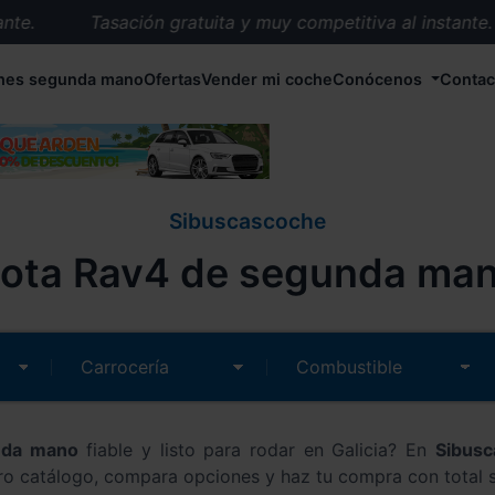
e.
Tasación gratuita y muy competitiva al instante.
Entrega en 72 horas en cualquier punto de España.
hes segunda mano
Ofertas
Vender mi coche
Conócenos
Contac
Más de 1.000 coches en stock.
Más de 5.000 conductores satisfechos.
Buscamos el coche que tu quieras.
Nos ocupamos de todos los trámites.
Sibuscascoche
Recogemos tu coche en cualquier parte de España.
ota Rav4 de segunda mano
Compramos tu coche. Pago inmediato.
Tasación gratuita y muy competitiva al instante.
nda mano
fiable y listo para rodar en Galicia? En
Sibus
ro catálogo, compara opciones y haz tu compra con total 