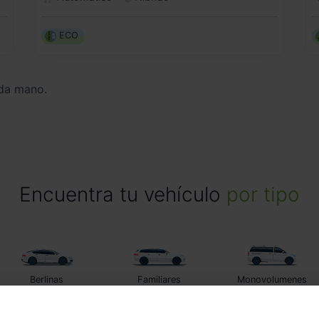
ECO
da mano.
Encuentra tu vehículo
por tipo
Berlinas
Familiares
Monovolumenes