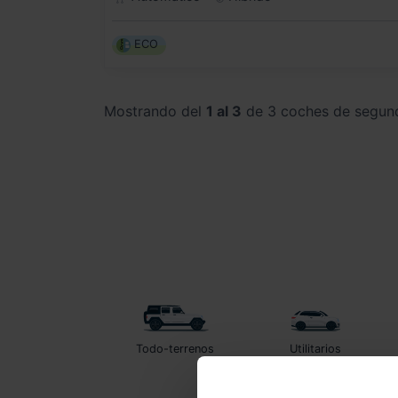
ECO
Mostrando del
1 al 3
de 3 coches de segun
Todo-terrenos
Utilitarios