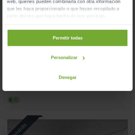
web, quienes pueden combinarla con otra información
que les haya proporcionado o que hayan recopilado a
partir del uso que haya hecho de sus servicios.
Permitir todas
BMW
X2
Personalizar
SDRIVE18I
2020
Automático
Denegar
Gasolina
C