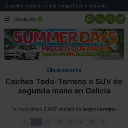
ón gratuita y muy competitiva al instante.
Tasación g
MENÚ
Sibuscascoche
Coches Todo-Terreno o SUV de
segunda mano en Galicia
Te mostramos
2.037 coches de segunda mano
.
ANTERIOR
SIGUIENTE
56
57
58
59
60
61