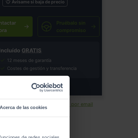
Avísame si baja de precio
ntactar
Pruébalo sin
ora
compromiso
Incluído
GRATIS
12 meses de garantía
Costes de gestión y transferencia
salvo error tipográfico.
ir ficha
Enviar por email
Acerca de las cookies
 funciones de redes sociales