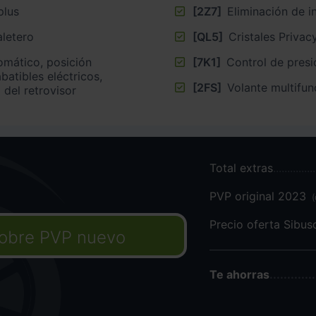
plus
[2Z7]
Eliminación de i
aletero
[QL5]
Cristales Privac
tomático, posición
[7K1]
Control de presi
batibles eléctricos,
[2FS]
Volante multifun
 del retrovisor
Total extras
PVP original 2023
Precio oferta Sibu
obre PVP nuevo
Te ahorras