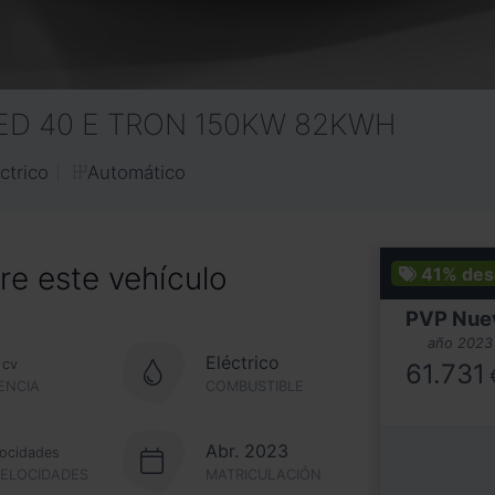
D 40 E TRON 150KW 82KWH
Automático
ctrico
e este vehículo
41%
des
PVP Nue
año 2023
Eléctrico
cv
61.731
ENCIA
COMBUSTIBLE
Abr. 2023
locidades
VELOCIDADES
MATRICULACIÓN