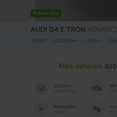
Volver atrás
AUDI
Q4 E TRON
ADVANCE
2023
22.002
150
Elé
kms
cv
Más detalles
sobr
22.002
150
km
KILOMETRAJE
POT
Automático
1
ve
CAMBIO
Nº 