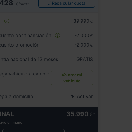
428
Recalcular cuota
€/mes*
e
39.990
€
uento por financiación
-2.000
€
cuento promoción
-2.000
€
ntía nacional de 12 meses
GRATIS
ega vehículo a cambio
Valorar mi
vehículo
ega a domicilio
Activar
INAL
35.990
€
lave en mano.