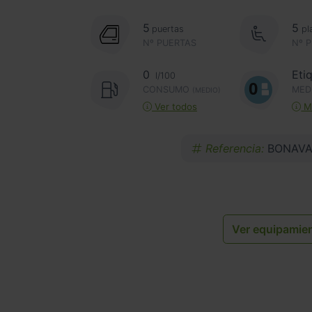
5
5
puertas
pl
Nº PUERTAS
Nº 
0
Eti
l/100
CONSUMO
MED
(MEDIO)
Ver todos
Má
Referencia:
BONAVA
Ver equipamie