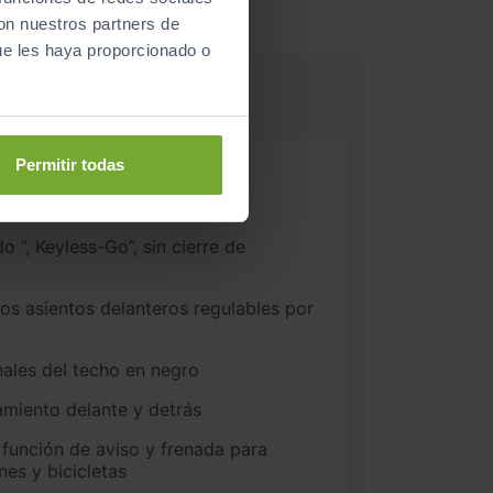
con nuestros partners de
ue les haya proporcionado o
Permitir todas
ectrónico
 a bordo
eyless-Go”, sin cierre de
los asientos delanteros regulables por
nales del techo en negro
miento delante y detrás
 función de aviso y frenada para
nes y bicicletas