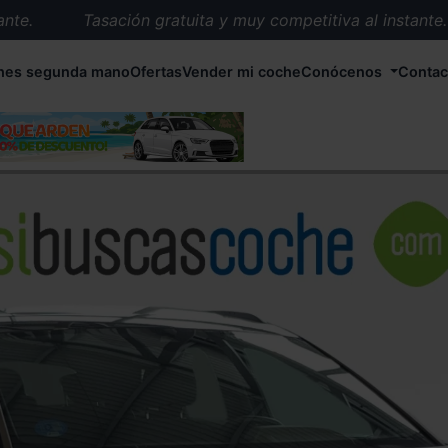
.
Tasación gratuita y muy competitiva al instante.
Entrega en 72 horas en cualquier punto de España.
hes segunda mano
Ofertas
Vender mi coche
Conócenos
Contac
Más de 1.000 coches en stock.
Más de 5.000 conductores satisfechos.
Buscamos el coche que tu quieras.
Nos ocupamos de todos los trámites.
Recogemos tu coche en cualquier parte de España.
Compramos tu coche. Pago inmediato.
Tasación gratuita y muy competitiva al instante.