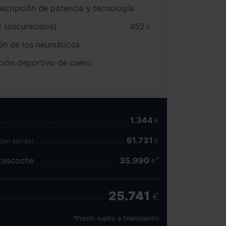
nscripción de potencia y tecnología
y (oscurecidos)
452
€
ón de los neumáticos
ción deportivo de cuero
1.344
€
61.731
(con extras)
€
scascoche
35.990
€
25.741
€
*Precio sujeto a financiación