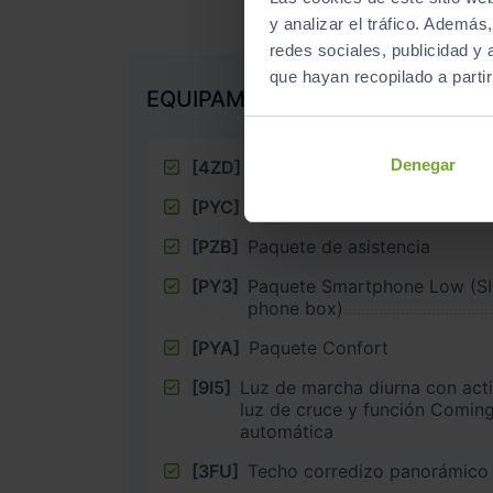
y analizar el tráfico. Ademá
redes sociales, publicidad y
que hayan recopilado a parti
EQUIPAMIENTO EXTRA
Denegar
[4ZD]
Paquete óptica negro
[PYC]
Paquete de climatización
[PZB]
Paquete de asistencia
[PY3]
Paquete Smartphone Low (SI
phone box)
[PYA]
Paquete Confort
[9I5]
Luz de marcha diurna con acti
luz de cruce y función Comi
automática
[3FU]
Techo corredizo panorámico