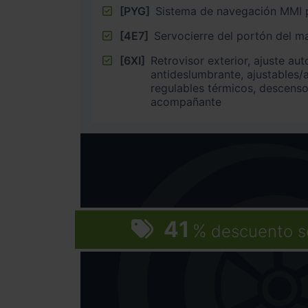
[PYG]
Sistema de navegación MMI 
[4E7]
Servocierre del portón del m
[6XI]
Retrovisor exterior, ajuste au
antideslumbrante, ajustables/a
regulables térmicos, descenso
acompañante
41
%
descuento s