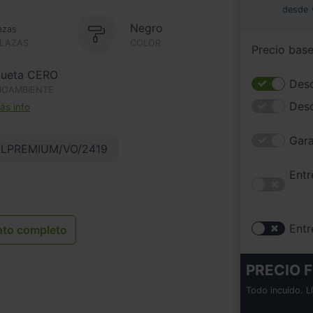
desde
Negro
azas
PLAZAS
COLOR
Precio bas
queta CERO
Desc
IOAMBIENTE
Des
s info
Gara
LPREMIUM/VO/2419
Entr
Entr
nto completo
PRECIO F
Todo incuido. L