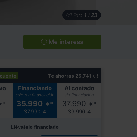
1
23
Foto
/
Me interesa
cuento
¡ Te ahorras 25.741
!
€
vo
Financiando
Al contado
sujeto a financiación
sin financiación
35.990
37.990
€*
€*
€*
37.990
39.990
€
€
Llévatelo financiado