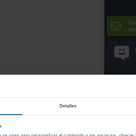
Co
Ah
* Precio válido 
Imprim
Detalles
s
b se usan para personalizar el contenido y los anuncios, ofrecer