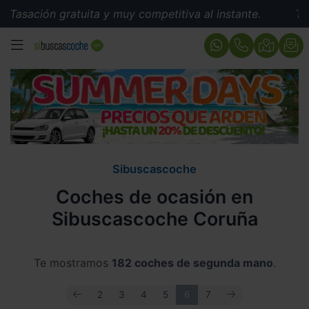
ón gratuita y muy competitiva al instante.
Tasación gr
MENÚ
Sibuscascoche
Coches de ocasión en
Sibuscascoche Coruña
Te mostramos
182 coches de segunda mano
.
ANTERIOR
SIGUIENTE
2
3
4
5
6
7