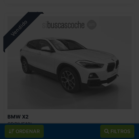
BMW
X2
SDRIVE18I
ORDENAR
FILTROS
2020
Automático