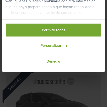
web, quienes pueden combinarla con otra información
que les haya proporcionado o que hayan recopilado a
partir del uso que haya hecho de sus servicios.
VOLKSWAGEN
SHARAN
1 MILLION 2.0 TDI 130KW (177CV) DSG
Permitir todas
2020
Automático
Personalizar
Diésel
C
7 plazas
Denegar