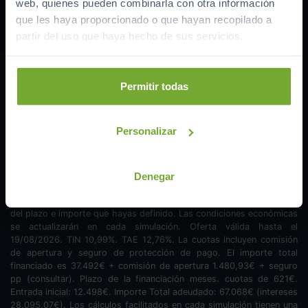
web, quienes pueden combinarla con otra información
que les haya proporcionado o que hayan recopilado a
partir del uso que haya hecho de sus servicios.
Quiero esta cuota
Permitir todas
621
€/mes
Personalizar
Financiación lineal ofrecida por Sabadell, BBVA, CaixaBank,
Denegar
ABANCA, Santander o Cetelem según campaña vigente, sometida a
su estudio y aprobación. Esta simulación ha sido obtenida a partir
del plazo e importe que hayas definido. Las condiciones económicas
se actualizarán en cada simulación. Oferta válida hasta el
19/08/2026. TIN
10,99
%. TAE
12,76
%. La cuotas incluyen comisión
de apertura y seguro de protección de pago. El importe total
financiado es
37.492
€ + comisión de apertura
1.480,93
€ + seguro
pp (consultar). Plazo de la financiación
meses.
cuotas de
621
€.
Entrada inicial:
12.498
€. Importe Total adeudado:
67.068
€ (intereses
28.095,07
€). Los cálculos facilitados en cada simulación tienen una