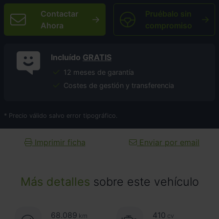
Contactar
Pruébalo sin
Ahora
compromiso
Incluído
GRATIS
12 meses de garantía
Costes de gestión y transferencia
* Precio válido salvo error tipográfico.
Imprimir ficha
Enviar por email
Más detalles
sobre este vehículo
68.089
410
km
cv