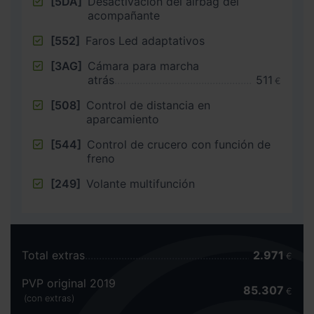
[5DA]
Desactivación del airbag del
acompañante
[552]
Faros Led adaptativos
[3AG]
Cámara para marcha
atrás
511
€
[508]
Control de distancia en
aparcamiento
[544]
Control de crucero con función de
freno
[249]
Volante multifunción
Total extras
2.971
€
PVP original 2019
85.307
€
(con extras)