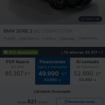
1
13
Foto
/
BMW
SERIE 2
M2 COMPETITION
Automático
2019
68.089
410
Gasolina
kms
cv
41%
descuento
¡ Te ahorras 35.317
!
€
PVP Nuevo
Financiando
Al contado
año 2019
sujeto a financiación
sin financiación
85.307
49.990
52.990
€*
€*
€*
50.990
53.990
€
€
Llévatelo financiado
621
Recalcular cuota
desde
€/mes*