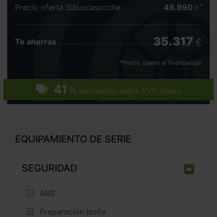
Precio oferta Sibuscascoche
49.990
€
35.317
€
Te ahorras
*Precio sujeto a financiación
41
%
descuento sobre PVP nuevo
EQUIPAMIENTO DE SERIE
SEGURIDAD
ABS
Preparación Isofix