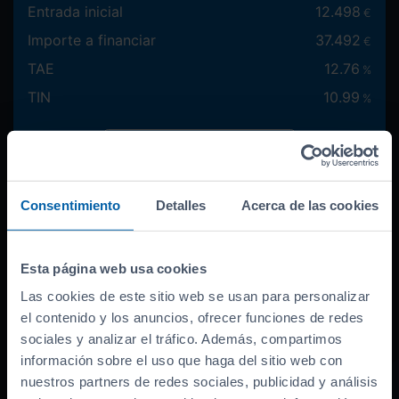
Entrada inicial
12.498
€
Importe a financiar
37.492
€
TAE
12.76
%
TIN
10.99
%
Documentación necesaria
Consentimiento
Detalles
Acerca de las cookies
Cantidad a financiar
37.492
€
Entrada inicial
Esta página web usa cookies
Las cookies de este sitio web se usan para personalizar
el contenido y los anuncios, ofrecer funciones de redes
Máxima:
12.498
€
sociales y analizar el tráfico. Además, compartimos
información sobre el uso que haga del sitio web con
nuestros partners de redes sociales, publicidad y análisis
Duración