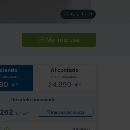
1
11
Foto
/
Me interesa
ciando
Al contado
financiación
sin financiación
990
24.990
€*
€*
Llévatelo financiado
262
Recalcular cuota
€/mes*
e
24.990