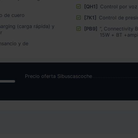
[QH1]
Control por voz
vo de cuero
[7K1]
Control de presi
harging (carga rápida) y
[PB9]
”, Connectivity 
r
15W + BT +ampli
nsancio y de
Precio oferta Sibuscascoche