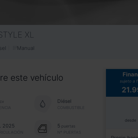
 STYLE XL
Manual
sel
Finan
e este vehículo
sujeto a 
21.
Diésel
cv
ENCIA
COMBUSTIBLE
desde
. 2025
5
puertas
RICULACIÓN
Nº PUERTAS
Precio bas