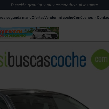
Tasación gratuita y muy competitiva al instante.
Entrega en 72 horas en cualquier punto de España.
hes segunda mano
Ofertas
Vender mi coche
Conócenos
Contac
Más de 1.000 coches en stock.
Más de 5.000 conductores satisfechos.
Buscamos el coche que tu quieras.
Nos ocupamos de todos los trámites.
Recogemos tu coche en cualquier parte de España.
Compramos tu coche. Pago inmediato.
Tasación gratuita y muy competitiva al instante.