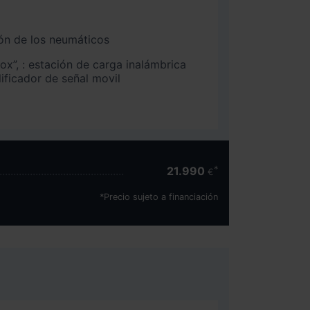
ón de los neumáticos
Box”, : estación de carga inalámbrica
ficador de señal movil
21.990
€
*Precio sujeto a financiación