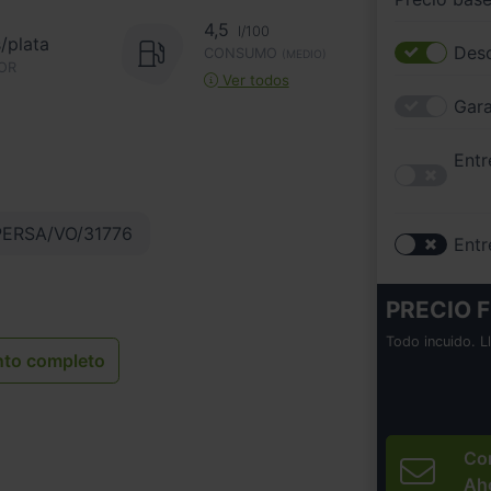
4,5
l/100
s/plata
Desc
CONSUMO
(MEDIO)
OR
Ver todos
Gara
Entr
ERSA/VO/31776
Entr
PRECIO F
Todo incuido. L
nto completo
Co
Ah