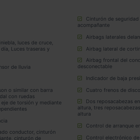
Cinturón de seguridad delantero en asiento conductor y
acompañante
Airbags laterales dela
 día, Luces traseras y
Airbag lateral de corti
Airbag frontal del conductor, airbag frontal del acompañante
desconectable
sor de lluvia
Indicador de baja pres
Cuatro frenos de disco
idal con ruedas
Dos reposacabezas en asientos delanteros ajustables en
 eje de torsión y mediante
altura, tres reposacabezas
ependientes
altura
cia
Control de arranque e
Control electrónico de
ante, cinturón de