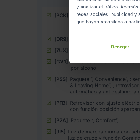
y analizar el tráfico. Ademá
redes sociales, publicidad y
[PCK]
Paquete ”, Vision Plus”, : cá
PLA (asistente de aparcamie
que hayan recopilado a parti
delanteros y traseros)
[QR9]
Reconocimiento de señales d
Denegar
[7UX]
Preparación para sistema de 
[GV1]
Preparación del dispositivo 
por alcohol
[PSS]
Paquete ”, Convenience”, : sen
& Leaving Home”, , retrovisor i
automático y antideslumbram
[PFB]
Retrovisor con ajuste eléctric
con función posición aparca
[P2A]
Paquete ”, Comfort”,
[9I5]
Luz de marcha diurna con acti
luz de cruce y función Comi