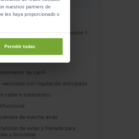
con nuestros partners de
ue les haya proporcionado o
camiento asistido
nment con opciones modulares
ualización de modelos MIB3) versión 1
ión ligera 7J x 16”, pulgadas
Permitir todas
eyless-Go”, sin cierre de
enimiento de carril
 velocidad con regulación anticipada
n cable e inalámbrico
ifuncional
 cámara de marcha atrás
 función de aviso y frenada para
nes y bicicletas