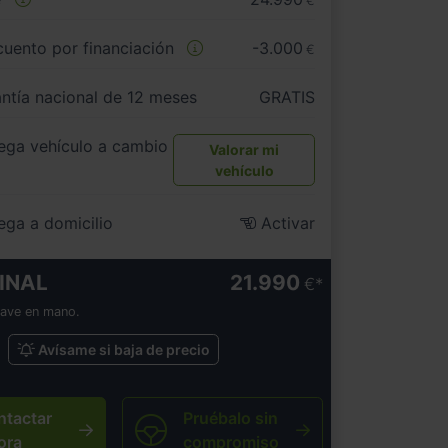
€
uento por financiación
-3.000
€
ntía nacional de 12 meses
GRATIS
ega vehículo a cambio
Valorar mi
vehículo
ega a domicilio
Activar
INAL
21.990
€
lave en mano.
Avísame si baja de precio
ntactar
Pruébalo sin
ora
compromiso