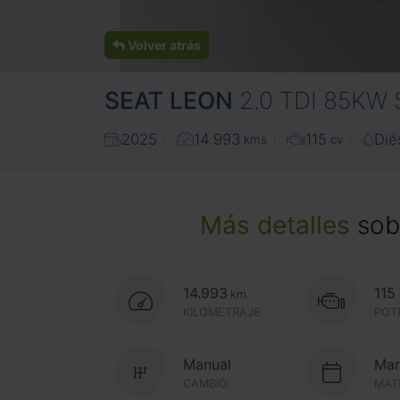
Volver atrás
SEAT
LEON
2.0 TDI 85KW
2025
14.993
115
Dié
kms
cv
Más detalles
sobr
14.993
115
km
KILOMETRAJE
POT
Manual
Mar
CAMBIO
MAT