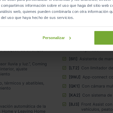
s, compartimos información sobre el uso que haga del sitio web 
 análisis web, quienes pueden combinarla con otra información q
mara de marcha atrás +
[7X5]
Sistema de apar
nto incluye sensores
r del uso que haya hecho de sus servicios.
[8DF]
Sistema Infotai
escalables (act
e trafico
[C2F]
Llantas de aleac
Personalizar
navegación (Baseline)
[4I7]
Cierre centralizado ”, K
de bloqueo de arranque
seguridad
[6I1]
Asistente de mant
sor lluvia y luz.”, Coming
[LT2]
Con limitador de
nterior, ajuste
iento
[9WJ]
App-connect co
o, térmicos y abatibles,
[QK1]
Con cámara mult
miento
[KA2]
Con sistema de
[8J3]
Front Assist con
vación automática de la
vehículos, peato
ng Home y Leaving Home