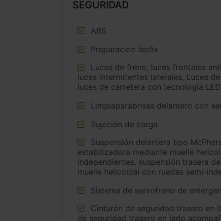
SEGURIDAD
ABS
Preparación Isofix
Luces de freno, luces frontales antiniebla, luces de cruce,
luces intermitentes laterales, Luces de
luces de carretera con tecnología LED
Limpiaparabrisas delantero con sen
Sujeción de carga
Suspensión delantera tipo McPherson o similar con barra
estabilizadora mediante muelle helico
independientes, suspensión trasera de
muelle helicoidal con ruedas semi-ind
Sistema de servofreno de emergen
Cinturón de seguridad trasero en lado conductor, cinturón
de seguridad trasero en lado acompañ