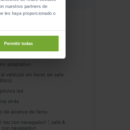
con nuestros partners de
ue les haya proporcionado o
yo LTE
as de 16”, pulgadas
arcamiento
Permitir todas
x para sistema de navegación
ero adaptativo
al vehículo sin llave) sin safe
ático)
 pilotos led
ha atrás
o de alcance de faros
&
1 (no eu con navegador)