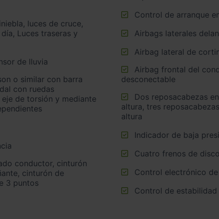
Control de arranque e
 día, Luces traseras y
Airbags laterales dela
Airbag lateral de corti
sor de lluvia
Airbag frontal del conductor, airbag frontal del acompañante
desconectable
idal con ruedas
Dos reposacabezas en asientos delanteros ajustables en
 eje de torsión y mediante
altura, tres reposacabezas
ependientes
altura
Indicador de baja pres
cia
Cuatro frenos de disco
Control electrónico de
ante, cinturón de
de 3 puntos
Control de estabilidad