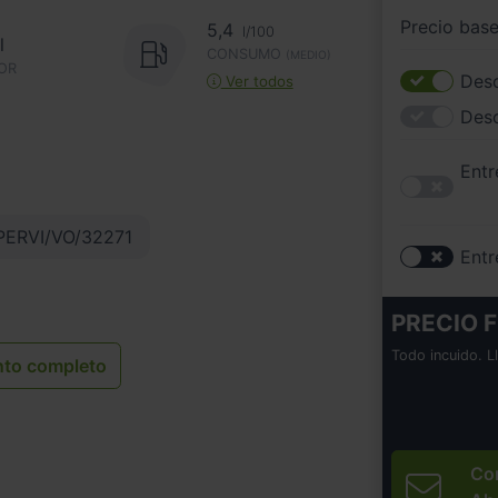
Precio bas
5,4
l/100
l
CONSUMO
(MEDIO)
OR
Desc
Ver todos
Des
Entr
ERVI/VO/32271
Entr
PRECIO F
Todo incuido. L
nto completo
Co