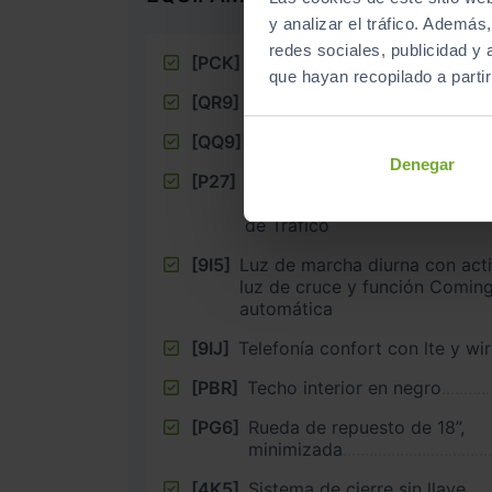
y analizar el tráfico. Ademá
redes sociales, publicidad y
[PCK]
Paquete Vision Plus
que hayan recopilado a parti
[QR9]
Reconocimiento de señales d
[QQ9]
Paquete de luces ambiente p
Denegar
[P27]
Pack Conducción Semi-Autón
Caravana y Emergencias e Ide
de Tráfico
[9I5]
Luz de marcha diurna con acti
luz de cruce y función Comi
automática
[9IJ]
Telefonía confort con lte y wi
[PBR]
Techo interior en negro
[PG6]
Rueda de repuesto de 18”,
minimizada
[4K5]
Sistema de cierre sin llave