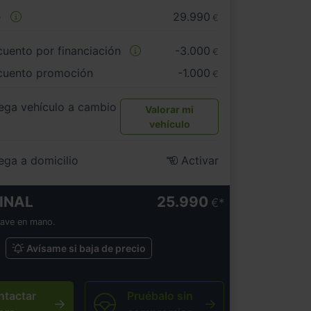
e
29.990
€
uento por financiación
-3.000
€
cuento promoción
-1.000
€
ega vehículo a cambio
Valorar mi
vehículo
ega a domicilio
Activar
INAL
25.990
€
lave en mano.
Avísame si baja de precio
ntactar
Pruébalo sin