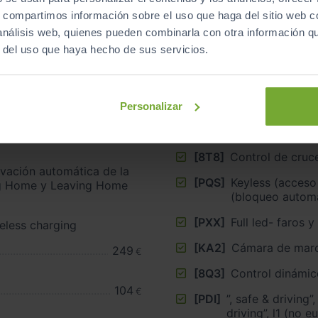
s, compartimos información sobre el uso que haga del sitio web 
 análisis web, quienes pueden combinarla con otra información q
[GB1]
Sistema de apo
r del uso que haya hecho de sus servicios.
e tráfico
[1S1]
Llant
lus
[79H]
Asistente de ap
Personalizar
oma con Asistente en
[PB2]
Connectivity bo
ntificador de Señales
standard
[8T8]
Control de cruc
vación automática de la
[PQS]
Keyless (acceso 
ng Home y Leaving Home
(bloqueo autom
[PXX]
Full led- faros y
reless charging
[KA2]
Cámara de marc
249
€
[8Q3]
Control dinámic
104
€
[PDI]
”, safe & driving”, l (eu con navegador) ”, safe 
driving”, l