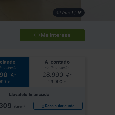
1
16
Foto
/
Me interesa
ciando
Al contado
financiación
sin financiación
990
28.990
€*
€*
990
29.990
€
€
Llévatelo financiado
309
Recalcular cuota
€/mes*