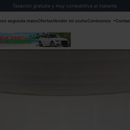
Tasación gratuita y muy competitiva al instante.
Entrega en 72 horas en cualquier punto de España.
hes segunda mano
Ofertas
Vender mi coche
Conócenos
Contac
Más de 1.000 coches en stock.
Más de 5.000 conductores satisfechos.
Buscamos el coche que tu quieras.
Nos ocupamos de todos los trámites.
Recogemos tu coche en cualquier parte de España.
Compramos tu coche. Pago inmediato.
Tasación gratuita y muy competitiva al instante.