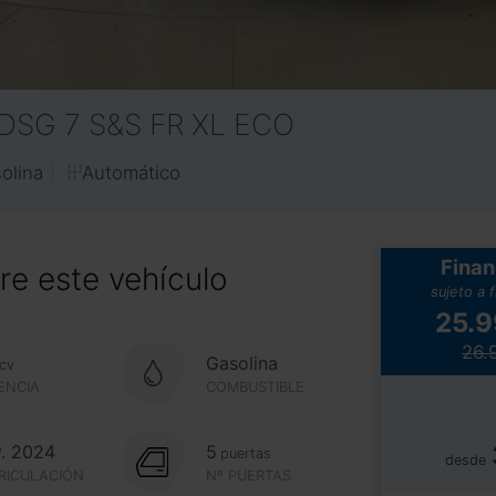
 DSG 7 S&S FR XL ECO
Automático
olina
Finan
e este vehículo
sujeto a 
25.
26.
Gasolina
cv
ENCIA
COMBUSTIBLE
. 2024
5
puertas
desde
RICULACIÓN
Nº PUERTAS