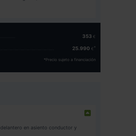
353
€
25.990
€
*Precio sujeto a financiación