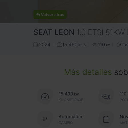
Volver atrás
SEAT
LEON
1.0 ETSI 81KW
2024
15.490
110
Gas
kms
cv
Más detalles
sobr
15.490
110
km
KILOMETRAJE
POT
Automático
Nov
CAMBIO
MAT