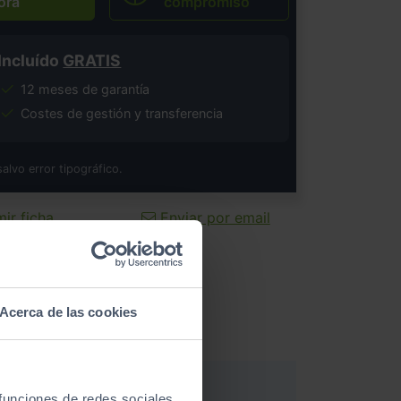
ora
compromiso
Incluído
GRATIS
12 meses de garantía
Costes de gestión y transferencia
salvo error tipográfico.
ir ficha
Enviar por email
Acerca de las cookies
 funciones de redes sociales