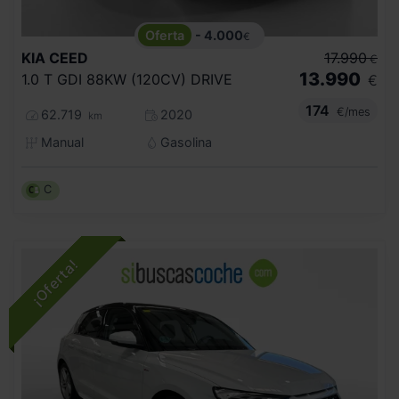
- 4.000
€
KIA
CEED
17.990
€
13.990
1.0 T GDI 88KW (120CV) DRIVE
€
174
€/mes
62.719
2020
km
Manual
Gasolina
C