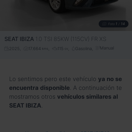
1
14
Foto
/
SEAT
IBIZA
1.0 TSI 85KW (115CV) FR XS
Manual
2025
17.664
115
Gasolina
kms
cv
Lo sentimos pero este vehículo
ya no se
encuentra disponible
. A continuación te
mostramos otros
vehículos similares al
SEAT IBIZA
.