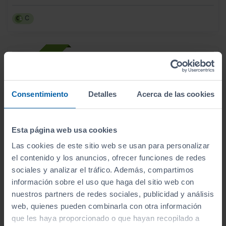
C
Consentimiento
Detalles
Acerca de las cookies
Esta página web usa cookies
Las cookies de este sitio web se usan para personalizar
el contenido y los anuncios, ofrecer funciones de redes
sociales y analizar el tráfico. Además, compartimos
información sobre el uso que haga del sitio web con
nuestros partners de redes sociales, publicidad y análisis
- 2.140
€
web, quienes pueden combinarla con otra información
RENAULT
MEGANE
15.990
€
que les haya proporcionado o que hayan recopilado a