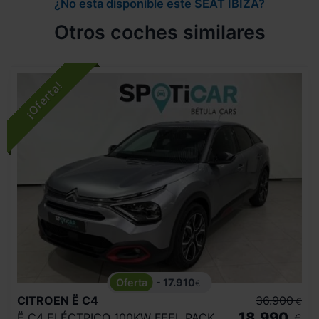
¿No esta disponible este SEAT IBIZA?
Otros coches similares
- 17.910
€
CITROEN
Ë C4
36.900
€
18.990
Ë C4 ELÉCTRICO 100KW FEEL PACK
€