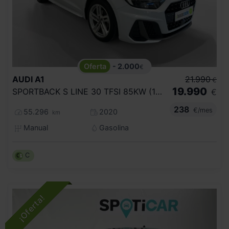
- 2.000
€
AUDI
A1
21.990
€
19.990
SPORTBACK S LINE 30 TFSI 85KW (116CV)
€
238
€/mes
55.296
2020
km
Manual
Gasolina
C