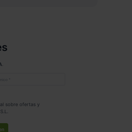
es
A
.
al sobre ofertas y
S.L.
en