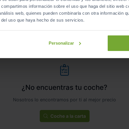
s, compartimos información sobre el uso que haga del sitio web 
Manual
Gasolina
 análisis web, quienes pueden combinarla con otra información q
r del uso que haya hecho de sus servicios.
C
Personalizar
¿No encuentras tu coche?
Nosotros lo encontramos por ti al mejor precio
Coche a la carta