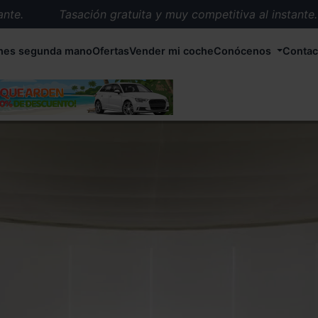
.
Tasación gratuita y muy competitiva al instante.
Entrega en 72 horas en cualquier punto de España.
hes segunda mano
Ofertas
Vender mi coche
Conócenos
Contac
Más de 1.000 coches en stock.
Más de 5.000 conductores satisfechos.
Buscamos el coche que tu quieras.
Nos ocupamos de todos los trámites.
Recogemos tu coche en cualquier parte de España.
Compramos tu coche. Pago inmediato.
Tasación gratuita y muy competitiva al instante.