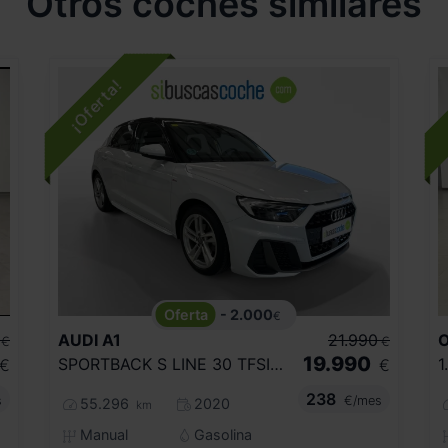
Otros coches similares
- 2.000
€
AUDI
A1
21.990
€
€
19.990
SPORTBACK S LINE 30 TFSI 85KW (116CV)
€
€
238
s
€/mes
55.296
2020
km
Manual
Gasolina