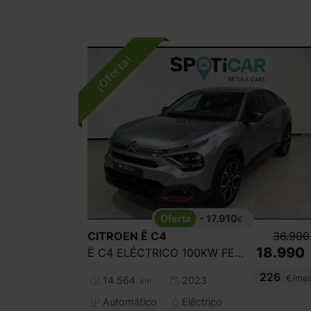
- 17.910
€
CITROEN
Ë C4
36.900
18.990
Ë C4 ELÉCTRICO 100KW FEEL PACK
226
€/me
14.564
2023
km
Automático
Eléctrico