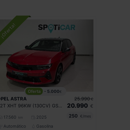
- 5.000
€
OPEL
ASTRA
25.990
€
20.990
1.2T XHT 96KW (130CV) GS AUTO
€
250
€/mes
17.560
2025
km
Automático
Gasolina