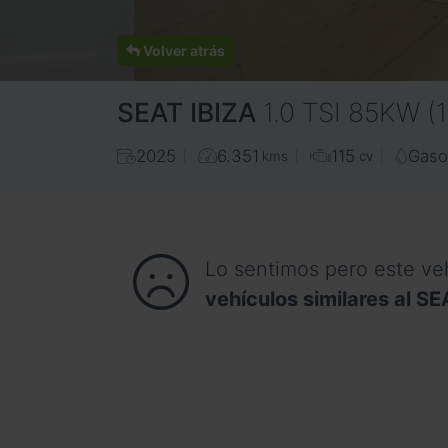
Volver atrás
SEAT
IBIZA
1.0 TSI 85KW (
2025
6.351
115
Gaso
kms
cv
Lo sentimos pero este ve
vehículos similares al SE