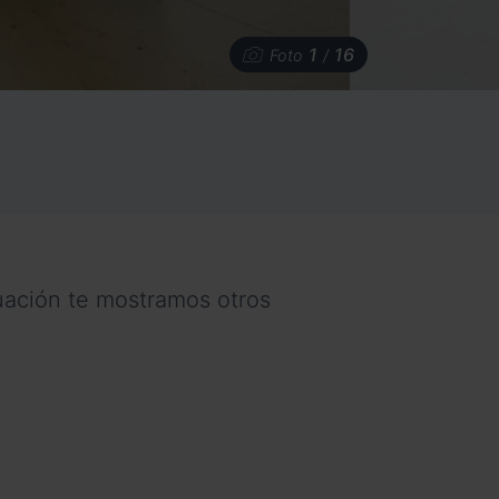
1
16
Foto
/
nuación te mostramos otros