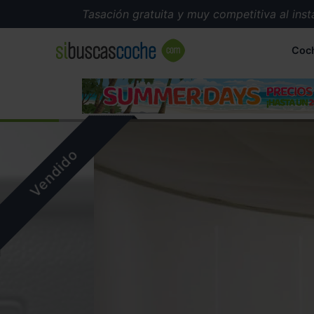
Tasación gratuita y muy competitiva al instante
Coc