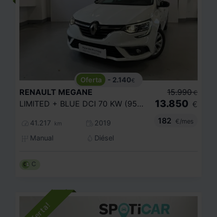
- 2.140
€
RENAULT
MEGANE
15.990
€
13.850
LIMITED + BLUE DCI 70 KW (95CV) SS
€
182
€/mes
41.217
2019
km
Manual
Diésel
C