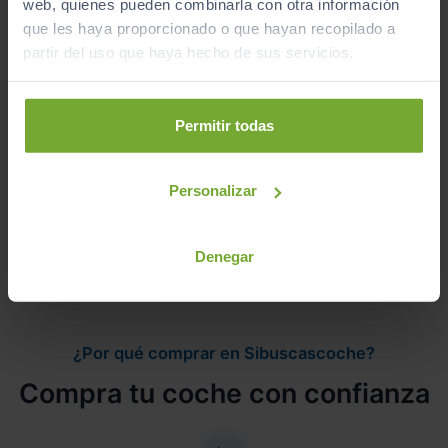
web, quienes pueden combinarla con otra información
Ver vehículos del concesionario
que les haya proporcionado o que hayan recopilado a
partir del uso que haya hecho de sus servicios.
¿Estás lejos o no puedes desplazarte?
Pruébalo en cualquiera de nuestras
Permitir todas
instalaciones (
Ver instalaciones
)
Te lo entregamos en tu casa, en cualquier
Personalizar
punto de la península. Consulta a nuestros
comerciales.
Denegar
¿Por qué comprar en Sibuscascoche?
Compra tu coche con confianza