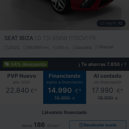
1
12
Foto
/
SEAT
IBIZA
1.0 TSI 85KW (115CV) FR
Manual
2020
98.686
115
Gasolina
kms
cv
34%
descuento
¡ Te ahorras 7.850
!
€
PVP Nuevo
Financiando
Al contado
año 2020
sujeto a financiación
sin financiación
22.840
14.990
17.990
€*
€*
€*
15.990
18.990
€
€
Llévatelo financiado
186
Recalcular cuota
desde
€/mes*