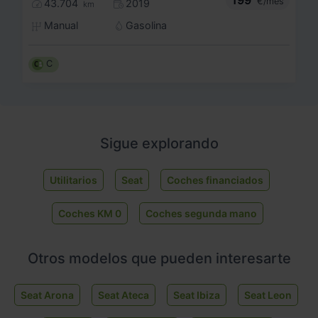
199
€/mes
43.704
2019
km
Manual
Gasolina
C
Sigue explorando
Utilitarios
Seat
Coches financiados
Coches KM 0
Coches segunda mano
Otros modelos que pueden interesarte
Seat Arona
Seat Ateca
Seat Ibiza
Seat Leon