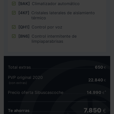
[9AK]
Climatizador automático
[4KF]
Cristales laterales de aislamiento
térmico
[QH1]
Control por voz
[8N6]
Control intermitente de
limpiaparabrisas
Total extras
650
€
PVP original 2020
22.840
€
(con extras)
Precio oferta Sibuscascoche
14.990
€
7.850
€
Te ahorras