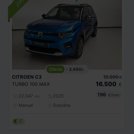
- 3.490
€
CITROEN
C3
19.990
€
16.500
TURBO 100 MAX
€
196
€/mes
22.047
2025
km
Manual
Gasolina
C