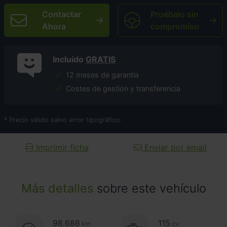
Contactar
Pruébalo sin
Ahora
compromiso
Incluído
GRATIS
12 meses de garantía
Costes de gestión y transferencia
* Precio válido salvo error tipográfico.
Imprimir ficha
Enviar por email
Más detalles
sobre este vehículo
98.686
115
km
cv