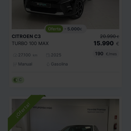
- 5.000
€
CITROEN
C3
20.990
€
15.990
TURBO 100 MAX
€
190
€/mes
27.100
2025
km
Manual
Gasolina
C