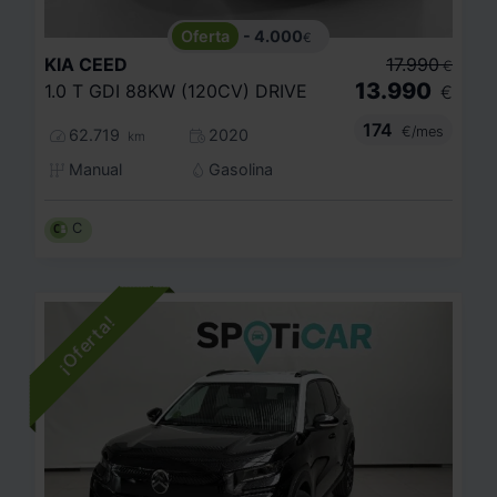
- 4.000
€
KIA
CEED
17.990
€
13.990
1.0 T GDI 88KW (120CV) DRIVE
€
174
€/mes
62.719
2020
km
Manual
Gasolina
C