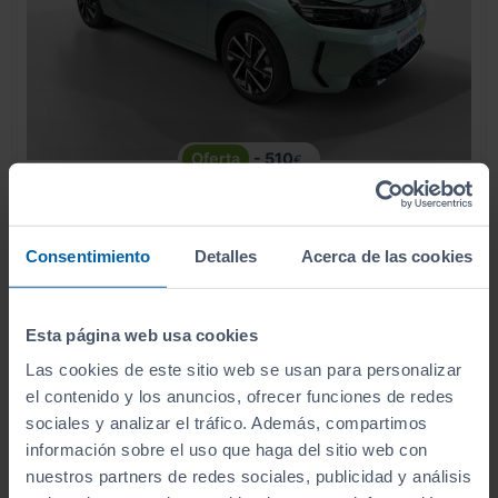
- 510
€
OPEL
CORSA
20.500
€
19.990
1.2T XHL HYBRID 81KW YES EDCT
€
238
Consentimiento
Detalles
Acerca de las cookies
€/mes
6.950
2026
km
Automático
Gasolina
Esta página web usa cookies
ECO
Las cookies de este sitio web se usan para personalizar
el contenido y los anuncios, ofrecer funciones de redes
sociales y analizar el tráfico. Además, compartimos
información sobre el uso que haga del sitio web con
nuestros partners de redes sociales, publicidad y análisis