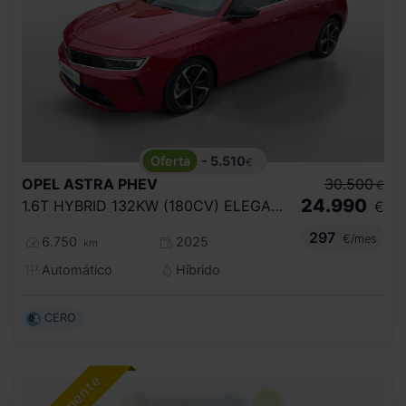
- 5.510
€
OPEL
ASTRA PHEV
30.500
€
24.990
1.6T HYBRID 132KW (180CV) ELEGANCE AUTO
€
297
€/mes
6.750
2025
km
Automático
Híbrido
CERO