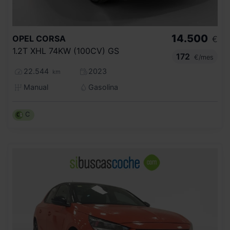
14.500
OPEL
CORSA
€
1.2T XHL 74KW (100CV) GS
172
€/mes
22.544
2023
km
Manual
Gasolina
C