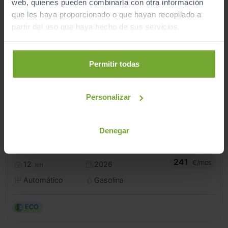
web, quienes pueden combinarla con otra información
que les haya proporcionado o que hayan recopilado a
partir del uso que haya hecho de sus servicios.
Permitir todas
Personalizar
- 600
€
Denegar
OPEL
CORSA
20.900
€
20.300
1.2T XHL HYBRID 81KW YES EDCT
€
241
€/mes
12
2026
km
Automático
Gasolina
ECO