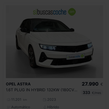
27.990
OPEL
ASTRA
€
1.6T PLUG IN HYBRID 132KW (180CV) GS AUT
333
€/mes
11.201
2023
km
Automático
Híbrido