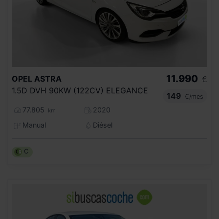
11.990
OPEL
ASTRA
€
1.5D DVH 90KW (122CV) ELEGANCE
149
€/mes
77.805
2020
km
Manual
Diésel
C