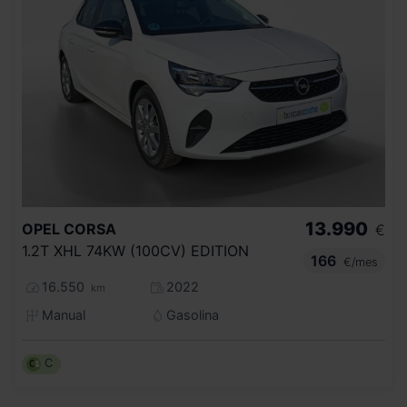
13.990
OPEL
CORSA
€
1.2T XHL 74KW (100CV) EDITION
166
€/mes
16.550
2022
km
Manual
Gasolina
C