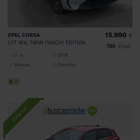
15.990
OPEL
CORSA
€
1.2T XHL 74KW (100CV) EDITION
190
€/mes
0
2026
km
Manual
Gasolina
C