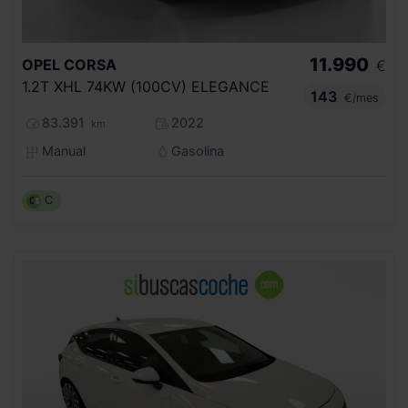
11.990
OPEL
CORSA
€
1.2T XHL 74KW (100CV) ELEGANCE
143
€/mes
83.391
2022
km
Manual
Gasolina
C