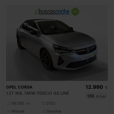
12.990
OPEL
CORSA
€
1.2T XHL 74KW (100CV) GS LINE
155
€/mes
66.092
2022
km
Manual
Gasolina