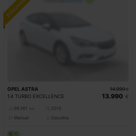
OPEL
ASTRA
14.990
€
13.990
1.4 TURBO EXCELLENCE
€
96.161
2015
km
Manual
Gasolina
C