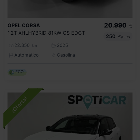
20.990
OPEL
CORSA
€
1.2T XHLHYBRID 81KW GS EDCT
250
€/mes
22.350
2025
km
Automático
Gasolina
ECO