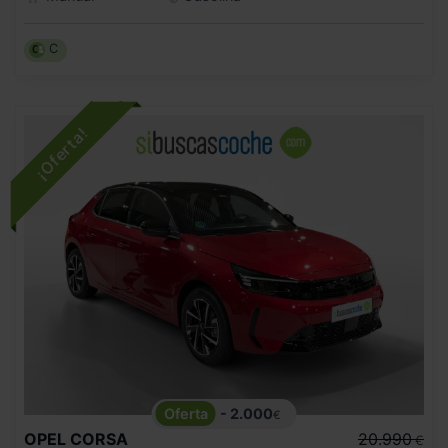
C
- 2.000
€
OPEL
CORSA
20.990
€