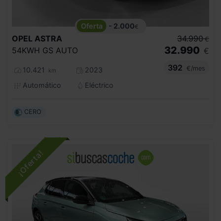
- 2.000
€
OPEL
ASTRA
34.990
€
32.990
54KWH GS AUTO
€
392
€/mes
10.421
2023
km
Automático
Eléctrico
CERO