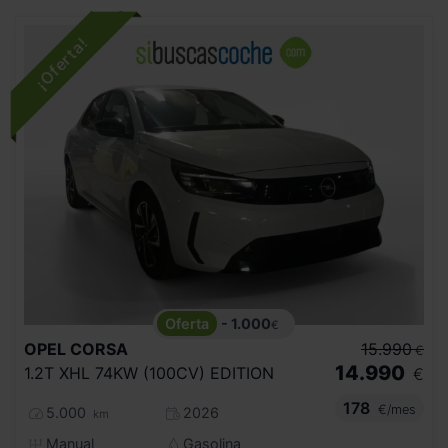
- 1.000
€
OPEL
CORSA
15.990
€
14.990
1.2T XHL 74KW (100CV) EDITION
€
178
€/mes
5.000
2026
km
Manual
Gasolina