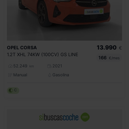
13.990
OPEL
CORSA
€
1.2T XHL 74KW (100CV) GS LINE
166
€/mes
52.249
2021
km
Manual
Gasolina
C