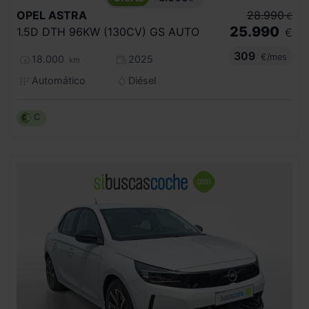
OPEL
ASTRA
28.990
€
25.990
1.5D DTH 96KW (130CV) GS AUTO
€
309
€/mes
18.000
2025
km
Automático
Diésel
C