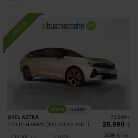
- 3.000
€
OPEL
ASTRA
28.990
€
25.990
1.5D DTH 96KW (130CV) GS AUTO
€
309
€/mes
18.000
2025
km