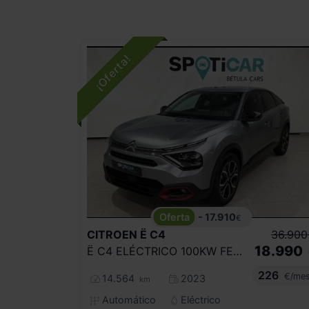
- 17.910
€
CITROEN
Ë C4
36.900
18.990
Ë C4 ELÉCTRICO 100KW FEEL PACK
226
€/me
14.564
2023
km
Automático
Eléctrico