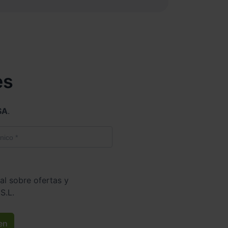
es
SA
.
al sobre ofertas y
S.L.
en