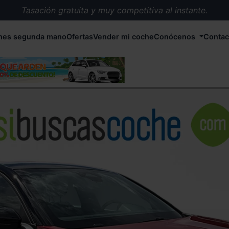
Tasación gratuita y muy competitiva al instante.
Entrega en 72 horas en cualquier punto de España.
hes segunda mano
Ofertas
Vender mi coche
Conócenos
Contac
Más de 1.000 coches en stock.
Más de 5.000 conductores satisfechos.
Buscamos el coche que tu quieras.
Nos ocupamos de todos los trámites.
Recogemos tu coche en cualquier parte de España.
Compramos tu coche. Pago inmediato.
Tasación gratuita y muy competitiva al instante.