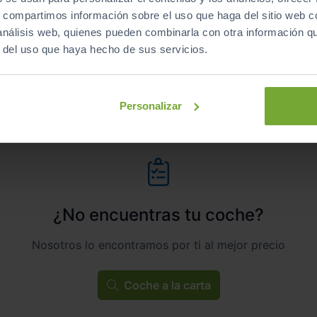
s, compartimos información sobre el uso que haga del sitio web 
Manual
Gasolina
 análisis web, quienes pueden combinarla con otra información q
r del uso que haya hecho de sus servicios.
C
Personalizar
¿No encuentras tu coche?
Nosotros lo encontramos por ti al mejor precio
Coche a la carta