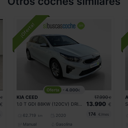
Otros coches similares
- 4.000
€
KIA
CEED
17.990
A
€
€
13.990
1.0 T GDI 88KW (120CV) DRIVE
€
€
174
s
€/mes
62.719
2020
km
Manual
Gasolina