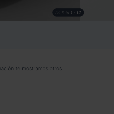
1
12
Foto
/
nuación te mostramos otros