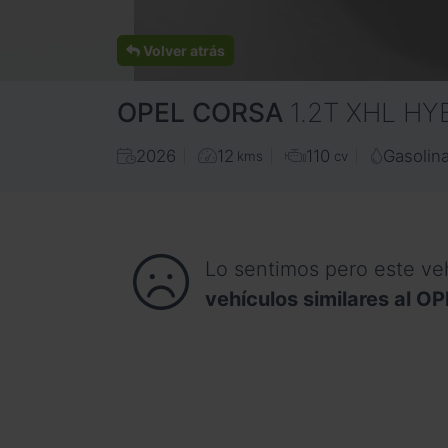
Volver atrás
OPEL
CORSA
1.2T XHL H
2026
12
110
Gasolin
kms
cv
Lo sentimos pero este ve
vehículos similares al 