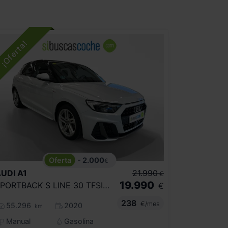
- 2.000
€
UDI
A1
21.990
€
19.990
SPORTBACK S LINE 30 TFSI 85KW (116CV)
€
238
€/mes
55.296
2020
km
Manual
Gasolina