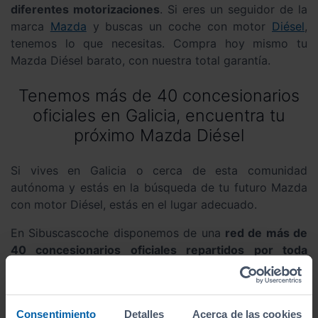
diferentes motorizaciones
. Si eres un seguidor de la
marca
Mazda
y buscas un coche con motor
Diésel
,
tenemos lo que necesitas. Compra hoy mismo tu
Mazda Diésel barato, con nuestra total garantía.
Tenemos más de 40 concesionarios
oficiales en Galicia, encuentra tu
próximo Mazda Diésel
Si vives en Galicia o cerca de esta comunidad
autónoma y estás en la búsqueda de tu futuro Mazda
con motor Diésel, estás en el lugar adecuado.
En Sibuscascoche disponemos de una
red de más de
40 concesionarios oficiales repartidos por toda
Galicia
. Llevamos un siglo de trabajo y estamos
especializados en la compraventa de automóviles
Mazda con diferentes tipos de motorización.
Consentimiento
Detalles
Acerca de las cookies