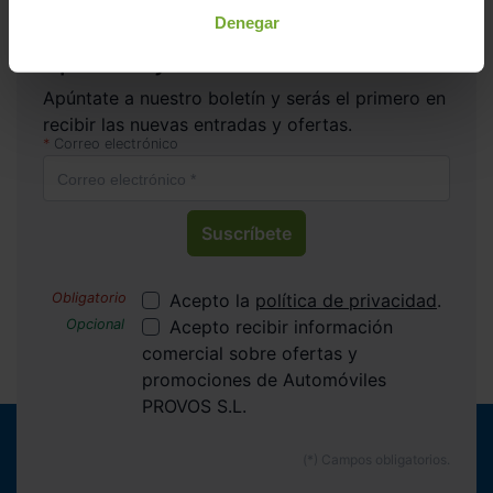
Denegar
Apúntate y caza las ofertas
Apúntate a nuestro boletín y serás el primero en
recibir las nuevas entradas y ofertas.
Correo electrónico
Suscríbete
Acepto la
política de privacidad
.
Acepto recibir información
comercial sobre ofertas y
promociones de Automóviles
PROVOS S.L.