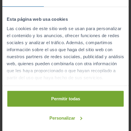
Formamos orgullosamente parte del
Grupo Pérez
Rumbao
, nuestro prestigio nos avala. Pocos pueden
presumir de un servicio profesional y de calidad como
Esta página web usa cookies
el nuestro. En
Sibuscascoche
,
sabemos cómo cuidar
Las cookies de este sitio web se usan para personalizar
de tus necesidades
.
el contenido y los anuncios, ofrecer funciones de redes
sociales y analizar el tráfico. Además, compartimos
Visítanos en cualquiera de nuestros centros y
información sobre el uso que haga del sitio web con
encuentra tu coche ideal hoy mismo.
¡Reserva tu
nuestros partners de redes sociales, publicidad y análisis
vehículo Diésel Mazda de ocasión o ven a
web, quienes pueden combinarla con otra información
conocernos en persona!
que les haya proporcionado o que hayan recopilado a
partir del uso que haya hecho de sus servicios.
¿A qué esperas para unirte al club de Sibuscascoche?
¡Ya somos más de 6.000 conductores satisfechos!
Permitir todas
Inicio
Mazda
Coches de Segunda Mano
Personalizar
Mazda
Diésel