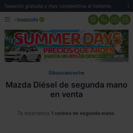
asación gratuita y muy competitiva al instante.
Tasac
MENÚ
Sibuscascoche
Mazda Diésel de segunda mano
en venta
Te mostramos
1 coches de segunda mano
.