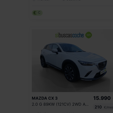
C
15.990
MAZDA
CX 3
2.0 G 89KW (121CV) 2WD AT EVOLUTION
210
€/me