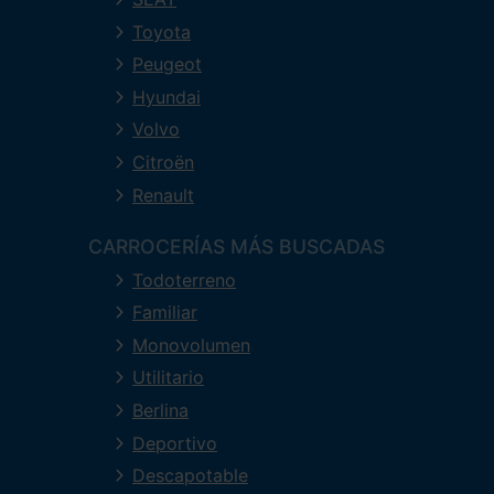
Toyota
Peugeot
Hyundai
Volvo
Citroën
Renault
CARROCERÍAS MÁS BUSCADAS
Todoterreno
Familiar
Monovolumen
Utilitario
Berlina
Deportivo
Descapotable