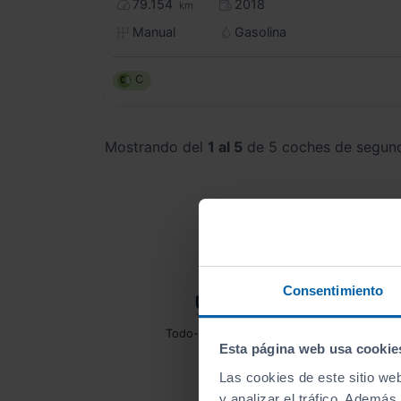
79.154
2018
km
Manual
Gasolina
C
Mostrando del
1 al 5
de 5 coches de segun
Consentimiento
Todo-terrenos MAZDA
MAZ
Esta página web usa cookie
Las cookies de este sitio we
y analizar el tráfico. Ademá