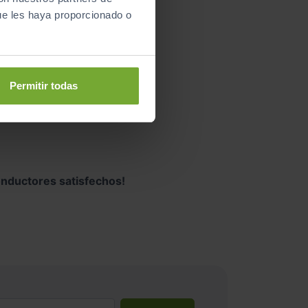
ue les haya proporcionado o
uscando
Permitir todas
nductores satisfechos!