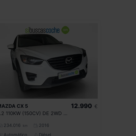
12.990
MAZDA
CX 5
€
2.2 110KW (150CV) DE 2WD AT STYLE
234.016
2016
km
Automático
Diésel