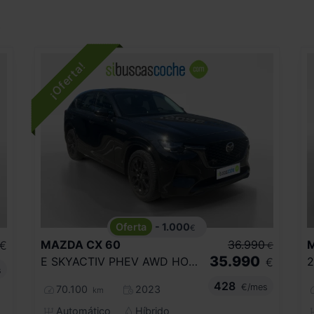
.
- 1.000
€
MAZDA
CX 60
36.990
€
€
35.990
E SKYACTIV PHEV AWD HOMURA
€
s
428
€/mes
70.100
2023
km
Automático
Híbrido