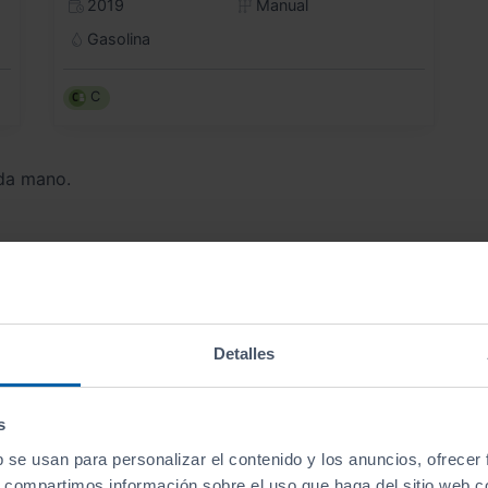
2019
Manual
Gasolina
C
da mano.
¿Qué
tipo de MAZDA
deseas?
Detalles
DA Gasolina
MAZDA Híbrido
MAZDA D
s
b se usan para personalizar el contenido y los anuncios, ofrecer
s, compartimos información sobre el uso que haga del sitio web 