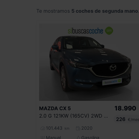
Te mostramos
5 coches de segunda mano
18.990
MAZDA
CX 5
2.0 G 121KW (165CV) 2WD ZENITH
226
€/me
101.443
2020
km
Manual
Gasolina