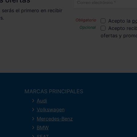
 serás el primero en recibir
s.
Acepto la
po
Acepto reci
ofertas y prom
MARCAS PRINCIPALES
Audi
Volkswagen
Mercedes-Benz
BMW
SEAT