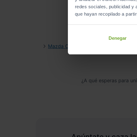
redes sociales, publicidad y
que hayan recopilado a parti
Encuen
Denegar
Mazda Cx 3
Ma
¿A qué esperas para un
Apúntate y caza la