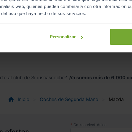
MAZDA manual
 análisis web, quienes pueden combinarla con otra información q
r del uso que haya hecho de sus servicios.
tra el
modelo Mazda
que estás b
Personalizar
zda Cx 5
Mazda Cx 60
irte al club de Sibuscascoche?
¡Ya somos más de 6.000 co
Inicio
Coches de Segunda Mano
Mazda
Correo electrónico
s ofertas